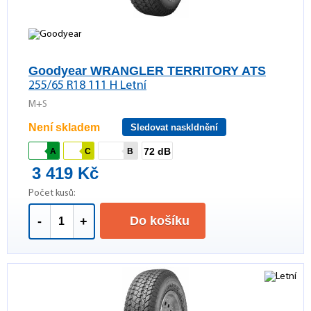
Goodyear WRANGLER TERRITORY ATS
255/65 R18 111 H Letní
M+S
Není skladem
Sledovat naskldnění
72 dB
A
C
B
3 419 Kč
Počet kusů:
Do košíku
-
+