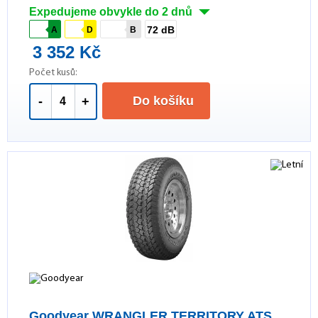
Expedujeme obvykle do 2 dnů
72 dB
A
D
B
3 352 Kč
Počet kusů:
Do košíku
-
+
Goodyear WRANGLER TERRITORY ATS