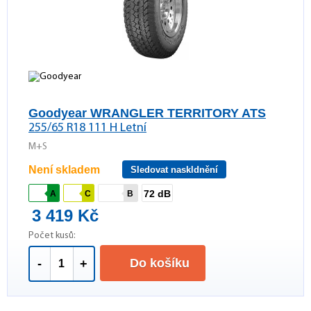
Goodyear WRANGLER TERRITORY ATS
255/65 R18 111 H Letní
M+S
Není skladem
Sledovat naskldnění
72 dB
A
C
B
3 419 Kč
Počet kusů:
Do košíku
-
+