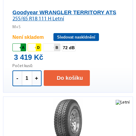
Goodyear WRANGLER TERRITORY ATS
255/65 R18 111 H Letní
M+S
Není skladem
Sledovat naskldnění
72 dB
A
D
B
3 419 Kč
Počet kusů:
Do košíku
-
+