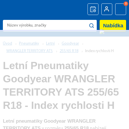
0
Nabídka
Úvod
Pneumatiky
Letní
Goodyear
WRANGLER TERRITORY ATS
255/65 R18
Index rychlosti H
Letní Pneumatiky
Goodyear WRANGLER
TERRITORY ATS 255/65
R18 - Index rychlosti H
Letní pneumatiky Goodyear WRANGLER
TERRITORY ATS
255/65 R18
v rozměru
nabízejí