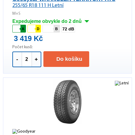
255/65 R18 111 H Letní
M+S
Expedujeme obvykle do 2 dnů
72 dB
A
D
B
3 419 Kč
Počet kusů:
Do košíku
-
+