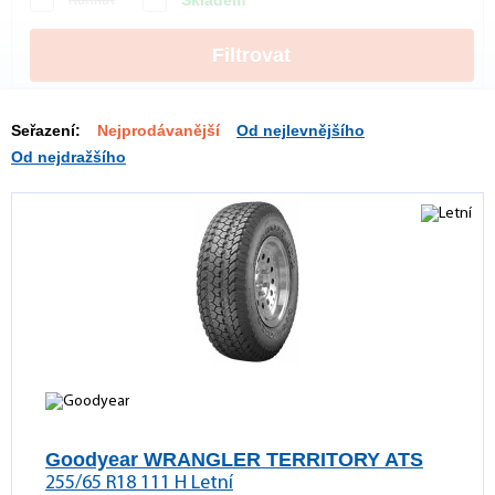
Skladem
Runflat
Filtrovat
Seřazení:
Nejprodávanější
Od nejlevnějšího
Od nejdražšího
Goodyear WRANGLER TERRITORY ATS
255/65 R18 111 H Letní