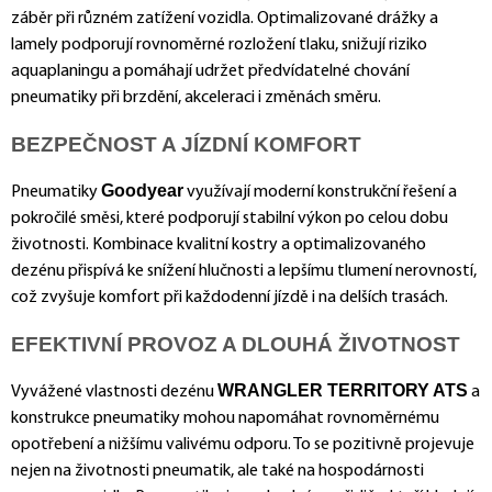
záběr při různém zatížení vozidla. Optimalizované drážky a
lamely podporují rovnoměrné rozložení tlaku, snižují riziko
aquaplaningu a pomáhají udržet předvídatelné chování
pneumatiky při brzdění, akceleraci i změnách směru.
BEZPEČNOST A JÍZDNÍ KOMFORT
Goodyear
Pneumatiky
využívají moderní konstrukční řešení a
pokročilé směsi, které podporují stabilní výkon po celou dobu
životnosti. Kombinace kvalitní kostry a optimalizovaného
dezénu přispívá ke snížení hlučnosti a lepšímu tlumení nerovností,
což zvyšuje komfort při každodenní jízdě i na delších trasách.
EFEKTIVNÍ PROVOZ A DLOUHÁ ŽIVOTNOST
WRANGLER TERRITORY ATS
Vyvážené vlastnosti dezénu
a
konstrukce pneumatiky mohou napomáhat rovnoměrnému
opotřebení a nižšímu valivému odporu. To se pozitivně projevuje
nejen na životnosti pneumatik, ale také na hospodárnosti