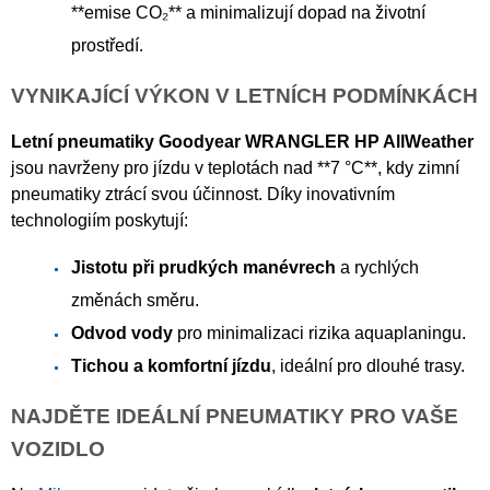
**emise CO₂** a minimalizují dopad na životní
prostředí.
VYNIKAJÍCÍ VÝKON V LETNÍCH PODMÍNKÁCH
Letní pneumatiky Goodyear WRANGLER HP AllWeather
jsou navrženy pro jízdu v teplotách nad **7 °C**, kdy zimní
pneumatiky ztrácí svou účinnost. Díky inovativním
technologiím poskytují:
Jistotu při prudkých manévrech
a rychlých
změnách směru.
Odvod vody
pro minimalizaci rizika aquaplaningu.
Tichou a komfortní jízdu
, ideální pro dlouhé trasy.
NAJDĚTE IDEÁLNÍ PNEUMATIKY PRO VAŠE
VOZIDLO