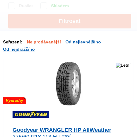
Runflat
Skladem
Filtrovat
Seřazení:
Nejprodávanější
Od nejlevnějšího
Od nejdražšího
Výprodej
Goodyear WRANGLER HP AllWeather
275/60 R18 113 H Letní