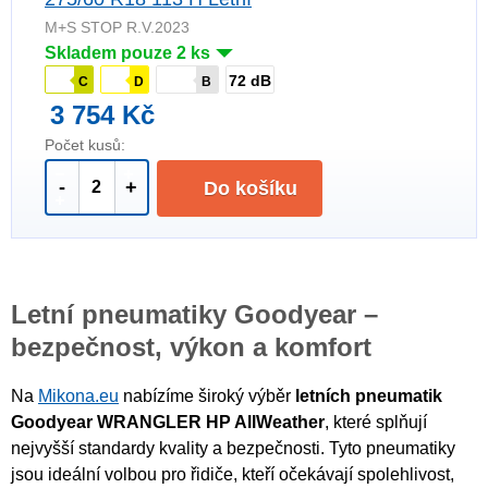
M+S STOP R.V.2023
Skladem pouze 2 ks
72 dB
C
D
B
3 754 Kč
Počet kusů:
-
+
Do košíku
Letní pneumatiky Goodyear –
bezpečnost, výkon a komfort
Na
Mikona.eu
nabízíme široký výběr
letních pneumatik
Goodyear WRANGLER HP AllWeather
, které splňují
nejvyšší standardy kvality a bezpečnosti. Tyto pneumatiky
jsou ideální volbou pro řidiče, kteří očekávají spolehlivost,