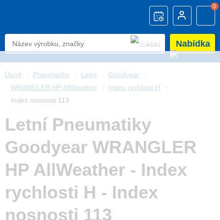
0
Nabídka
Úvod
Pneumatiky
Letní
Goodyear
WRANGLER HP AllWeather
Index rychlosti H
Index nosnosti 113
Letní Pneumatiky
Goodyear WRANGLER
HP AllWeather - Index
rychlosti H - Index
nosnosti 113