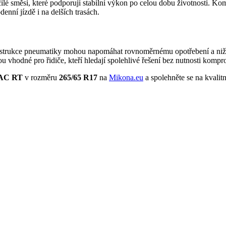
ilé směsi, které podporují stabilní výkon po celou dobu životnosti. Ko
enní jízdě i na delších trasách.
strukce pneumatiky mohou napomáhat rovnoměrnému opotřebení a nižším
u vhodné pro řidiče, kteří hledají spolehlivé řešení bez nutnosti komp
AC RT
v rozměru
265/65 R17
na
Mikona.eu
a spolehněte se na kvalitn