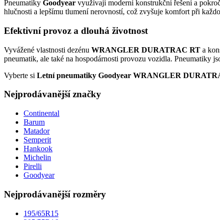
Pneumatiky
Goodyear
využívají moderní konstrukční řešení a pokroč
hlučnosti a lepšímu tlumení nerovností, což zvyšuje komfort při každod
Efektivní provoz a dlouhá životnost
Vyvážené vlastnosti dezénu
WRANGLER DURATRAC RT
a kon
pneumatik, ale také na hospodárnosti provozu vozidla. Pneumatiky jso
Vyberte si
Letní pneumatiky Goodyear WRANGLER DURATR
Nejprodávanější značky
Continental
Barum
Matador
Semperit
Hankook
Michelin
Pirelli
Goodyear
Nejprodávanější rozměry
195/65R15