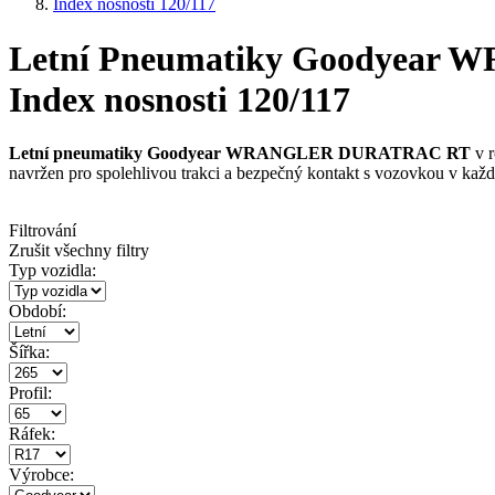
Index nosnosti 120/117
Letní Pneumatiky Goodyear W
Index nosnosti 120/117
Letní pneumatiky Goodyear WRANGLER DURATRAC RT
v 
navržen pro spolehlivou trakci a bezpečný kontakt s vozovkou v ka
Filtrování
Zrušit všechny filtry
Typ vozidla:
Období:
Šířka:
Profil:
Ráfek:
Výrobce: