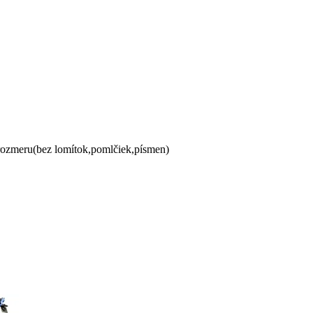
 rozmeru(bez lomítok,pomlčiek,písmen)