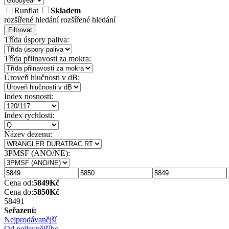
Runflat
Skladem
rozšířené hledání
rozšířené hledání
Filtrovat
Třída úspory paliva:
Třída přilnavosti za mokra:
Úroveň hlučnosti v dB:
Index nosnosti:
Index rychlosti:
Název dezenu:
3PMSF (ANO/NE):
Cena od:
5849
Kč
Cena do:
5850
Kč
5849
1
Seřazení:
Nejprodávanější
Od nejlevnějšího