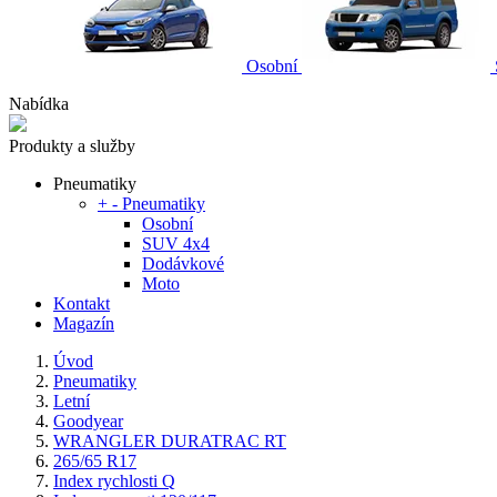
Osobní
Nabídka
Produkty a služby
Pneumatiky
+
-
Pneumatiky
Osobní
SUV 4x4
Dodávkové
Moto
Kontakt
Magazín
Úvod
Pneumatiky
Letní
Goodyear
WRANGLER DURATRAC RT
265/65 R17
Index rychlosti Q