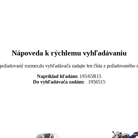
Nápoveda k rýchlemu vyhľadávaniu
 požadovaný rozmer,do vyhľadávača zadajte len čísla z požadovaného
Napríklad hľadám:
195/65R15
Do vyhľadávača zadám:
1956515