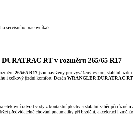
eho servisního pracovníka?
 DURATRAC RT v rozměru 265/65 R17
rozměru
265/65 R17
jsou navrženy pro vyvážený výkon, stabilní jízdní 
ráhu i celkový jízdní komfort. Dezén
WRANGLER DURATRAC RT
a efektivní odvod vody z kontaktní plochy a stabilní záběr při různém 
držet předvídatelné chování pneumatiky při brzdění, akceleraci i změná