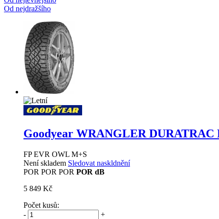
Od nejdražšího
Goodyear WRANGLER DURATRAC
FP EVR OWL M+S
Není skladem
Sledovat naskldnění
POR
POR
POR
POR dB
5 849 Kč
Počet kusů:
-
+