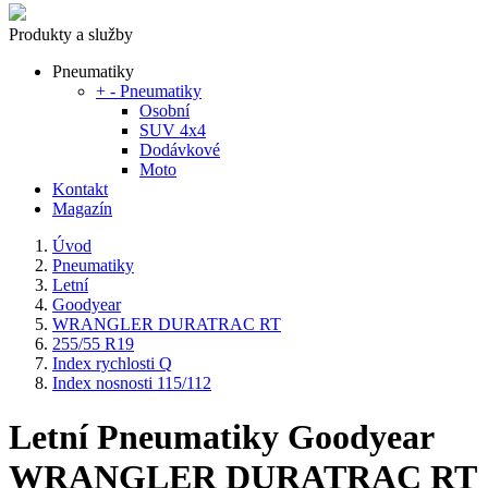
Produkty a služby
Pneumatiky
+
-
Pneumatiky
Osobní
SUV 4x4
Dodávkové
Moto
Kontakt
Magazín
Úvod
Pneumatiky
Letní
Goodyear
WRANGLER DURATRAC RT
255/55 R19
Index rychlosti Q
Index nosnosti 115/112
Letní Pneumatiky Goodyear
WRANGLER DURATRAC RT