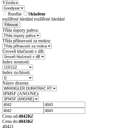
Výrobce:
Runflat
Skladem
rozšířené hledání
rozšířené hledání
Filtrovat
Třída úspory paliva:
Třída přilnavosti za mokra:
Úroveň hlučnosti v dB:
Index nosnosti:
Index rychlosti:
Název dezenu:
3PMSF (ANO/NE):
Cena od:
4042
Kč
Cena do:
4043
Kč
4042
1