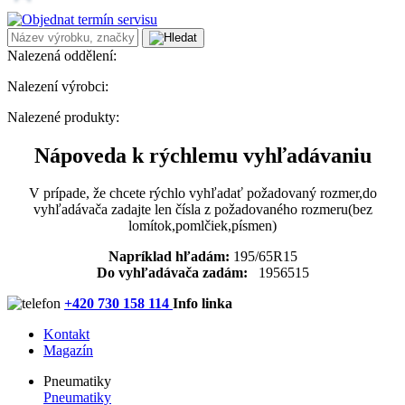
Nalezená oddělení:
Nalezení výrobci:
Nalezené produkty:
Nápoveda k rýchlemu vyhľadávaniu
V prípade, že chcete rýchlo vyhľadať požadovaný rozmer,do
vyhľadávača zadajte len čísla z požadovaného rozmeru(bez
lomítok,pomlčiek,písmen)
Napríklad hľadám:
195/65R15
Do vyhľadávača zadám:
1956515
+420 730 158 114
Info linka
Kontakt
Magazín
Pneumatiky
Pneumatiky