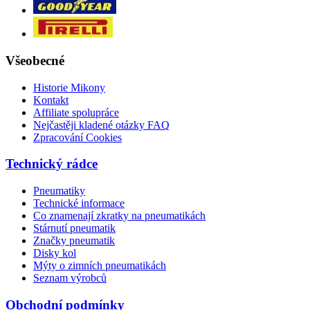
Všeobecné
Historie Mikony
Kontakt
Affiliate spolupráce
Nejčastěji kladené otázky FAQ
Zpracování Cookies
Technický rádce
Pneumatiky
Technické informace
Co znamenají zkratky na pneumatikách
Stárnutí pneumatik
Značky pneumatik
Disky kol
Mýty o zimních pneumatikách
Seznam výrobců
Obchodní podmínky