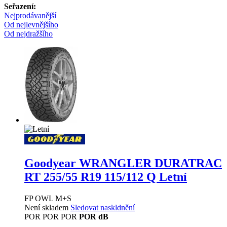
Seřazení:
Nejprodávanější
Od nejlevnějšího
Od nejdražšího
Goodyear WRANGLER DURATRAC
RT
255/55 R19 115/112 Q Letní
FP OWL M+S
Není skladem
Sledovat naskldnění
POR
POR
POR
POR dB