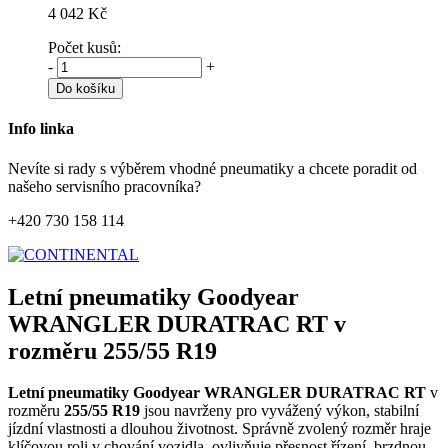
4 042 Kč
Počet kusů:
-
+
Do košíku
Info linka
Nevíte si rady s výběrem vhodné pneumatiky a chcete poradit od
našeho servisního pracovníka?
+420 730 158 114
Letní pneumatiky Goodyear
WRANGLER DURATRAC RT v
rozměru 255/55 R19
Letní pneumatiky Goodyear WRANGLER DURATRAC RT
v
rozměru
255/55 R19
jsou navrženy pro vyvážený výkon, stabilní
jízdní vlastnosti a dlouhou životnost. Správně zvolený rozměr hraje
klíčovou roli v chování vozidla, ovlivňuje přesnost řízení, brzdnou