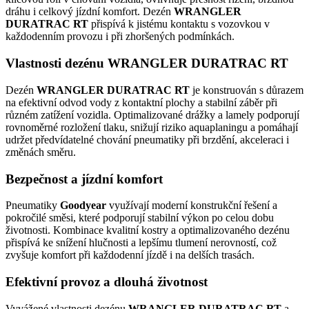
dráhu i celkový jízdní komfort. Dezén
WRANGLER
DURATRAC RT
přispívá k jistému kontaktu s vozovkou v
každodenním provozu i při zhoršených podmínkách.
Vlastnosti dezénu WRANGLER DURATRAC RT
Dezén
WRANGLER DURATRAC RT
je konstruován s důrazem
na efektivní odvod vody z kontaktní plochy a stabilní záběr při
různém zatížení vozidla. Optimalizované drážky a lamely podporují
rovnoměrné rozložení tlaku, snižují riziko aquaplaningu a pomáhají
udržet předvídatelné chování pneumatiky při brzdění, akceleraci i
změnách směru.
Bezpečnost a jízdní komfort
Pneumatiky
Goodyear
využívají moderní konstrukční řešení a
pokročilé směsi, které podporují stabilní výkon po celou dobu
životnosti. Kombinace kvalitní kostry a optimalizovaného dezénu
přispívá ke snížení hlučnosti a lepšímu tlumení nerovností, což
zvyšuje komfort při každodenní jízdě i na delších trasách.
Efektivní provoz a dlouhá životnost
Vyvážené vlastnosti dezénu
WRANGLER DURATRAC RT
a