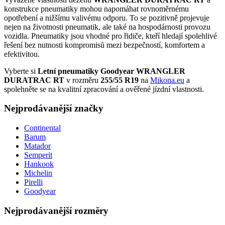
konstrukce pneumatiky mohou napomáhat rovnoměrnému
opotřebení a nižšímu valivému odporu. To se pozitivně projevuje
nejen na životnosti pneumatik, ale také na hospodárnosti provozu
vozidla. Pneumatiky jsou vhodné pro řidiče, kteří hledají spolehlivé
řešení bez nutnosti kompromisů mezi bezpečností, komfortem a
efektivitou.
Vyberte si
Letní pneumatiky Goodyear WRANGLER
DURATRAC RT
v rozměru
255/55 R19
na
Mikona.eu
a
spolehněte se na kvalitní zpracování a ověřené jízdní vlastnosti.
Nejprodávanější značky
Continental
Barum
Matador
Semperit
Hankook
Michelin
Pirelli
Goodyear
Nejprodávanější rozměry