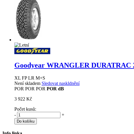
Goodyear WRANGLER DURATRAC
XL FP LR M+S
Není skladem
Sledovat naskldnění
POR
POR
POR
POR dB
3 922 Kč
Počet kusů:
-
+
Do košíku
Info linka