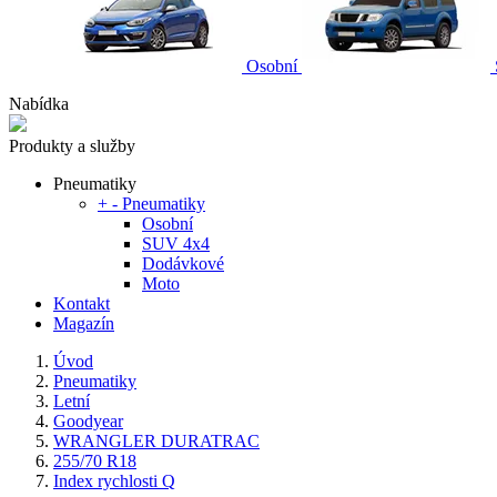
Osobní
Nabídka
Produkty a služby
Pneumatiky
+
-
Pneumatiky
Osobní
SUV 4x4
Dodávkové
Moto
Kontakt
Magazín
Úvod
Pneumatiky
Letní
Goodyear
WRANGLER DURATRAC
255/70 R18
Index rychlosti Q