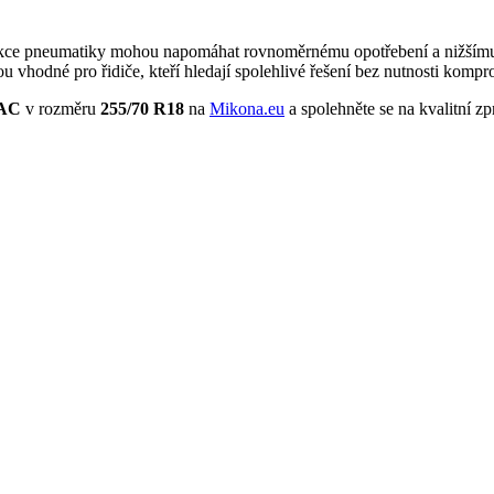
kce pneumatiky mohou napomáhat rovnoměrnému opotřebení a nižšímu va
u vhodné pro řidiče, kteří hledají spolehlivé řešení bez nutnosti komp
RAC
v rozměru
255/70 R18
na
Mikona.eu
a spolehněte se na kvalitní zp