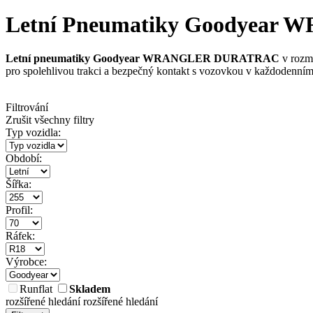
Letní Pneumatiky Goodyear W
Letní pneumatiky Goodyear WRANGLER DURATRAC
v rozm
pro spolehlivou trakci a bezpečný kontakt s vozovkou v každodenní
Filtrování
Zrušit všechny filtry
Typ vozidla:
Období:
Šířka:
Profil:
Ráfek:
Výrobce:
Runflat
Skladem
rozšířené hledání
rozšířené hledání