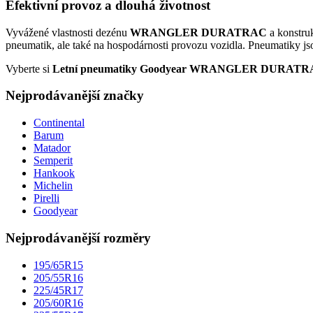
Efektivní provoz a dlouhá životnost
Vyvážené vlastnosti dezénu
WRANGLER DURATRAC
a konstru
pneumatik, ale také na hospodárnosti provozu vozidla. Pneumatiky jso
Vyberte si
Letní pneumatiky Goodyear WRANGLER DURAT
Nejprodávanější značky
Continental
Barum
Matador
Semperit
Hankook
Michelin
Pirelli
Goodyear
Nejprodávanější rozměry
195/65R15
205/55R16
225/45R17
205/60R16