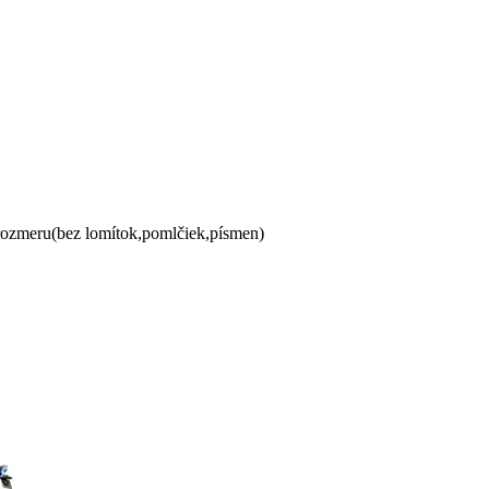
 rozmeru(bez lomítok,pomlčiek,písmen)