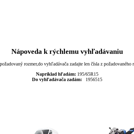
Nápoveda k rýchlemu vyhľadávaniu
 požadovaný rozmer,do vyhľadávača zadajte len čísla z požadovaného
Napríklad hľadám:
195/65R15
Do vyhľadávača zadám:
1956515