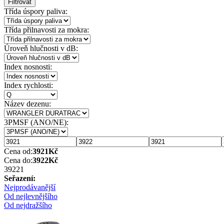
Filtrovat
Třída úspory paliva:
Třída přilnavosti za mokra:
Úroveň hlučnosti v dB:
Index nosnosti:
Index rychlosti:
Název dezenu:
3PMSF (ANO/NE):
Cena od:
3921
Kč
Cena do:
3922
Kč
3922
1
Seřazení:
Nejprodávanější
Od nejlevnějšího
Od nejdražšího