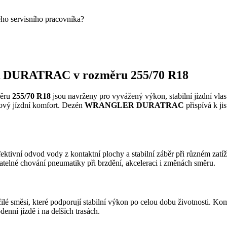
eho servisního pracovníka?
 DURATRAC v rozměru 255/70 R18
ěru
255/70 R18
jsou navrženy pro vyvážený výkon, stabilní jízdní vlas
lkový jízdní komfort. Dezén
WRANGLER DURATRAC
přispívá k j
ektivní odvod vody z kontaktní plochy a stabilní záběr při různém zat
datelné chování pneumatiky při brzdění, akceleraci i změnách směru.
ilé směsi, které podporují stabilní výkon po celou dobu životnosti. Ko
enní jízdě i na delších trasách.