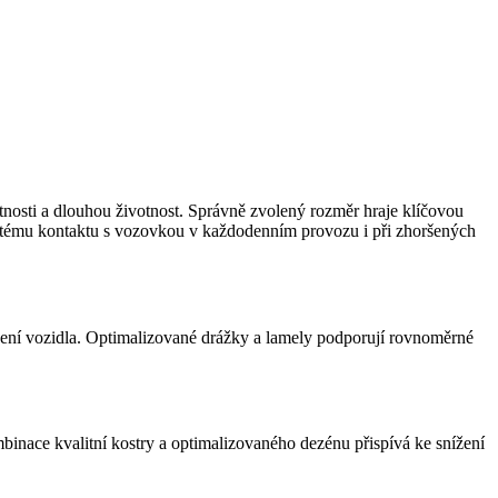
tnosti a dlouhou životnost. Správně zvolený rozměr hraje klíčovou
istému kontaktu s vozovkou v každodenním provozu i při zhoršených
ížení vozidla. Optimalizované drážky a lamely podporují rovnoměrné
mbinace kvalitní kostry a optimalizovaného dezénu přispívá ke snížení