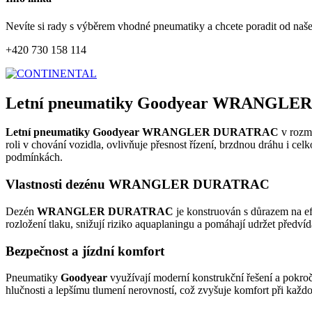
Nevíte si rady s výběrem vhodné pneumatiky a chcete poradit od naš
+420 730 158 114
Letní pneumatiky Goodyear WRANGLER
Letní pneumatiky Goodyear WRANGLER DURATRAC
v rozm
roli v chování vozidla, ovlivňuje přesnost řízení, brzdnou dráhu i ce
podmínkách.
Vlastnosti dezénu WRANGLER DURATRAC
Dezén
WRANGLER DURATRAC
je konstruován s důrazem na ef
rozložení tlaku, snižují riziko aquaplaningu a pomáhají udržet předví
Bezpečnost a jízdní komfort
Pneumatiky
Goodyear
využívají moderní konstrukční řešení a pokroč
hlučnosti a lepšímu tlumení nerovností, což zvyšuje komfort při každod