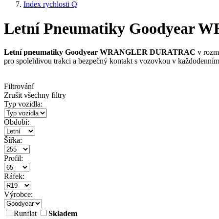
Index rychlosti Q
Letní Pneumatiky Goodyear W
Letní pneumatiky Goodyear WRANGLER DURATRAC
v rozm
pro spolehlivou trakci a bezpečný kontakt s vozovkou v každodenní
Filtrování
Zrušit všechny filtry
Typ vozidla:
Období:
Šířka:
Profil:
Ráfek:
Výrobce:
Runflat
Skladem