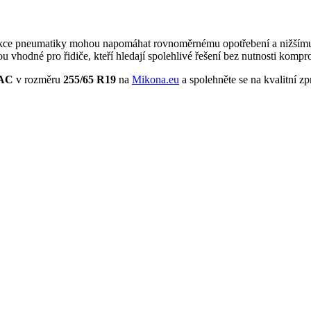
kce pneumatiky mohou napomáhat rovnoměrnému opotřebení a nižšímu va
u vhodné pro řidiče, kteří hledají spolehlivé řešení bez nutnosti komp
RAC
v rozměru
255/65 R19
na
Mikona.eu
a spolehněte se na kvalitní zp