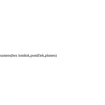
 rozmeru(bez lomítok,pomlčiek,písmen)