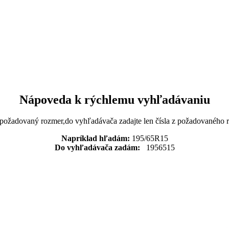
Nápoveda k rýchlemu vyhľadávaniu
 požadovaný rozmer,do vyhľadávača zadajte len čísla z požadovaného
Napríklad hľadám:
195/65R15
Do vyhľadávača zadám:
1956515