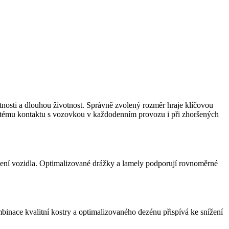
tnosti a dlouhou životnost. Správně zvolený rozměr hraje klíčovou
istému kontaktu s vozovkou v každodenním provozu i při zhoršených
ížení vozidla. Optimalizované drážky a lamely podporují rovnoměrné
mbinace kvalitní kostry a optimalizovaného dezénu přispívá ke snížení