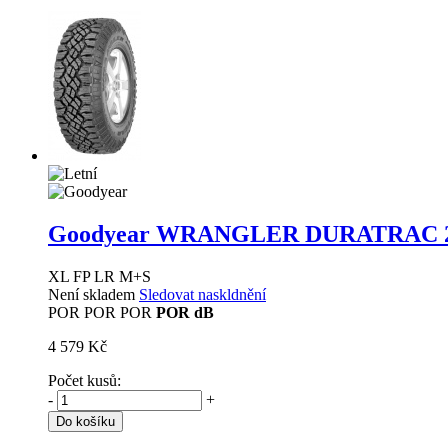
Goodyear WRANGLER DURATRAC
XL FP LR M+S
Není skladem
Sledovat naskldnění
POR
POR
POR
POR dB
4 579 Kč
Počet kusů:
-
+
Do košíku