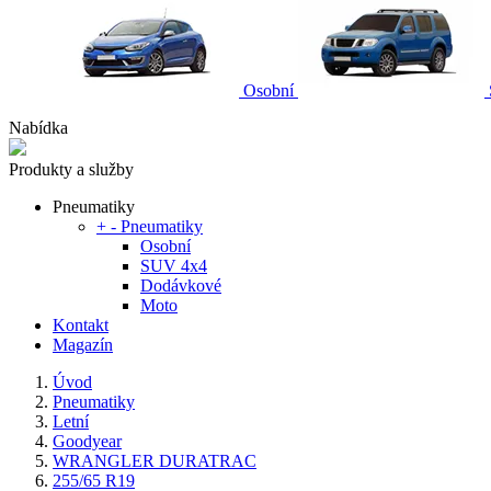
Osobní
Nabídka
Produkty a služby
Pneumatiky
+
-
Pneumatiky
Osobní
SUV 4x4
Dodávkové
Moto
Kontakt
Magazín
Úvod
Pneumatiky
Letní
Goodyear
WRANGLER DURATRAC
255/65 R19