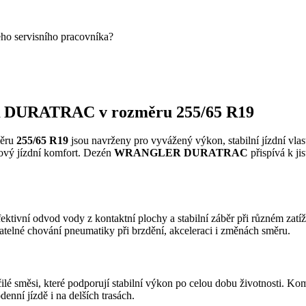
eho servisního pracovníka?
 DURATRAC v rozměru 255/65 R19
ěru
255/65 R19
jsou navrženy pro vyvážený výkon, stabilní jízdní vlas
lkový jízdní komfort. Dezén
WRANGLER DURATRAC
přispívá k j
ektivní odvod vody z kontaktní plochy a stabilní záběr při různém zat
datelné chování pneumatiky při brzdění, akceleraci i změnách směru.
ilé směsi, které podporují stabilní výkon po celou dobu životnosti. Ko
enní jízdě i na delších trasách.