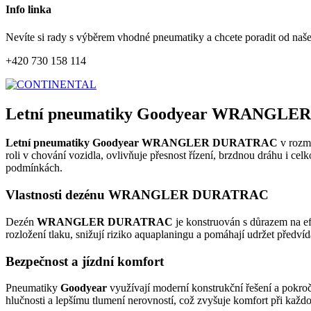
Info linka
Nevíte si rady s výběrem vhodné pneumatiky a chcete poradit od naš
+420 730 158 114
Letní pneumatiky Goodyear WRANGLER
Letní pneumatiky Goodyear WRANGLER DURATRAC
v rozm
roli v chování vozidla, ovlivňuje přesnost řízení, brzdnou dráhu i ce
podmínkách.
Vlastnosti dezénu WRANGLER DURATRAC
Dezén
WRANGLER DURATRAC
je konstruován s důrazem na ef
rozložení tlaku, snižují riziko aquaplaningu a pomáhají udržet předví
Bezpečnost a jízdní komfort
Pneumatiky
Goodyear
využívají moderní konstrukční řešení a pokroč
hlučnosti a lepšímu tlumení nerovností, což zvyšuje komfort při každod