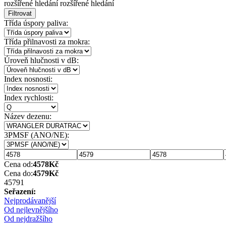
rozšířené hledání
rozšířené hledání
Filtrovat
Třída úspory paliva:
Třída přilnavosti za mokra:
Úroveň hlučnosti v dB:
Index nosnosti:
Index rychlosti:
Název dezenu:
3PMSF (ANO/NE):
Cena od:
4578
Kč
Cena do:
4579
Kč
4579
1
Seřazení:
Nejprodávanější
Od nejlevnějšího
Od nejdražšího