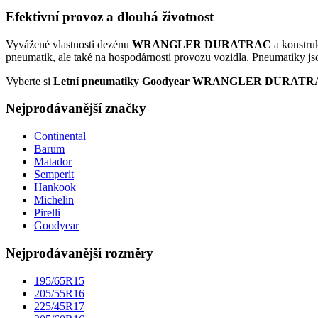
Efektivní provoz a dlouhá životnost
Vyvážené vlastnosti dezénu
WRANGLER DURATRAC
a konstru
pneumatik, ale také na hospodárnosti provozu vozidla. Pneumatiky jso
Vyberte si
Letní pneumatiky Goodyear WRANGLER DURAT
Nejprodávanější značky
Continental
Barum
Matador
Semperit
Hankook
Michelin
Pirelli
Goodyear
Nejprodávanější rozměry
195/65R15
205/55R16
225/45R17