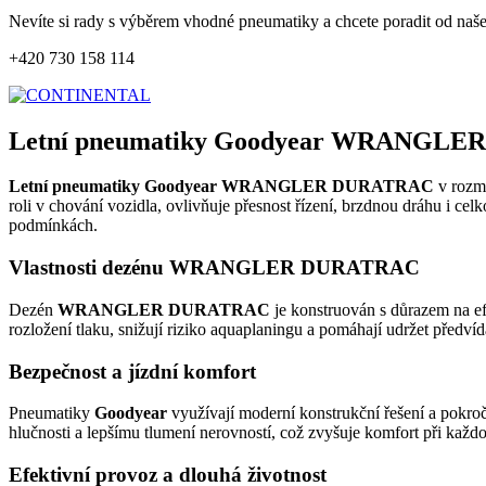
Nevíte si rady s výběrem vhodné pneumatiky a chcete poradit od naš
+420 730 158 114
Letní pneumatiky Goodyear WRANGLER
Letní pneumatiky Goodyear WRANGLER DURATRAC
v rozm
roli v chování vozidla, ovlivňuje přesnost řízení, brzdnou dráhu i ce
podmínkách.
Vlastnosti dezénu WRANGLER DURATRAC
Dezén
WRANGLER DURATRAC
je konstruován s důrazem na ef
rozložení tlaku, snižují riziko aquaplaningu a pomáhají udržet předví
Bezpečnost a jízdní komfort
Pneumatiky
Goodyear
využívají moderní konstrukční řešení a pokroč
hlučnosti a lepšímu tlumení nerovností, což zvyšuje komfort při každod
Efektivní provoz a dlouhá životnost