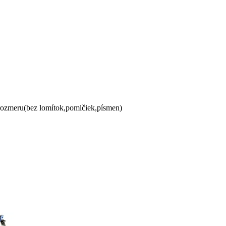
 rozmeru(bez lomítok,pomlčiek,písmen)