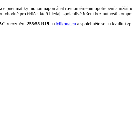
kce pneumatiky mohou napomáhat rovnoměrnému opotřebení a nižšímu va
u vhodné pro řidiče, kteří hledají spolehlivé řešení bez nutnosti komp
RAC
v rozměru
255/55 R19
na
Mikona.eu
a spolehněte se na kvalitní zp