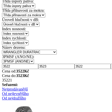
Třída úspory paliva:
Třída přilnavosti za mokra:
Úroveň hlučnosti v dB:
Index nosnosti:
Index rychlosti:
Název dezenu:
3PMSF (ANO/NE):
Cena od:
3522
Kč
Cena do:
3523
Kč
3522
1
Seřazení:
Nejprodávanější
Od nejlevnějšího
Od nejdražšího