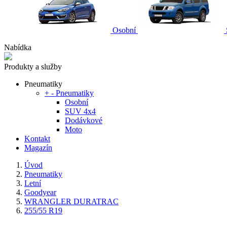
Osobní
Nabídka
Produkty a služby
Pneumatiky
+
-
Pneumatiky
Osobní
SUV 4x4
Dodávkové
Moto
Kontakt
Magazín
Úvod
Pneumatiky
Letní
Goodyear
WRANGLER DURATRAC
255/55 R19