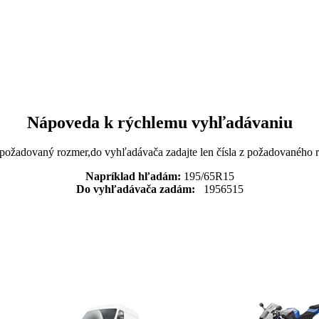
Nápoveda k rýchlemu vyhľadávaniu
 požadovaný rozmer,do vyhľadávača zadajte len čísla z požadovaného
Napríklad hľadám:
195/65R15
Do vyhľadávača zadám:
1956515