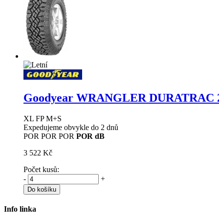
Goodyear WRANGLER DURATRAC
XL FP M+S
Expedujeme obvykle do 2 dnů
POR
POR
POR
POR dB
3 522 Kč
Počet kusů:
-
+
Do košíku
Info linka