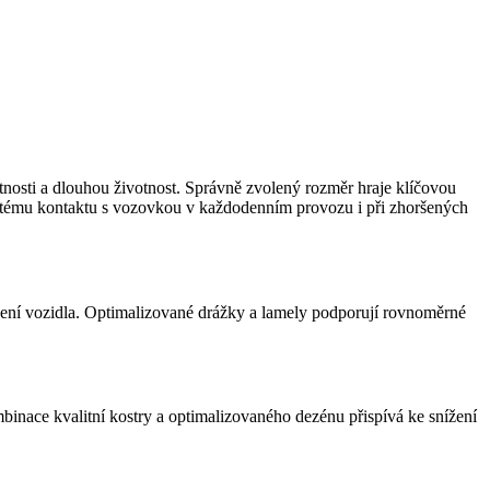
tnosti a dlouhou životnost. Správně zvolený rozměr hraje klíčovou
istému kontaktu s vozovkou v každodenním provozu i při zhoršených
ížení vozidla. Optimalizované drážky a lamely podporují rovnoměrné
mbinace kvalitní kostry a optimalizovaného dezénu přispívá ke snížení