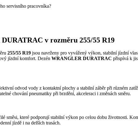
eho servisního pracovníka?
 DURATRAC v rozměru 255/55 R19
ěru
255/55 R19
jsou navrženy pro vyvážený výkon, stabilní jízdní vlas
lkový jízdní komfort. Dezén
WRANGLER DURATRAC
přispívá k j
ektivní odvod vody z kontaktní plochy a stabilní záběr při různém zat
datelné chování pneumatiky při brzdění, akceleraci i změnách směru.
ilé směsi, které podporují stabilní výkon po celou dobu životnosti. Ko
enní jízdě i na delších trasách.