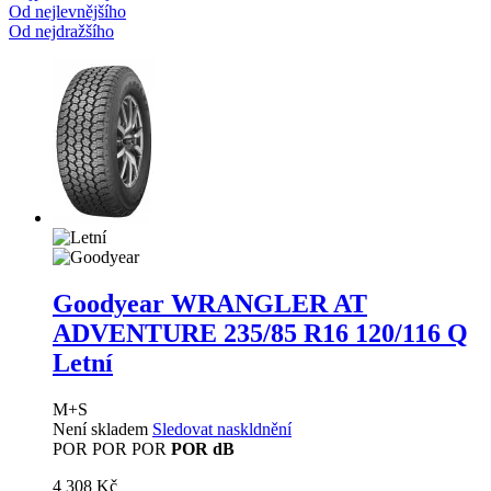
Od nejlevnějšího
Od nejdražšího
Goodyear WRANGLER AT
ADVENTURE
235/85 R16 120/116 Q
Letní
M+S
Není skladem
Sledovat naskldnění
POR
POR
POR
POR dB
4 308 Kč