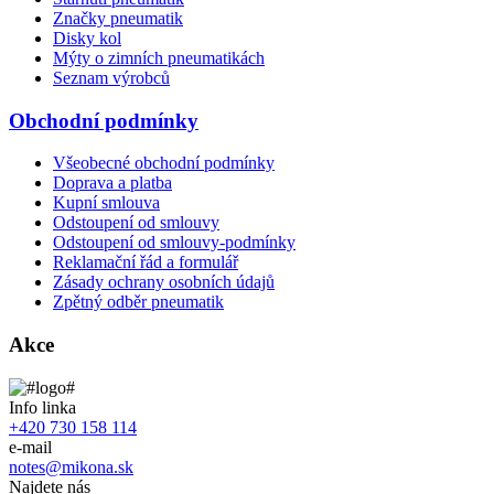
Značky pneumatik
Disky kol
Mýty o zimních pneumatikách
Seznam výrobců
Obchodní podmínky
Všeobecné obchodní podmínky
Doprava a platba
Kupní smlouva
Odstoupení od smlouvy
Odstoupení od smlouvy-podmínky
Reklamační řád a formulář
Zásady ochrany osobních údajů
Zpětný odběr pneumatik
Akce
Info linka
+420 730 158 114
e-mail
notes@mikona.sk
Najdete nás