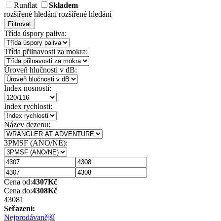
Runflat
Skladem
rozšířené hledání
rozšířené hledání
Filtrovat
Třída úspory paliva:
Třída přilnavosti za mokra:
Úroveň hlučnosti v dB:
Index nosnosti:
Index rychlosti:
Název dezenu:
3PMSF (ANO/NE):
Cena od:
4307
Kč
Cena do:
4308
Kč
4308
1
Seřazení:
Nejprodávanější