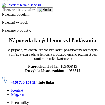
Nalezená oddělení:
Nalezení výrobci:
Nalezené produkty:
Nápoveda k rýchlemu vyhľadávaniu
V prípade, že chcete rýchlo vyhľadať požadovaný rozmer,do
vyhľadávača zadajte len čísla z požadovaného rozmeru(bez
lomítok,pomlčiek,písmen)
Napríklad hľadám:
195/65R15
Do vyhľadávača zadám:
1956515
+420 730 158 114
Info linka
Kontakt
Magazín
Pneumatiky