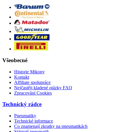
Všeobecné
Historie Mikony
Kontakt
Affiliate spolupráce
Nejčastěji kladené otázky FAQ
Zpracování Cookies
Technický rádce
Pneumatiky
Technické informace
Co znamenají zkratky na pneumatikách
Stárnutí pneumatik