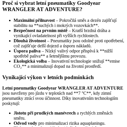
Proč si vybrat letní pneumatiky Goodyear
WRANGLER AT ADVENTURE?
Maximální přilnavost
– Pokročilá směs a dezén zajišťují
stabilitu na **suchých i mokrých vozovkách**.
Bezpečnost na prvním místě
– Kratší brzdná dráha a
vynikající ovladatelnost při vyšších rychlostech.
Dlouhá životnost
– Pneumatiky jsou odolné proti opotřebení,
což zajišťuje delší dojezd a úsporu nákladů.
Úspora paliva
– Nízký valivý odpor přispívá k **nižší
spotřebě paliva** a šetrnějšímu provozu.
Ekologická volba
– Inovativní technologie snižují **emise
CO₂** a minimalizují dopad na životní prostředí.
Vynikající výkon v letních podmínkách
Letní pneumatiky Goodyear WRANGLER AT ADVENTURE
jsou navrženy pro jízdu v teplotách nad **7 °C**, kdy zimní
pneumatiky ztrácí svou účinnost. Díky inovativním technologiím
poskytují:
Jistotu při prudkých manévrech
a rychlých změnách
směru.
Odvod vody
pro minimalizaci rizika aquaplaningu.