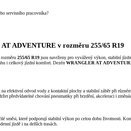
eho servisního pracovníka?
 AT ADVENTURE v rozměru 255/65 R19
 rozměru
255/65 R19
jsou navrženy pro vyvážený výkon, stabilní jízdn
ráhu i celkový jízdní komfort. Dezén
WRANGLER AT ADVENTUR
na efektivní odvod vody z kontaktní plochy a stabilní záběr při různé
držet předvídatelné chování pneumatiky při brzdění, akceleraci i změná
ilé směsi, které podporují stabilní výkon po celou dobu životnosti. Ko
enní jízdě i na delších trasách.