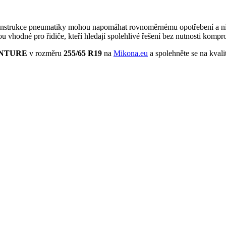
nstrukce pneumatiky mohou napomáhat rovnoměrnému opotřebení a nižš
u vhodné pro řidiče, kteří hledají spolehlivé řešení bez nutnosti komp
ENTURE
v rozměru
255/65 R19
na
Mikona.eu
a spolehněte se na kvalit