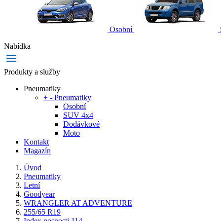
Osobní
Nabídka
Produkty a služby
Pneumatiky
+
-
Pneumatiky
Osobní
SUV 4x4
Dodávkové
Moto
Kontakt
Magazín
Úvod
Pneumatiky
Letní
Goodyear
WRANGLER AT ADVENTURE
255/65 R19
Index nosnosti 114