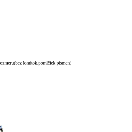
 rozmeru(bez lomítok,pomlčiek,písmen)