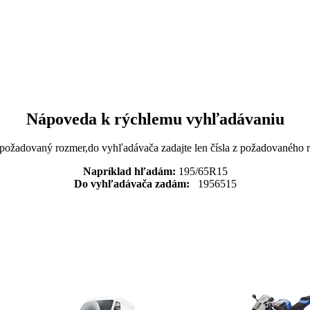
Nápoveda k rýchlemu vyhľadávaniu
 požadovaný rozmer,do vyhľadávača zadajte len čísla z požadovaného
Napríklad hľadám:
195/65R15
Do vyhľadávača zadám:
1956515