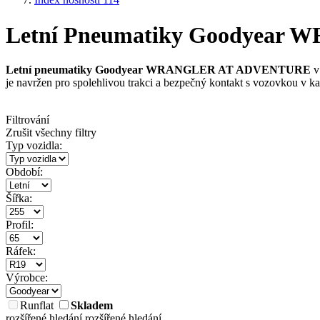
Letní Pneumatiky Goodyear W
Letní pneumatiky Goodyear WRANGLER AT ADVENTURE
v
je navržen pro spolehlivou trakci a bezpečný kontakt s vozovkou v 
Filtrování
Zrušit všechny filtry
Typ vozidla:
Období:
Šířka:
Profil:
Ráfek:
Výrobce:
Runflat
Skladem
rozšířené hledání
rozšířené hledání