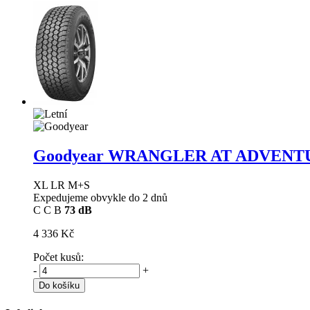
Goodyear WRANGLER AT ADVEN
XL LR M+S
Expedujeme obvykle do 2 dnů
C
C
B
73 dB
4 336 Kč
Počet kusů:
-
+
Do košíku