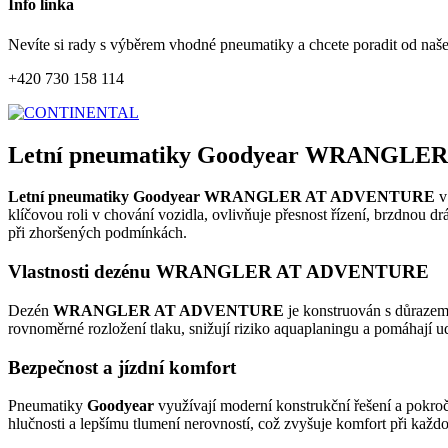
Info linka
Nevíte si rady s výběrem vhodné pneumatiky a chcete poradit od naš
+420 730 158 114
Letní pneumatiky Goodyear WRANGLER
Letní pneumatiky Goodyear WRANGLER AT ADVENTURE
v
klíčovou roli v chování vozidla, ovlivňuje přesnost řízení, brzdnou d
při zhoršených podmínkách.
Vlastnosti dezénu WRANGLER AT ADVENTURE
Dezén
WRANGLER AT ADVENTURE
je konstruován s důrazem 
rovnoměrné rozložení tlaku, snižují riziko aquaplaningu a pomáhají u
Bezpečnost a jízdní komfort
Pneumatiky
Goodyear
využívají moderní konstrukční řešení a pokroč
hlučnosti a lepšímu tlumení nerovností, což zvyšuje komfort při každod