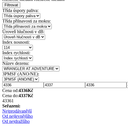
Filtrovat
Třída úspory paliva:
Třída přilnavosti za mokra:
Úroveň hlučnosti v dB:
Index nosnosti:
Index rychlosti:
Název dezenu:
3PMSF (ANO/NE):
Cena od:
4336
Kč
Cena do:
4337
Kč
4336
1
Seřazení:
Nejprodávanější
Od nejlevnějšího
Od nejdražšího