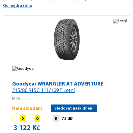
Od nejdražšího
Goodyear WRANGLER AT ADVENTURE
215/80 R15C 111/109 T Letní
M+S
Není skladem
Sledovat naskldnění
73 dB
D
D
B
3 122 Kč