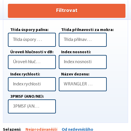
Filtrovat
Třída úspory paliva:
Třída přilnavosti za mokra:
Třída úspory paliva
Třída přilnavosti za mokra
Úroveň hlučnosti v dB:
Index nosnosti:
Úroveň hlučnosti v dB
Index nosnosti
Index rychlosti:
Název dezenu:
Index rychlosti
WRANGLER AT ADVENTURE
3PMSF (ANO/NE):
3PMSF (ANO/NE)
Seřazení:
Nejprodávanější
Od nejlevnějšího