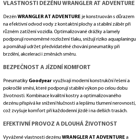
VLASTNOSTI DEZÉNU WRANGLER AT ADVENTURE
Dezén
WRANGLER AT ADVENTURE
je konstruován s důrazem
na efektivní odvod vody z kontaktní plochy a stabilní záběr při
různém zatížení vozidla. Optimalizované drážky a lamely
podporují rovnoměrné rozložení tlaku, snižují riziko aquaplaningu
a pomáhají udržet předvídatelné chování pneumatiky při
brzdění, akceleraci i změnách směru.
BEZPEČNOST A JÍZDNÍ KOMFORT
Pneumatiky
Goodyear
využívají moderní konstrukční řešení a
pokročilé směsi, které podporují stabilní výkon po celou dobu
životnosti. Kombinace kvalitní kostry a optimalizovaného
dezénu přispívá ke snížení hlučnosti a lepšímu tlumení nerovností,
což zvyšuje komfort při každodenní jízdě i na delších trasách.
EFEKTIVNÍ PROVOZ A DLOUHÁ ŽIVOTNOST
Vyvážené vlastnosti dezénu
WRANGLER AT ADVENTURE
a