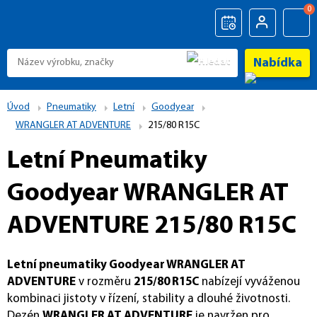
0
Nabídka
Úvod
Pneumatiky
Letní
Goodyear
WRANGLER AT ADVENTURE
215/80 R15C
Letní Pneumatiky
Goodyear WRANGLER AT
ADVENTURE 215/80 R15C
Letní pneumatiky Goodyear WRANGLER AT
ADVENTURE
v rozměru
215/80 R15C
nabízejí vyváženou
kombinaci jistoty v řízení, stability a dlouhé životnosti.
Dezén
WRANGLER AT ADVENTURE
je navržen pro