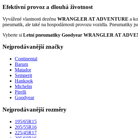
Efektivní provoz a dlouhá životnost
Vyvážené vlastnosti dezénu
WRANGLER AT ADVENTURE
a ko
pneumatik, ale také na hospodárnosti provozu vozidla. Pneumatiky jso
Vyberte si
Letní pneumatiky Goodyear WRANGLER AT ADV
Nejprodávanější značky
Continental
Barum
Matador
Semperit
Hankook
Michelin
Pirelli
Goodyear
Nejprodávanější rozměry
195/65R15
205/55R16
225/45R17