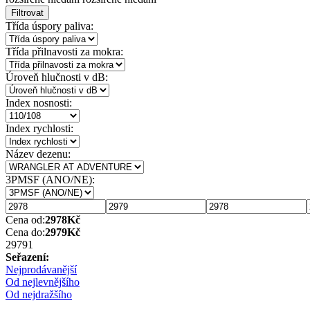
Filtrovat
Třída úspory paliva:
Třída přilnavosti za mokra:
Úroveň hlučnosti v dB:
Index nosnosti:
Index rychlosti:
Název dezenu:
3PMSF (ANO/NE):
Cena od:
2978
Kč
Cena do:
2979
Kč
2979
1
Seřazení:
Nejprodávanější
Od nejlevnějšího
Od nejdražšího