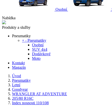
Osobní
Nabídka
Produkty a služby
Pneumatiky
+
-
Pneumatiky
Osobní
SUV 4x4
Dodávkové
Moto
Kontakt
Magazín
Úvod
Pneumatiky
Letní
Goodyear
WRANGLER AT ADVENTURE
205/80 R16C
Index nosnosti 110/108