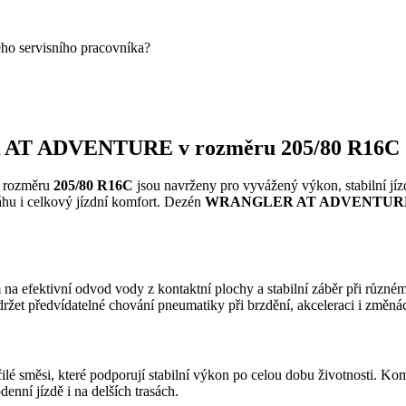
eho servisního pracovníka?
 AT ADVENTURE v rozměru 205/80 R16C
 rozměru
205/80 R16C
jsou navrženy pro vyvážený výkon, stabilní jíz
ráhu i celkový jízdní komfort. Dezén
WRANGLER AT ADVENTUR
na efektivní odvod vody z kontaktní plochy a stabilní záběr při různé
držet předvídatelné chování pneumatiky při brzdění, akceleraci i změná
ilé směsi, které podporují stabilní výkon po celou dobu životnosti. Ko
enní jízdě i na delších trasách.