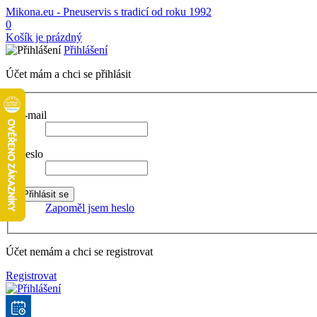
Mikona.eu - Pneuservis s tradicí od roku 1992
0
Košík je prázdný
Přihlášení
Účet mám a chci se přihlásit
E-mail
Heslo
Zapoměl jsem heslo
Účet nemám a chci se registrovat
Registrovat