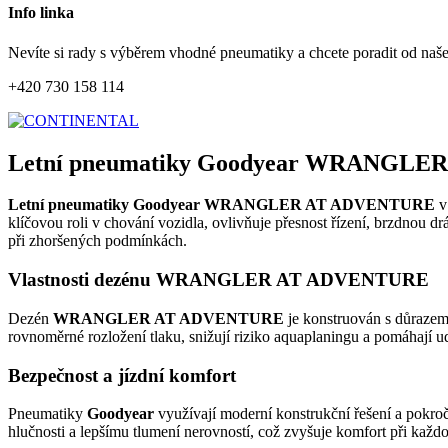
Info linka
Nevíte si rady s výběrem vhodné pneumatiky a chcete poradit od naš
+420 730 158 114
Letní pneumatiky Goodyear WRANGLER
Letní pneumatiky Goodyear WRANGLER AT ADVENTURE
v
klíčovou roli v chování vozidla, ovlivňuje přesnost řízení, brzdnou d
při zhoršených podmínkách.
Vlastnosti dezénu WRANGLER AT ADVENTURE
Dezén
WRANGLER AT ADVENTURE
je konstruován s důrazem 
rovnoměrné rozložení tlaku, snižují riziko aquaplaningu a pomáhají u
Bezpečnost a jízdní komfort
Pneumatiky
Goodyear
využívají moderní konstrukční řešení a pokroč
hlučnosti a lepšímu tlumení nerovností, což zvyšuje komfort při každod