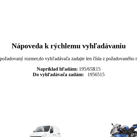
Nápoveda k rýchlemu vyhľadávaniu
 požadovaný rozmer,do vyhľadávača zadajte len čísla z požadovaného
Napríklad hľadám:
195/65R15
Do vyhľadávača zadám:
1956515