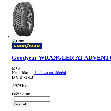
Goodyear WRANGLER AT ADVEN
M+S
Není skladem
Sledovat naskldnění
D
C
B
73 dB
2 979 Kč
Počet kusů:
-
+
Do košíku