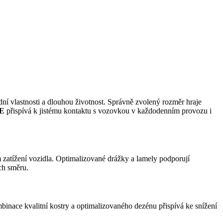
dní vlastnosti a dlouhou životnost. Správně zvolený rozměr hraje
E
přispívá k jistému kontaktu s vozovkou v každodenním provozu i
m zatížení vozidla. Optimalizované drážky a lamely podporují
ch směru.
mbinace kvalitní kostry a optimalizovaného dezénu přispívá ke snížení