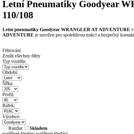
Letní Pneumatiky Goodyear 
110/108
Letní pneumatiky Goodyear WRANGLER AT ADVENTURE
v
ADVENTURE
je navržen pro spolehlivou trakci a bezpečný konta
Filtrování
Zrušit všechny filtry
Typ vozidla:
Období:
Šířka:
Profil:
Ráfek:
Výrobce:
Runflat
Skladem
rozšířené hledání
rozšířené hledání