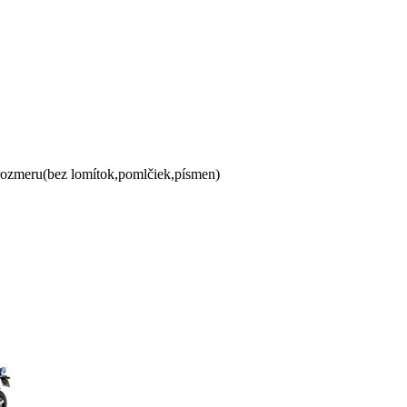
 rozmeru(bez lomítok,pomlčiek,písmen)