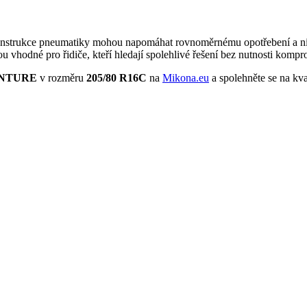
nstrukce pneumatiky mohou napomáhat rovnoměrnému opotřebení a nižš
u vhodné pro řidiče, kteří hledají spolehlivé řešení bez nutnosti komp
ENTURE
v rozměru
205/80 R16C
na
Mikona.eu
a spolehněte se na kval