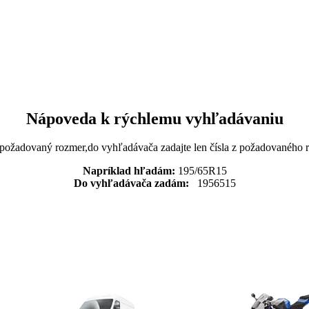
Nápoveda k rýchlemu vyhľadávaniu
 požadovaný rozmer,do vyhľadávača zadajte len čísla z požadovaného
Napríklad hľadám:
195/65R15
Do vyhľadávača zadám:
1956515