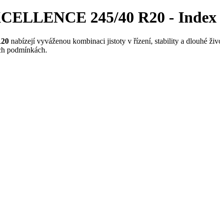
CELLENCE 245/40 R20 - Index r
R20
nabízejí vyváženou kombinaci jistoty v řízení, stability a dlouhé ži
ch podmínkách.