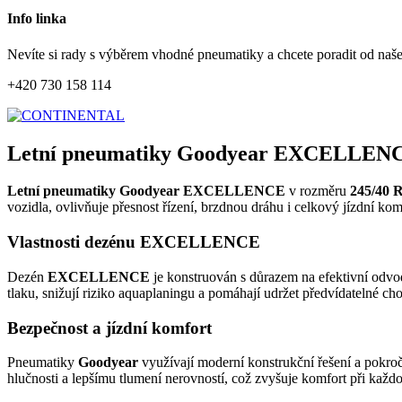
Info linka
Nevíte si rady s výběrem vhodné pneumatiky a chcete poradit od naš
+420 730 158 114
Letní pneumatiky Goodyear EXCELLENCE
Letní pneumatiky Goodyear EXCELLENCE
v rozměru
245/40 
vozidla, ovlivňuje přesnost řízení, brzdnou dráhu i celkový jízdní ko
Vlastnosti dezénu EXCELLENCE
Dezén
EXCELLENCE
je konstruován s důrazem na efektivní odvod
tlaku, snižují riziko aquaplaningu a pomáhají udržet předvídatelné ch
Bezpečnost a jízdní komfort
Pneumatiky
Goodyear
využívají moderní konstrukční řešení a pokroč
hlučnosti a lepšímu tlumení nerovností, což zvyšuje komfort při každod