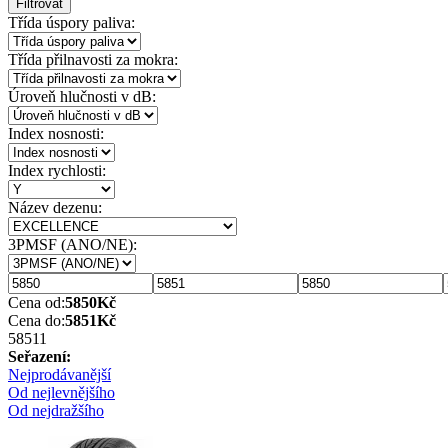
Filtrovat
Třída úspory paliva:
Třída přilnavosti za mokra:
Úroveň hlučnosti v dB:
Index nosnosti:
Index rychlosti:
Název dezenu:
3PMSF (ANO/NE):
Cena od:
5850
Kč
Cena do:
5851
Kč
5851
1
Seřazení:
Nejprodávanější
Od nejlevnějšího
Od nejdražšího