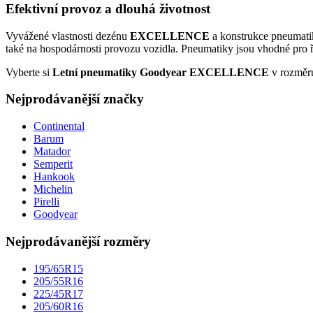
Efektivní provoz a dlouhá životnost
Vyvážené vlastnosti dezénu
EXCELLENCE
a konstrukce pneumatik
také na hospodárnosti provozu vozidla. Pneumatiky jsou vhodné pro ři
Vyberte si
Letní pneumatiky Goodyear EXCELLENCE
v rozmě
Nejprodávanější značky
Continental
Barum
Matador
Semperit
Hankook
Michelin
Pirelli
Goodyear
Nejprodávanější rozměry
195/65R15
205/55R16
225/45R17
205/60R16