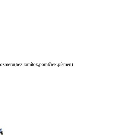
 rozmeru(bez lomítok,pomlčiek,písmen)