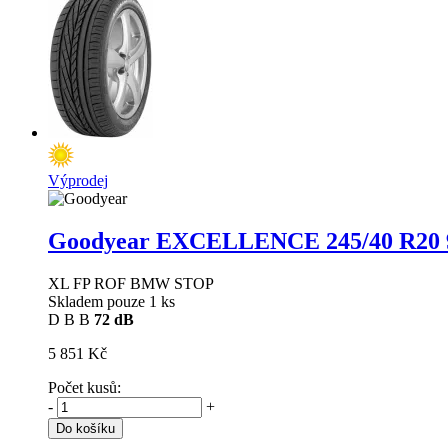
Výprodej
Goodyear EXCELLENCE
245/40 R20 
XL FP ROF BMW STOP
Skladem pouze 1 ks
D
B
B
72 dB
5 851 Kč
Počet kusů:
-
+
Do košíku