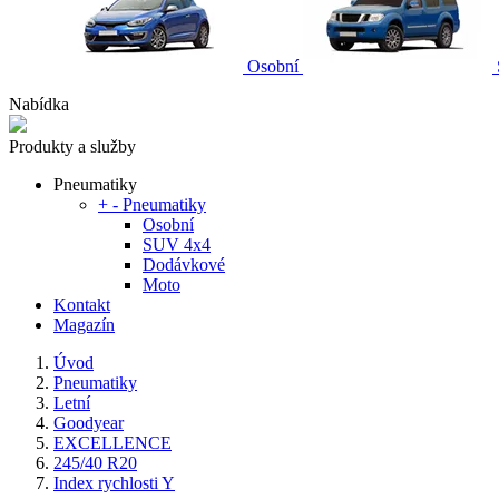
Osobní
Nabídka
Produkty a služby
Pneumatiky
+
-
Pneumatiky
Osobní
SUV 4x4
Dodávkové
Moto
Kontakt
Magazín
Úvod
Pneumatiky
Letní
Goodyear
EXCELLENCE
245/40 R20
Index rychlosti Y