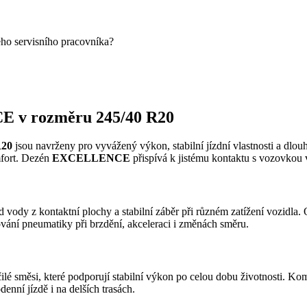
eho servisního pracovníka?
 v rozměru 245/40 R20
R20
jsou navrženy pro vyvážený výkon, stabilní jízdní vlastnosti a dlou
mfort. Dezén
EXCELLENCE
přispívá k jistému kontaktu s vozovkou
 vody z kontaktní plochy a stabilní záběr při různém zatížení vozidla
ování pneumatiky při brzdění, akceleraci i změnách směru.
ilé směsi, které podporují stabilní výkon po celou dobu životnosti. Ko
enní jízdě i na delších trasách.