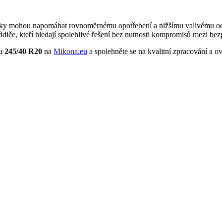
y mohou napomáhat rovnoměrnému opotřebení a nižšímu valivému odpor
diče, kteří hledají spolehlivé řešení bez nutnosti kompromisů mezi bez
ru
245/40 R20
na
Mikona.eu
a spolehněte se na kvalitní zpracování a ově