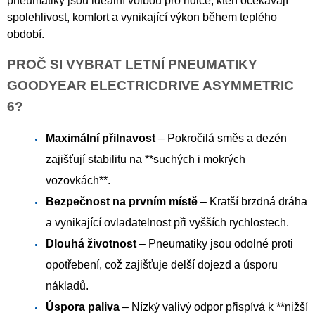
pneumatiky jsou ideální volbou pro řidiče, kteří očekávají
spolehlivost, komfort a vynikající výkon během teplého
období.
PROČ SI VYBRAT LETNÍ PNEUMATIKY
GOODYEAR ELECTRICDRIVE ASYMMETRIC
6?
Maximální přilnavost
– Pokročilá směs a dezén
zajišťují stabilitu na **suchých i mokrých
vozovkách**.
Bezpečnost na prvním místě
– Kratší brzdná dráha
a vynikající ovladatelnost při vyšších rychlostech.
Dlouhá životnost
– Pneumatiky jsou odolné proti
opotřebení, což zajišťuje delší dojezd a úsporu
nákladů.
Úspora paliva
– Nízký valivý odpor přispívá k **nižší