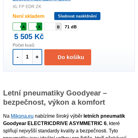
XL FP EDR ZK
Není skladem
Sledovat naskldnění
71 dB
A
A
B
5 505 Kč
Počet kusů:
-
+
Do košíku
Letní pneumatiky Goodyear –
bezpečnost, výkon a komfort
Na
Mikona.eu
nabízíme široký výběr
letních pneumatik
Goodyear ELECTRICDRIVE ASYMMETRIC 6
, které
splňují nejvyšší standardy kvality a bezpečnosti. Tyto