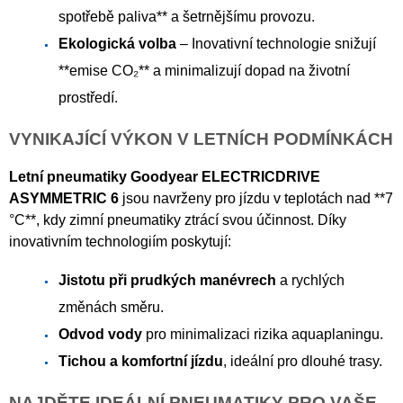
spotřebě paliva** a šetrnějšímu provozu.
Ekologická volba
– Inovativní technologie snižují
**emise CO₂** a minimalizují dopad na životní
prostředí.
VYNIKAJÍCÍ VÝKON V LETNÍCH PODMÍNKÁCH
Letní pneumatiky Goodyear ELECTRICDRIVE
ASYMMETRIC 6
jsou navrženy pro jízdu v teplotách nad **7
°C**, kdy zimní pneumatiky ztrácí svou účinnost. Díky
inovativním technologiím poskytují:
Jistotu při prudkých manévrech
a rychlých
změnách směru.
Odvod vody
pro minimalizaci rizika aquaplaningu.
Tichou a komfortní jízdu
, ideální pro dlouhé trasy.
NAJDĚTE IDEÁLNÍ PNEUMATIKY PRO VAŠE