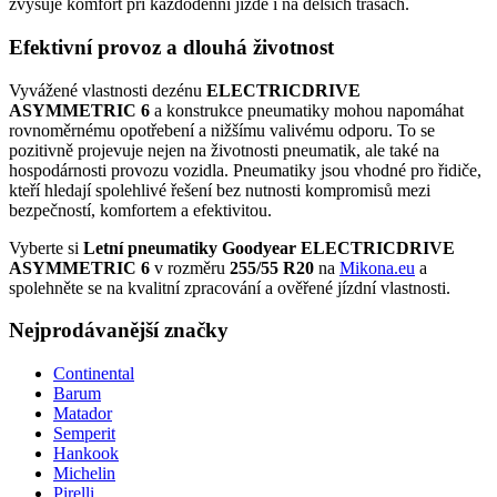
zvyšuje komfort při každodenní jízdě i na delších trasách.
Efektivní provoz a dlouhá životnost
Vyvážené vlastnosti dezénu
ELECTRICDRIVE
ASYMMETRIC 6
a konstrukce pneumatiky mohou napomáhat
rovnoměrnému opotřebení a nižšímu valivému odporu. To se
pozitivně projevuje nejen na životnosti pneumatik, ale také na
hospodárnosti provozu vozidla. Pneumatiky jsou vhodné pro řidiče,
kteří hledají spolehlivé řešení bez nutnosti kompromisů mezi
bezpečností, komfortem a efektivitou.
Vyberte si
Letní pneumatiky Goodyear ELECTRICDRIVE
ASYMMETRIC 6
v rozměru
255/55 R20
na
Mikona.eu
a
spolehněte se na kvalitní zpracování a ověřené jízdní vlastnosti.
Nejprodávanější značky
Continental
Barum
Matador
Semperit
Hankook
Michelin
Pirelli