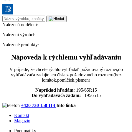
Nalezená oddělení:
Nalezení výrobci:
Nalezené produkty:
Nápoveda k rýchlemu vyhľadávaniu
V prípade, že chcete rýchlo vyhľadať požadovaný rozmer,do
vyhľadávača zadajte len čísla z požadovaného rozmeru(bez
lomítok,pomlčiek,písmen)
Napríklad hľadám:
195/65R15
Do vyhľadávača zadám:
1956515
+420 730 158 114
Info linka
Kontakt
Magazín
Pneumatiky