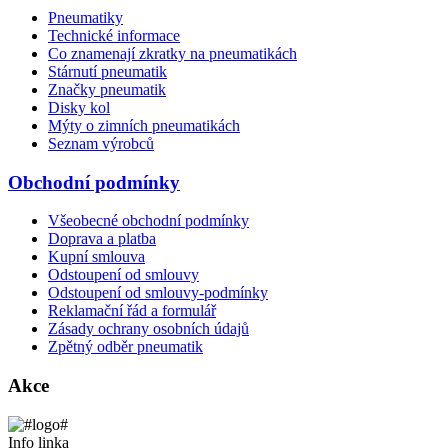
Pneumatiky
Technické informace
Co znamenají zkratky na pneumatikách
Stárnutí pneumatik
Značky pneumatik
Disky kol
Mýty o zimních pneumatikách
Seznam výrobců
Obchodní podmínky
Všeobecné obchodní podmínky
Doprava a platba
Kupní smlouva
Odstoupení od smlouvy
Odstoupení od smlouvy-podmínky
Reklamační řád a formulář
Zásady ochrany osobních údajů
Zpětný odběr pneumatik
Akce
Info linka