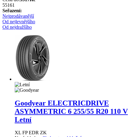
5516
1
Seřazení:
Nejprodávanější
Od nejlevnějšího
Od nejdražšího
Goodyear ELECTRICDRIVE
ASYMMETRIC 6
255/55 R20 110 V
Letní
XL FP EDR ZK