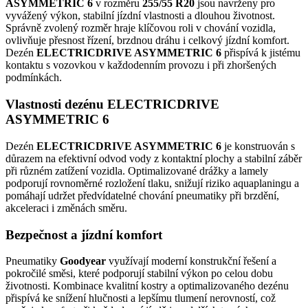
ASYMMETRIC 6
v rozměru
255/55 R20
jsou navrženy pro
vyvážený výkon, stabilní jízdní vlastnosti a dlouhou životnost.
Správně zvolený rozměr hraje klíčovou roli v chování vozidla,
ovlivňuje přesnost řízení, brzdnou dráhu i celkový jízdní komfort.
Dezén
ELECTRICDRIVE ASYMMETRIC 6
přispívá k jistému
kontaktu s vozovkou v každodenním provozu i při zhoršených
podmínkách.
Vlastnosti dezénu ELECTRICDRIVE
ASYMMETRIC 6
Dezén
ELECTRICDRIVE ASYMMETRIC 6
je konstruován s
důrazem na efektivní odvod vody z kontaktní plochy a stabilní záběr
při různém zatížení vozidla. Optimalizované drážky a lamely
podporují rovnoměrné rozložení tlaku, snižují riziko aquaplaningu a
pomáhají udržet předvídatelné chování pneumatiky při brzdění,
akceleraci i změnách směru.
Bezpečnost a jízdní komfort
Pneumatiky
Goodyear
využívají moderní konstrukční řešení a
pokročilé směsi, které podporují stabilní výkon po celou dobu
životnosti. Kombinace kvalitní kostry a optimalizovaného dezénu
přispívá ke snížení hlučnosti a lepšímu tlumení nerovností, což