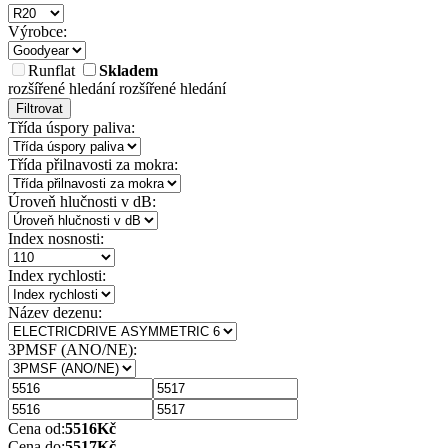
Výrobce:
Runflat
Skladem
rozšířené hledání
rozšířené hledání
Filtrovat
Třída úspory paliva:
Třída přilnavosti za mokra:
Úroveň hlučnosti v dB:
Index nosnosti:
Index rychlosti:
Název dezenu:
3PMSF (ANO/NE):
Cena od:
5516
Kč
Cena do:
5517
Kč