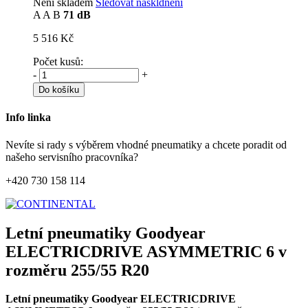
Není skladem
Sledovat naskldnění
A
A
B
71 dB
5 516 Kč
Počet kusů:
-
+
Do košíku
Info linka
Nevíte si rady s výběrem vhodné pneumatiky a chcete poradit od
našeho servisního pracovníka?
+420 730 158 114
Letní pneumatiky Goodyear
ELECTRICDRIVE ASYMMETRIC 6 v
rozměru 255/55 R20
Letní pneumatiky Goodyear ELECTRICDRIVE