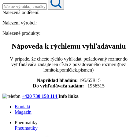
Nalezená oddělení:
Nalezení výrobci:
Nalezené produkty:
Nápoveda k rýchlemu vyhľadávaniu
V prípade, že chcete rýchlo vyhľadať požadovaný rozmer,do
vyhľadávača zadajte len čísla z požadovaného rozmeru(bez
lomítok,pomlčiek,písmen)
Napríklad hľadám:
195/65R15
Do vyhľadávača zadám:
1956515
+420 730 158 114
Info linka
Kontakt
Magazín
Pneumatiky
Pneumatiky