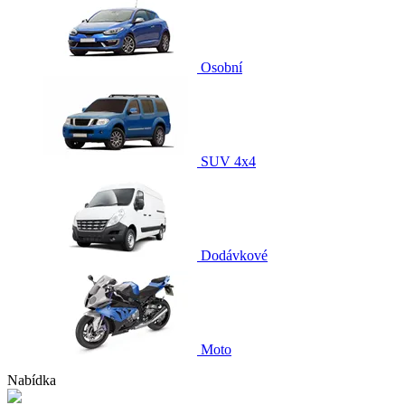
Osobní
SUV 4x4
Dodávkové
Moto
Nabídka