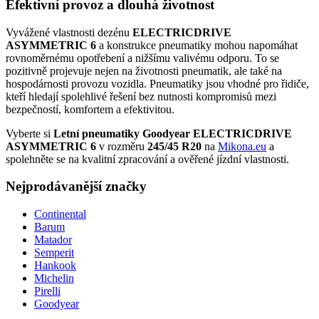
Efektivní provoz a dlouhá životnost
Vyvážené vlastnosti dezénu
ELECTRICDRIVE
ASYMMETRIC 6
a konstrukce pneumatiky mohou napomáhat
rovnoměrnému opotřebení a nižšímu valivému odporu. To se
pozitivně projevuje nejen na životnosti pneumatik, ale také na
hospodárnosti provozu vozidla. Pneumatiky jsou vhodné pro řidiče,
kteří hledají spolehlivé řešení bez nutnosti kompromisů mezi
bezpečností, komfortem a efektivitou.
Vyberte si
Letní pneumatiky Goodyear ELECTRICDRIVE
ASYMMETRIC 6
v rozměru
245/45 R20
na
Mikona.eu
a
spolehněte se na kvalitní zpracování a ověřené jízdní vlastnosti.
Nejprodávanější značky
Continental
Barum
Matador
Semperit
Hankook
Michelin
Pirelli
Goodyear