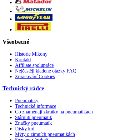
Všeobecné
Historie Mikony
Kontakt
Affiliate spolupráce
Nejčastěji kladené otázky FAQ
Zpracování Cookies
Technický rádce
Pneumatiky
Technické informace
Co znamenají zkratky na pneumatikách
Stárnutí pneumatik
Značky pneumatik
Disky kol
Mýty o zimních pneumatikách
Seznam výrobců