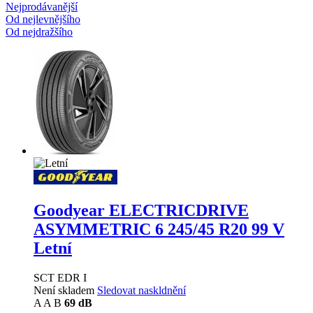
Nejprodávanější
Od nejlevnějšího
Od nejdražšího
Goodyear ELECTRICDRIVE
ASYMMETRIC 6
245/45 R20 99 V
Letní
SCT EDR I
Není skladem
Sledovat naskldnění
A
A
B
69 dB