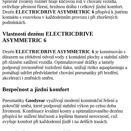
Správně zvolený rozměr hraje klíčovou roli v chování vozidla,
ovlivňuje přesnost řízení, brzdnou dráhu i celkový jízdní komfort.
Dezén
ELECTRICDRIVE ASYMMETRIC 6
přispívá k jistému
kontaktu s vozovkou v každodenním provozu i při zhoršených
podmínkách.
Vlastnosti dezénu ELECTRICDRIVE
ASYMMETRIC 6
Dezén
ELECTRICDRIVE ASYMMETRIC 6
je konstruován s
důrazem na efektivní odvod vody z kontaktní plochy a stabilní záběr
při různém zatížení vozidla. Optimalizované drážky a lamely
podporují rovnoměrné rozložení tlaku, snižují riziko aquaplaningu a
pomáhají udržet předvídatelné chování pneumatiky při brzdění,
akceleraci i změnách směru.
Bezpečnost a jízdní komfort
Pneumatiky
Goodyear
využívají moderní konstrukční řešení a
pokročilé směsi, které podporují stabilní výkon po celou dobu
životnosti. Kombinace kvalitní kostry a optimalizovaného dezénu
přispívá ke snížení hlučnosti a lepšímu tlumení nerovností, což
zvyšuje komfort při každodenní jízdě i na delších trasách.