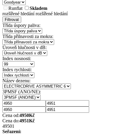
Runflat
Skladem
rozšířené hledání
rozšířené hledání
Filtrovat
Třída úspory paliva:
Třída přilnavosti za mokra:
Úroveň hlučnosti v dB:
Index nosnosti:
Index rychlosti:
Název dezenu:
3PMSF (ANO/NE):
Cena od:
4950
Kč
Cena do:
4951
Kč
4950
1
Seřazení: