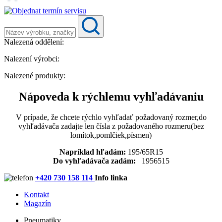
Nalezená oddělení:
Nalezení výrobci:
Nalezené produkty:
Nápoveda k rýchlemu vyhľadávaniu
V prípade, že chcete rýchlo vyhľadať požadovaný rozmer,do
vyhľadávača zadajte len čísla z požadovaného rozmeru(bez
lomítok,pomlčiek,písmen)
Napríklad hľadám:
195/65R15
Do vyhľadávača zadám:
1956515
+420 730 158 114
Info linka
Kontakt
Magazín
Pneumatiky