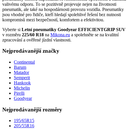
valivému odporu. To se pozitivně projevuje nejen na životnosti
pneumatik, ale také na hospodárnosti provozu vozidla. Pneumatiky
jsou vhodné pro řidiče, kteří hledají spolehlivé řešení bez nutnosti
kompromisů mezi bezpečností, komfortem a efektivitou.
Vyberte si
Letní pneumatiky Goodyear EFFICIENTGRIP SUV
v rozměru
225/60 R18
na
Mikona.eu
a spolehněte se na kvalitní
zpracování a ověřené jízdní vlastnosti.
Nejprodávanější značky
Continental
Barum
Matador
Semperit
Hankook
Michelin
Pirelli
Goodyear
Nejprodávanější rozměry
195/65R15
205/55R16