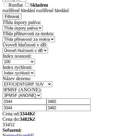
Runflat
Skladem
rozšířené hledání
rozšířené hledání
Filtrovat
Třída úspory paliva:
Třída přilnavosti za mokra:
Úroveň hlučnosti v dB:
Index nosnosti:
Index rychlosti:
Název dezenu:
3PMSF (ANO/NE):
Cena od:
3344
Kč
Cena do:
3482
Kč
3345
2
Seřazení:
Nejprodávanější