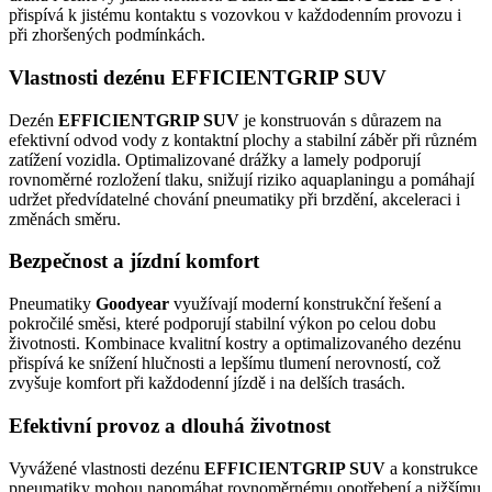
přispívá k jistému kontaktu s vozovkou v každodenním provozu i
při zhoršených podmínkách.
Vlastnosti dezénu EFFICIENTGRIP SUV
Dezén
EFFICIENTGRIP SUV
je konstruován s důrazem na
efektivní odvod vody z kontaktní plochy a stabilní záběr při různém
zatížení vozidla. Optimalizované drážky a lamely podporují
rovnoměrné rozložení tlaku, snižují riziko aquaplaningu a pomáhají
udržet předvídatelné chování pneumatiky při brzdění, akceleraci i
změnách směru.
Bezpečnost a jízdní komfort
Pneumatiky
Goodyear
využívají moderní konstrukční řešení a
pokročilé směsi, které podporují stabilní výkon po celou dobu
životnosti. Kombinace kvalitní kostry a optimalizovaného dezénu
přispívá ke snížení hlučnosti a lepšímu tlumení nerovností, což
zvyšuje komfort při každodenní jízdě i na delších trasách.
Efektivní provoz a dlouhá životnost
Vyvážené vlastnosti dezénu
EFFICIENTGRIP SUV
a konstrukce
pneumatiky mohou napomáhat rovnoměrnému opotřebení a nižšímu