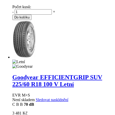
Počet kusů:
-
+
Do košíku
Goodyear EFFICIENTGRIP SUV
225/60 R18 100 V Letní
EVR M+S
Není skladem
Sledovat naskldnění
C
B
B
70 dB
3 481 Kč