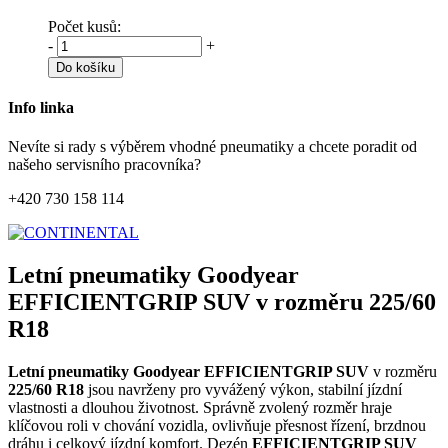
Počet kusů:
-
+
Do košíku
Info linka
Nevíte si rady s výběrem vhodné pneumatiky a chcete poradit od
našeho servisního pracovníka?
+420 730 158 114
Letní pneumatiky Goodyear
EFFICIENTGRIP SUV v rozměru 225/60
R18
Letní pneumatiky Goodyear EFFICIENTGRIP SUV
v rozměru
225/60 R18
jsou navrženy pro vyvážený výkon, stabilní jízdní
vlastnosti a dlouhou životnost. Správně zvolený rozměr hraje
klíčovou roli v chování vozidla, ovlivňuje přesnost řízení, brzdnou
dráhu i celkový jízdní komfort. Dezén
EFFICIENTGRIP SUV