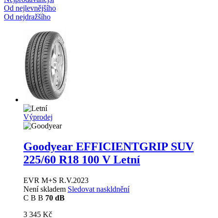
Od nejlevnějšího
Od nejdražšího
Výprodej
Goodyear EFFICIENTGRIP SUV
225/60 R18 100 V Letní
EVR M+S R.V.2023
Není skladem
Sledovat naskldnění
C
B
B
70 dB
3 345 Kč