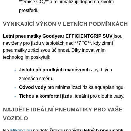
**emise CO₂** a minimalizují dopad na životní
prostředí.
VYNIKAJÍCÍ VÝKON V LETNÍCH PODMÍNKÁCH
Letní pneumatiky Goodyear EFFICIENTGRIP SUV
jsou
navrženy pro jízdu v teplotách nad **7 °C**, kdy zimní
pneumatiky ztrácí svou účinnost. Díky inovativním
technologiím poskytují:
Jistotu při prudkých manévrech
a rychlých
změnách směru.
Odvod vody
pro minimalizaci rizika aquaplaningu.
Tichou a komfortní jízdu
, ideální pro dlouhé trasy.
NAJDĚTE IDEÁLNÍ PNEUMATIKY PRO VAŠE
VOZIDLO
Na
Mikona.eu
najdete širokou nabídku
letních pneumatik