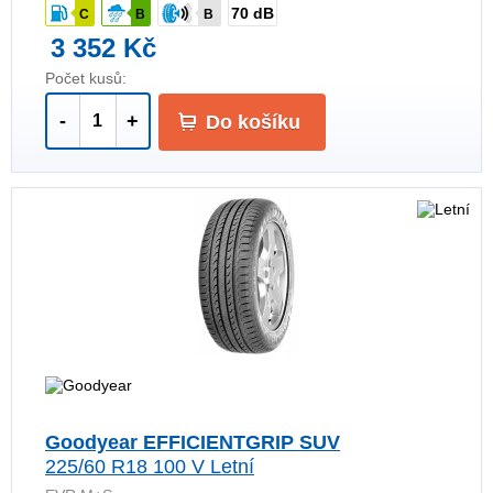
70 dB
C
B
B
3 352 Kč
Počet kusů:
-
+
Do košíku
Goodyear EFFICIENTGRIP SUV
225/60 R18 100 V Letní