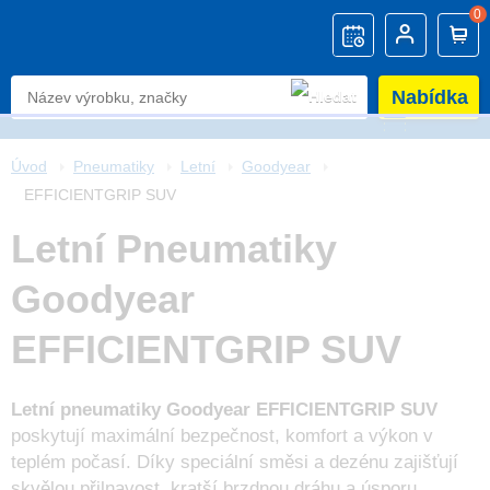
0
Nabídka
Úvod
Pneumatiky
Letní
Goodyear
EFFICIENTGRIP SUV
Letní Pneumatiky
Goodyear
EFFICIENTGRIP SUV
Letní pneumatiky
Goodyear EFFICIENTGRIP SUV
poskytují maximální bezpečnost, komfort a výkon v
teplém počasí. Díky speciální směsi a dezénu zajišťují
skvělou přilnavost, kratší brzdnou dráhu a úsporu