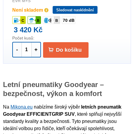
EVR M+S
Není skladem
Sledovat naskldnění
70 dB
C
B
B
3 420 Kč
Počet kusů:
-
+
Do košíku
Letní pneumatiky Goodyear –
bezpečnost, výkon a komfort
Na
Mikona.eu
nabízíme široký výběr
letních pneumatik
Goodyear EFFICIENTGRIP SUV
, které splňují nejvyšší
standardy kvality a bezpečnosti. Tyto pneumatiky jsou
ideální volbou pro řidiče, kteří očekávají spolehlivost,