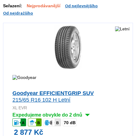
Seřazení:
Nejprodávanější
Od nejlevnějšího
Od nejdražšího
Goodyear EFFICIENTGRIP SUV
215/65 R16 102 H Letní
XL EVR
Expedujeme obvykle do 2 dnů
70 dB
A
B
B
2 877 Kč