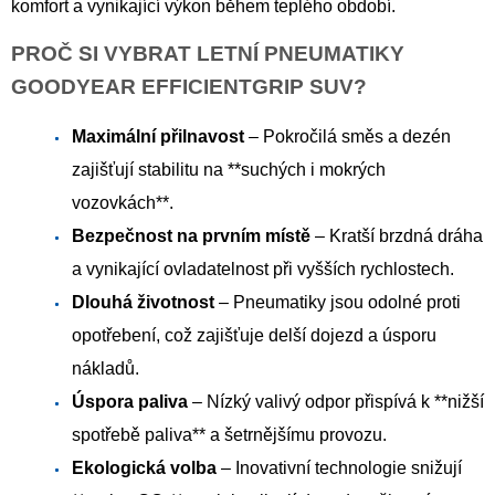
komfort a vynikající výkon během teplého období.
PROČ SI VYBRAT LETNÍ PNEUMATIKY
GOODYEAR EFFICIENTGRIP SUV?
Maximální přilnavost
– Pokročilá směs a dezén
zajišťují stabilitu na **suchých i mokrých
vozovkách**.
Bezpečnost na prvním místě
– Kratší brzdná dráha
a vynikající ovladatelnost při vyšších rychlostech.
Dlouhá životnost
– Pneumatiky jsou odolné proti
opotřebení, což zajišťuje delší dojezd a úsporu
nákladů.
Úspora paliva
– Nízký valivý odpor přispívá k **nižší
spotřebě paliva** a šetrnějšímu provozu.
Ekologická volba
– Inovativní technologie snižují