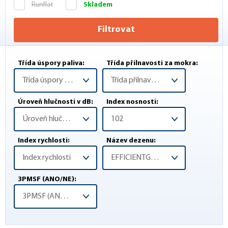
Runflat
Skladem
Filtrovat
Třída úspory paliva:
Třída přilnavosti za mokra:
Třída úspory paliva
Třída přilnavosti za mokra
Úroveň hlučnosti v dB:
Index nosnosti:
Úroveň hlučnosti v dB
102
Index rychlosti:
Název dezenu:
Index rychlosti
EFFICIENTGRIP PERFORMANCE SUV
3PMSF (ANO/NE):
3PMSF (ANO/NE)