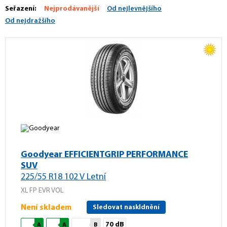
Seřazení:
Nejprodávanější
Od nejlevnějšího
Od nejdražšího
Goodyear EFFICIENTGRIP PERFORMANCE
SUV
225/55 R18 102 V Letní
XL FP EVR VOL
Není skladem
Sledovat naskldnění
70 dB
A
A
B