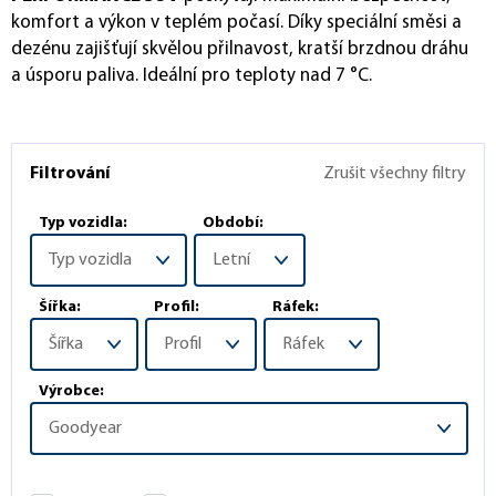
komfort a výkon v teplém počasí. Díky speciální směsi a
dezénu zajišťují skvělou přilnavost, kratší brzdnou dráhu
a úsporu paliva. Ideální pro teploty nad 7 °C.
Filtrování
Zrušit všechny filtry
Typ vozidla:
Období:
Typ vozidla
Letní
Šířka:
Profil:
Ráfek:
Šířka
Profil
Ráfek
Výrobce:
Goodyear