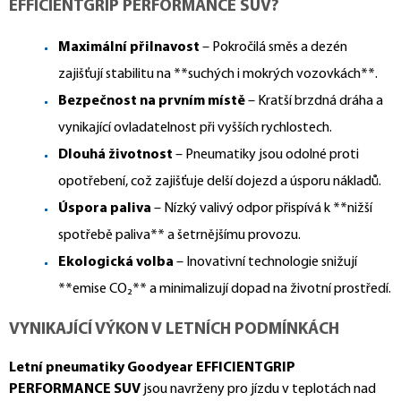
EFFICIENTGRIP PERFORMANCE SUV?
Maximální přilnavost
– Pokročilá směs a dezén
zajišťují stabilitu na **suchých i mokrých vozovkách**.
Bezpečnost na prvním místě
– Kratší brzdná dráha a
vynikající ovladatelnost při vyšších rychlostech.
Dlouhá životnost
– Pneumatiky jsou odolné proti
opotřebení, což zajišťuje delší dojezd a úsporu nákladů.
Úspora paliva
– Nízký valivý odpor přispívá k **nižší
spotřebě paliva** a šetrnějšímu provozu.
Ekologická volba
– Inovativní technologie snižují
**emise CO₂** a minimalizují dopad na životní prostředí.
VYNIKAJÍCÍ VÝKON V LETNÍCH PODMÍNKÁCH
Letní pneumatiky Goodyear EFFICIENTGRIP
PERFORMANCE SUV
jsou navrženy pro jízdu v teplotách nad