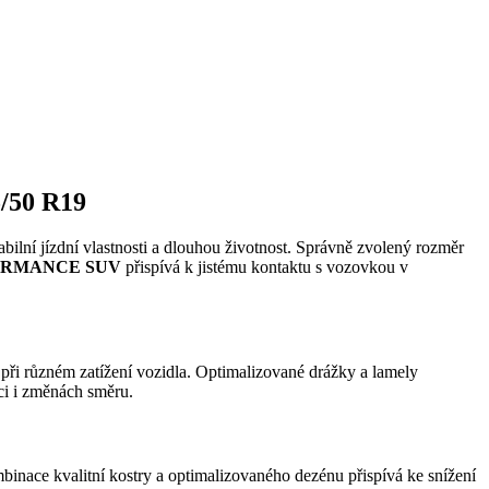
/50 R19
ilní jízdní vlastnosti a dlouhou životnost. Správně zvolený rozměr
ORMANCE SUV
přispívá k jistému kontaktu s vozovkou v
 při různém zatížení vozidla. Optimalizované drážky a lamely
ci i změnách směru.
mbinace kvalitní kostry a optimalizovaného dezénu přispívá ke snížení