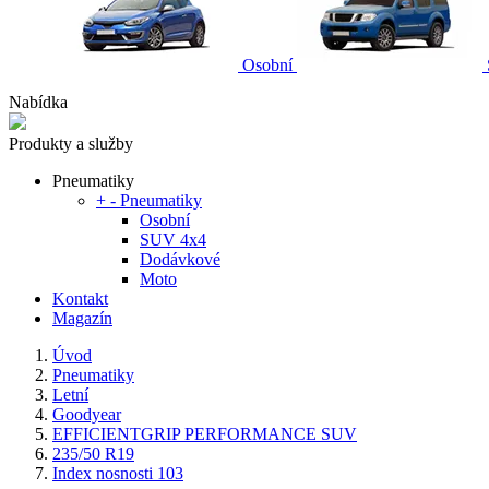
Osobní
Nabídka
Produkty a služby
Pneumatiky
+
-
Pneumatiky
Osobní
SUV 4x4
Dodávkové
Moto
Kontakt
Magazín
Úvod
Pneumatiky
Letní
Goodyear
EFFICIENTGRIP PERFORMANCE SUV
235/50 R19
Index nosnosti 103