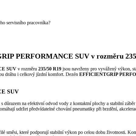
eho servisního pracovníka?
TGRIP PERFORMANCE SUV v rozměru 235
NCE SUV
v rozměru
235/50 R19
jsou navrženy pro vyvážený výkon, stab
dnou dráhu i celkový jízdní komfort. Dezén
EFFICIENTGRIP PERF
CE SUV
s důrazem na efektivní odvod vody z kontaktní plochy a stabilní záběr
pomáhají udržet předvídatelné chování pneumatiky při brzdění, akcelera
ilé směsi, které podporují stabilní výkon po celou dobu životnosti. Ko