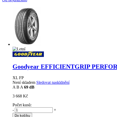
Goodyear EFFICIENTGRIP PERF
XL FP
Není skladem
Sledovat naskldnění
A
B
A
69 dB
3 668 Kč
Počet kusů:
-
+
Do košíku