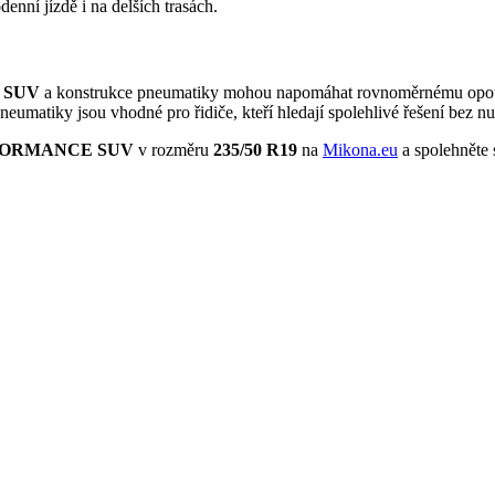
enní jízdě i na delších trasách.
 SUV
a konstrukce pneumatiky mohou napomáhat rovnoměrnému opotřeb
neumatiky jsou vhodné pro řidiče, kteří hledají spolehlivé řešení bez 
ERFORMANCE SUV
v rozměru
235/50 R19
na
Mikona.eu
a spolehněte s