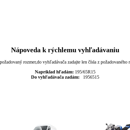
Nápoveda k rýchlemu vyhľadávaniu
 požadovaný rozmer,do vyhľadávača zadajte len čísla z požadovaného
Napríklad hľadám:
195/65R15
Do vyhľadávača zadám:
1956515