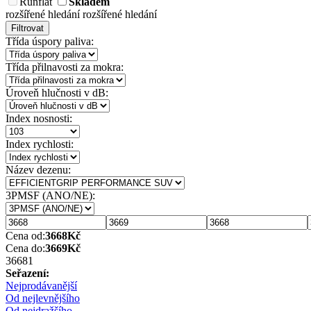
Runflat
Skladem
rozšířené hledání
rozšířené hledání
Filtrovat
Třída úspory paliva:
Třída přilnavosti za mokra:
Úroveň hlučnosti v dB:
Index nosnosti:
Index rychlosti:
Název dezenu:
3PMSF (ANO/NE):
Cena od:
3668
Kč
Cena do:
3669
Kč
3668
1
Seřazení:
Nejprodávanější
Od nejlevnějšího
Od nejdražšího