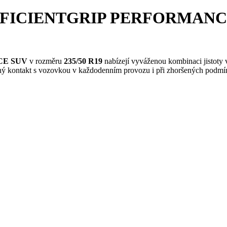
EFFICIENTGRIP PERFORMANCE 
NCE SUV
v rozměru
235/50 R19
nabízejí vyváženou kombinaci jistoty v 
čný kontakt s vozovkou v každodenním provozu i při zhoršených podmí