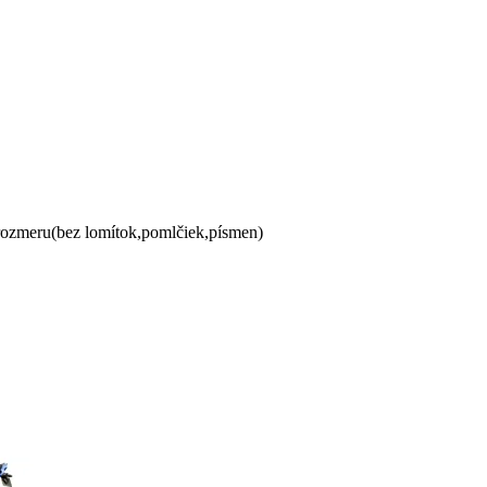
 rozmeru(bez lomítok,pomlčiek,písmen)