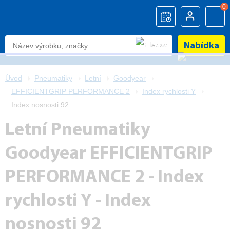
0
Nabídka
Úvod
Pneumatiky
Letní
Goodyear
EFFICIENTGRIP PERFORMANCE 2
Index rychlosti Y
Index nosnosti 92
Letní Pneumatiky
Goodyear EFFICIENTGRIP
PERFORMANCE 2 - Index
rychlosti Y - Index
nosnosti 92