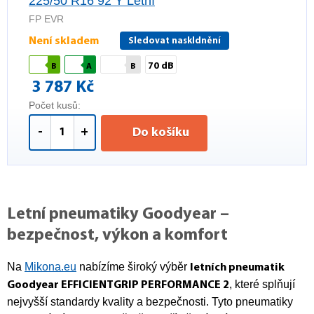
225/50 R16 92 Y Letní
FP EVR
Není skladem
Sledovat naskldnění
70 dB
B
A
B
3 787 Kč
Počet kusů:
-
+
Do košíku
Letní pneumatiky Goodyear –
bezpečnost, výkon a komfort
Na
Mikona.eu
nabízíme široký výběr
letních pneumatik
, které splňují
Goodyear EFFICIENTGRIP PERFORMANCE 2
nejvyšší standardy kvality a bezpečnosti. Tyto pneumatiky