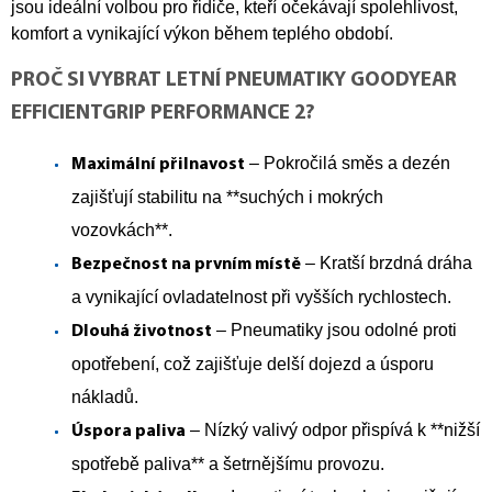
jsou ideální volbou pro řidiče, kteří očekávají spolehlivost,
komfort a vynikající výkon během teplého období.
PROČ SI VYBRAT LETNÍ PNEUMATIKY GOODYEAR
EFFICIENTGRIP PERFORMANCE 2?
– Pokročilá směs a dezén
Maximální přilnavost
zajišťují stabilitu na **suchých i mokrých
vozovkách**.
– Kratší brzdná dráha
Bezpečnost na prvním místě
a vynikající ovladatelnost při vyšších rychlostech.
– Pneumatiky jsou odolné proti
Dlouhá životnost
opotřebení, což zajišťuje delší dojezd a úsporu
nákladů.
– Nízký valivý odpor přispívá k **nižší
Úspora paliva
spotřebě paliva** a šetrnějšímu provozu.