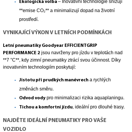
– Inovativní technologie snižují
Ekologická volba
**emise CO₂** a minimalizují dopad na životní
prostředí.
VYNIKAJÍCÍ VÝKON V LETNÍCH PODMÍNKÁCH
Letní pneumatiky Goodyear EFFICIENTGRIP
jsou navrženy pro jízdu v teplotách nad
PERFORMANCE 2
**7 °C**, kdy zimní pneumatiky ztrácí svou účinnost. Díky
inovativním technologiím poskytují:
a rychlých
Jistotu při prudkých manévrech
změnách směru.
pro minimalizaci rizika aquaplaningu.
Odvod vody
, ideální pro dlouhé trasy.
Tichou a komfortní jízdu
NAJDĚTE IDEÁLNÍ PNEUMATIKY PRO VAŠE
VOZIDLO