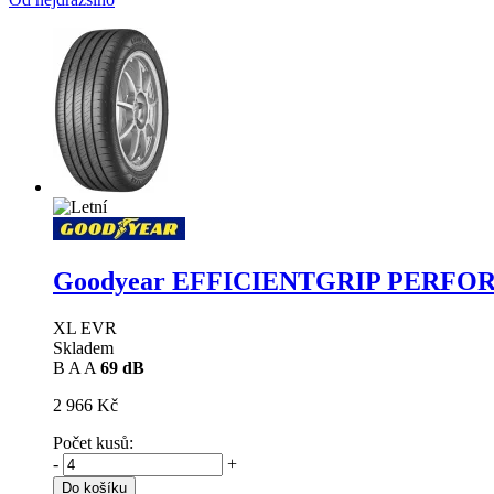
Goodyear EFFICIENTGRIP PERF
XL EVR
Skladem
B
A
A
69 dB
2 966 Kč
Počet kusů:
-
+
Do košíku