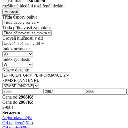
Runflat
Skladem
rozšířené hledání
rozšířené hledání
Filtrovat
Třída úspory paliva:
Třída přilnavosti za mokra:
Úroveň hlučnosti v dB:
Index nosnosti:
Index rychlosti:
Název dezenu:
3PMSF (ANO/NE):
Cena od:
2966
Kč
Cena do:
2967
Kč
2966
1
Seřazení:
Nejprodávanější
Od nejlevnějšího
Od nejdražšího