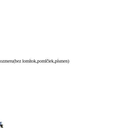
 rozmeru(bez lomítok,pomlčiek,písmen)