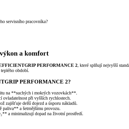
eho servisního pracovníka?
 výkon a komfort
ear EFFICIENTGRIP PERFORMANCE 2
, které splňují nejvyšší sta
m teplého období.
ICIENTGRIP PERFORMANCE 2?
ilitu na **suchých i mokrých vozovkách**.
í ovladatelnost při vyšších rychlostech.
ož zajišťuje delší dojezd a úsporu nákladů.
ě paliva** a šetrnějšímu provozu.
₂** a minimalizují dopad na životní prostředí.