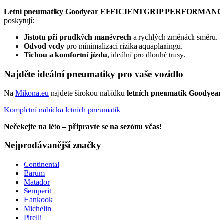
Letní pneumatiky Goodyear EFFICIENTGRIP PERFORMAN
poskytují:
Jistotu při prudkých manévrech
a rychlých změnách směru.
Odvod vody
pro minimalizaci rizika aquaplaningu.
Tichou a komfortní jízdu
, ideální pro dlouhé trasy.
Najděte ideální pneumatiky pro vaše vozidlo
Na
Mikona.eu
najdete širokou nabídku
letních pneumatik Goodyea
Kompletní nabídka letních pneumatik
Nečekejte na léto – připravte se na sezónu včas!
Nejprodávanější značky
Continental
Barum
Matador
Semperit
Hankook
Michelin
Pirelli