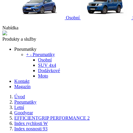
Osobní
Nabídka
Produkty a služby
Pneumatiky
+
-
Pneumatiky
Osobní
SUV 4x4
Dodávkové
Moto
Kontakt
Magazín
Úvod
Pneumatiky
Letní
Goodyear
EFFICIENTGRIP PERFORMANCE 2
Index rychlosti W
Index nosnosti 93