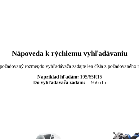
Nápoveda k rýchlemu vyhľadávaniu
 požadovaný rozmer,do vyhľadávača zadajte len čísla z požadovaného
Napríklad hľadám:
195/65R15
Do vyhľadávača zadám:
1956515