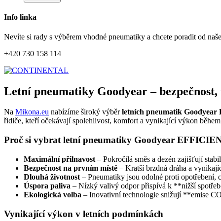
Info linka
Nevíte si rady s výběrem vhodné pneumatiky a chcete poradit od naš
+420 730 158 114
Letní pneumatiky Goodyear – bezpečnost,
Na
Mikona.eu
nabízíme široký výběr
letních pneumatik Goody
řidiče, kteří očekávají spolehlivost, komfort a vynikající výkon běhe
Proč si vybrat letní pneumatiky Goodyear EFF
Maximální přilnavost
– Pokročilá směs a dezén zajišťují stab
Bezpečnost na prvním místě
– Kratší brzdná dráha a vynikajíc
Dlouhá životnost
– Pneumatiky jsou odolné proti opotřebení, c
Úspora paliva
– Nízký valivý odpor přispívá k **nižší spotřeb
Ekologická volba
– Inovativní technologie snižují **emise CO
Vynikající výkon v letních podmínkách