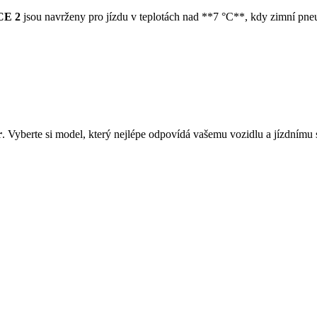
CE 2
jsou navrženy pro jízdu v teplotách nad **7 °C**, kdy zimní pne
r
. Vyberte si model, který nejlépe odpovídá vašemu vozidlu a jízdnímu 