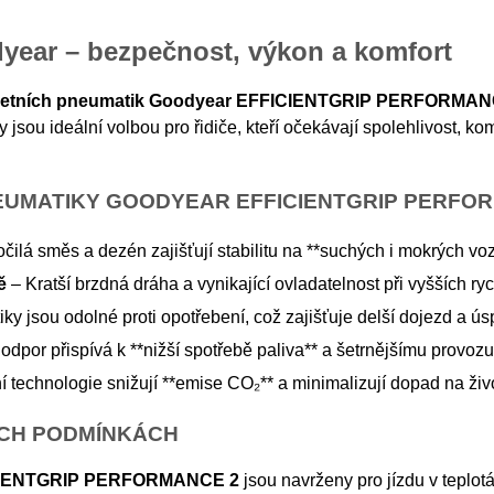
year – bezpečnost, výkon a komfort
letních pneumatik Goodyear EFFICIENTGRIP PERFORMAN
 jsou ideální volbou pro řidiče, kteří očekávají spolehlivost, k
NEUMATIKY GOODYEAR EFFICIENTGRIP PERFO
čilá směs a dezén zajišťují stabilitu na **suchých i mokrých vo
ě
– Kratší brzdná dráha a vynikající ovladatelnost při vyšších ry
y jsou odolné proti opotřebení, což zajišťuje delší dojezd a ú
odpor přispívá k **nižší spotřebě paliva** a šetrnějšímu provozu
ní technologie snižují **emise CO₂** a minimalizují dopad na živo
NÍCH PODMÍNKÁCH
ICIENTGRIP PERFORMANCE 2
jsou navrženy pro jízdu v teplot