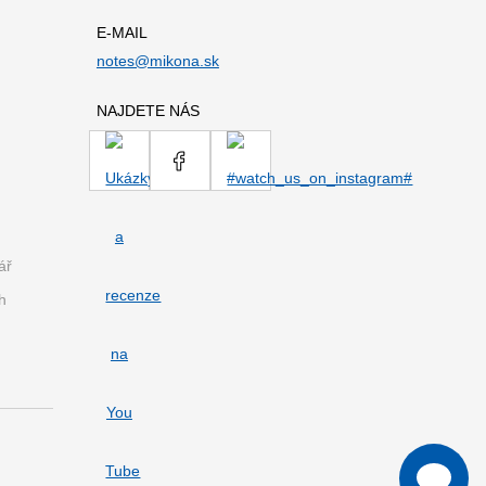
E-MAIL
notes@mikona.sk
NAJDETE NÁS
ář
h