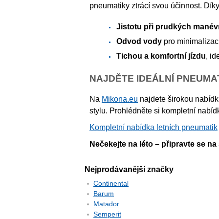
pneumatiky ztrácí svou účinnost. Díky
Jistotu při prudkých manév
Odvod vody
pro minimalizaci
Tichou a komfortní jízdu
, id
NAJDĚTE IDEÁLNÍ PNEUMA
Na
Mikona.eu
najdete širokou nabíd
stylu. Prohlédněte si kompletní nabíd
Kompletní nabídka letních pneumatik
Nečekejte na léto – připravte se n
Nejprodávanější značky
Continental
Barum
Matador
Semperit