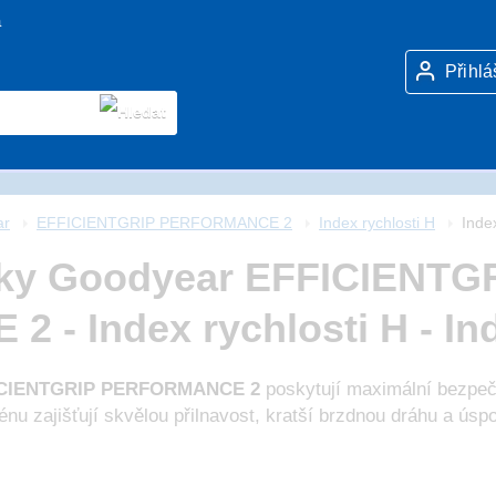
a
Přihlá
ar
EFFICIENTGRIP PERFORMANCE 2
Index rychlosti H
Inde
iky Goodyear EFFICIENTG
- Index rychlosti H - In
ICIENTGRIP PERFORMANCE 2
poskytují maximální bezpeč
nu zajišťují skvělou přilnavost, kratší brzdnou dráhu a úspor