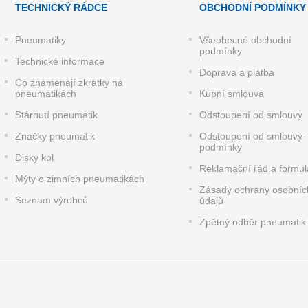
TECHNICKÝ RÁDCE
OBCHODNÍ PODMÍNKY
Pneumatiky
Všeobecné obchodní
podmínky
Technické informace
Doprava a platba
Co znamenají zkratky na
pneumatikách
Kupní smlouva
Stárnutí pneumatik
Odstoupení od smlouvy
Značky pneumatik
Odstoupení od smlouvy-
podmínky
Disky kol
Reklamační řád a formul
Mýty o zimních pneumatikách
Zásady ochrany osobníc
Seznam výrobců
údajů
Zpětný odběr pneumatik