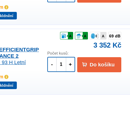
em
kldnění
69 dB
A
A
A
3 352 Kč
 EFFICIENTGRIP
Počet kusů:
ANCE 2
 93 H Letní
-
+
Do košíku
em
kldnění