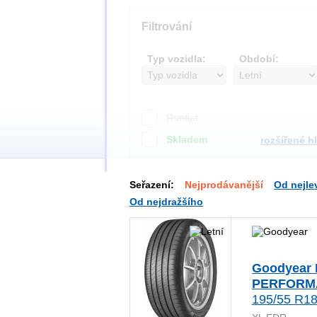
Filtrování
Typ vozidla:
Období:
Runflat
Skladem
rozšířené h
Seřazení:
Nejprodávanější
Od nejle
Od nejdražšího
Goodyear
PERFORM
195/55 R18