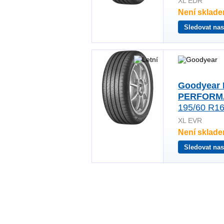
XL EDR
Není sklad
Sledovat nas
Goodyear
PERFORM
195/60 R16
XL EVR
Není sklad
Sledovat nas