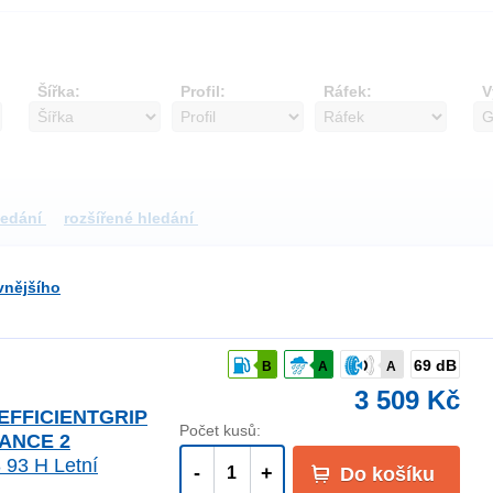
Šířka:
Profil:
Ráfek:
V
ledání
rozšířené hledání
vnějšího
69 dB
B
A
A
3 509 Kč
 EFFICIENTGRIP
Počet kusů:
ANCE 2
 93 H Letní
-
+
Do košíku