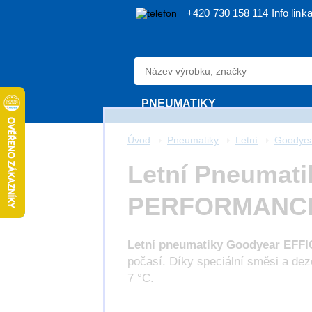
+420 730 158 114
Info link
PNEUMATIKY
Úvod
Pneumatiky
Letní
Goodye
Letní Pneumat
PERFORMANCE 2 
Letní pneumatiky
Goodyear EFF
počasí. Díky speciální směsi a dezé
7 °C.