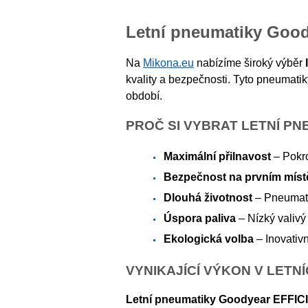
Letní pneumatiky Good
Na
Mikona.eu
nabízíme široký výběr
kvality a bezpečnosti. Tyto pneumatiky
období.
PROČ SI VYBRAT LETNÍ P
Maximální přilnavost
– Pokro
Bezpečnost na prvním míst
Dlouhá životnost
– Pneumatik
Úspora paliva
– Nízký valivý 
Ekologická volba
– Inovativ
VYNIKAJÍCÍ VÝKON V LET
Letní pneumatiky Goodyear EFF