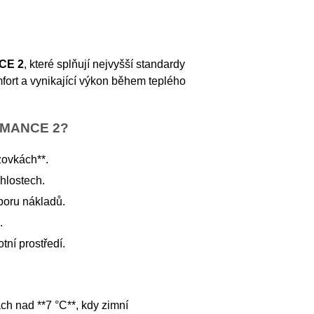
CE 2
, které splňují nejvyšší standardy
omfort a vynikající výkon během teplého
RMANCE 2?
zovkách**.
chlostech.
sporu nákladů.
.
tní prostředí.
ách nad **7 °C**, kdy zimní