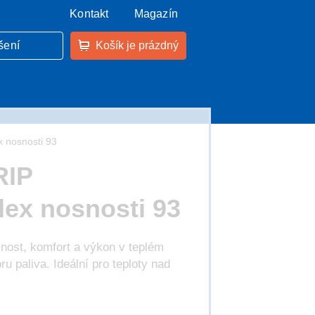
Kontakt
Magazín
šení
Košík je prázdný
x nosnosti 93
RIP
dex nosnosti 93
nost, komfort a výkon v teplém
u paliva. Ideální pro teploty nad