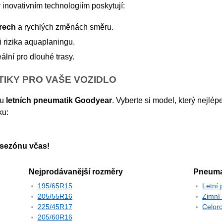
 inovativním technologiím poskytují:
rech
a rychlých změnách směru.
 rizika aquaplaningu.
eální pro dlouhé trasy.
TIKY PRO VAŠE VOZIDLO
ku
letních pneumatik Goodyear
. Vyberte si model, který nejl
ku:
a sezónu včas!
Nejprodávanější rozměry
Pneuma
195/65R15
Letní
205/55R16
Zimní
225/45R17
Celor
205/60R16