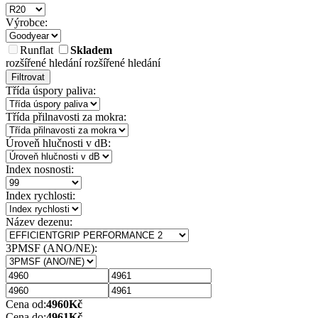
Výrobce:
Runflat
Skladem
rozšířené hledání
rozšířené hledání
Filtrovat
Třída úspory paliva:
Třída přilnavosti za mokra:
Úroveň hlučnosti v dB:
Index nosnosti:
Index rychlosti:
Název dezenu:
3PMSF (ANO/NE):
Cena od:
4960
Kč
Cena do:
4961
Kč