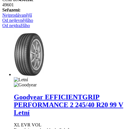
4960
1
Seřazení:
Nejprodávanější
Od nejlevnějšího
Od nejdražšího
Goodyear EFFICIENTGRIP
PERFORMANCE 2
245/40 R20 99 V
Letní
XL EVR VOL