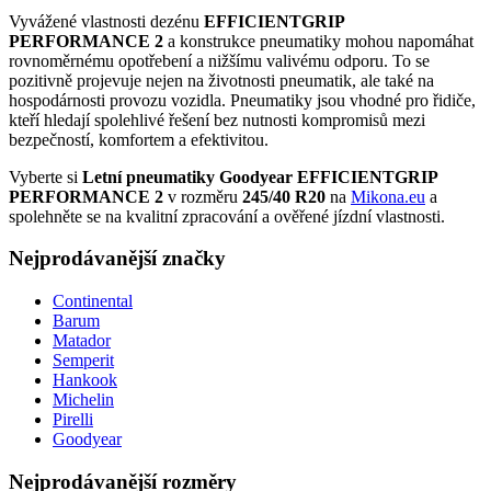
Vyvážené vlastnosti dezénu
EFFICIENTGRIP
PERFORMANCE 2
a konstrukce pneumatiky mohou napomáhat
rovnoměrnému opotřebení a nižšímu valivému odporu. To se
pozitivně projevuje nejen na životnosti pneumatik, ale také na
hospodárnosti provozu vozidla. Pneumatiky jsou vhodné pro řidiče,
kteří hledají spolehlivé řešení bez nutnosti kompromisů mezi
bezpečností, komfortem a efektivitou.
Vyberte si
Letní pneumatiky Goodyear EFFICIENTGRIP
PERFORMANCE 2
v rozměru
245/40 R20
na
Mikona.eu
a
spolehněte se na kvalitní zpracování a ověřené jízdní vlastnosti.
Nejprodávanější značky
Continental
Barum
Matador
Semperit
Hankook
Michelin
Pirelli
Goodyear
Nejprodávanější rozměry