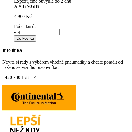
Expedujeme obvykle do 2 dnů
A
A
B
70 dB
4 960 Kč
Počet kusů:
-
+
Do košíku
Info linka
Nevíte si rady s výběrem vhodné pneumatiky a chcete poradit od
našeho servisního pracovníka?
+420 730 158 114