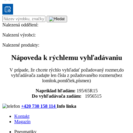
Nalezená oddělení:
Nalezení výrobci:
Nalezené produkty:
Nápoveda k rýchlemu vyhľadávaniu
V prípade, že chcete rýchlo vyhľadať požadovaný rozmer,do
vyhľadávača zadajte len čísla z požadovaného rozmeru(bez
lomítok,pomlčiek,písmen)
Napríklad hľadám:
195/65R15
Do vyhľadávača zadám:
1956515
+420 730 158 114
Info linka
Kontakt
Magazín
Pneumatiky