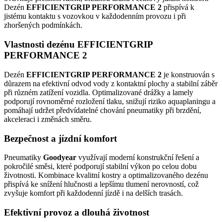
Dezén
EFFICIENTGRIP PERFORMANCE 2
přispívá k
jistému kontaktu s vozovkou v každodenním provozu i při
zhoršených podmínkách.
Vlastnosti dezénu EFFICIENTGRIP
PERFORMANCE 2
Dezén
EFFICIENTGRIP PERFORMANCE 2
je konstruován s
důrazem na efektivní odvod vody z kontaktní plochy a stabilní záběr
při různém zatížení vozidla. Optimalizované drážky a lamely
podporují rovnoměrné rozložení tlaku, snižují riziko aquaplaningu a
pomáhají udržet předvídatelné chování pneumatiky při brzdění,
akceleraci i změnách směru.
Bezpečnost a jízdní komfort
Pneumatiky
Goodyear
využívají moderní konstrukční řešení a
pokročilé směsi, které podporují stabilní výkon po celou dobu
životnosti. Kombinace kvalitní kostry a optimalizovaného dezénu
přispívá ke snížení hlučnosti a lepšímu tlumení nerovností, což
zvyšuje komfort při každodenní jízdě i na delších trasách.
Efektivní provoz a dlouhá životnost