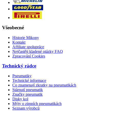
Všeobecné
Historie Mikony
Kontakt
Affiliate spolupráce
Nejčastěji kladené otázky FAQ
Zpracování Cookies
Technický rádce
Pneumatiky
Technické informace
Co znamenají zkratky na pneumatikách
Stárnutí pneumatik
Značky pneumatik
Disky kol
Mýty o zimních pneumatikách
Seznam výrobců