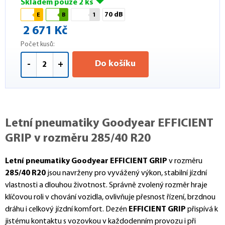
Skladem pouze 2 ks
70 dB
E
B
1
2 671 Kč
Počet kusů:
Do košíku
-
+
Letní pneumatiky Goodyear EFFICIENT
GRIP v rozměru 285/40 R20
Letní pneumatiky Goodyear EFFICIENT GRIP
v rozměru
285/40 R20
jsou navrženy pro vyvážený výkon, stabilní jízdní
vlastnosti a dlouhou životnost. Správně zvolený rozměr hraje
klíčovou roli v chování vozidla, ovlivňuje přesnost řízení, brzdnou
dráhu i celkový jízdní komfort. Dezén
EFFICIENT GRIP
přispívá k
jistému kontaktu s vozovkou v každodenním provozu i při