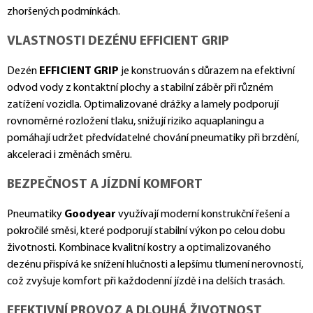
zhoršených podmínkách.
VLASTNOSTI DEZÉNU EFFICIENT GRIP
Dezén
EFFICIENT GRIP
je konstruován s důrazem na efektivní
odvod vody z kontaktní plochy a stabilní záběr při různém
zatížení vozidla. Optimalizované drážky a lamely podporují
rovnoměrné rozložení tlaku, snižují riziko aquaplaningu a
pomáhají udržet předvídatelné chování pneumatiky při brzdění,
akceleraci i změnách směru.
BEZPEČNOST A JÍZDNÍ KOMFORT
Pneumatiky
Goodyear
využívají moderní konstrukční řešení a
pokročilé směsi, které podporují stabilní výkon po celou dobu
životnosti. Kombinace kvalitní kostry a optimalizovaného
dezénu přispívá ke snížení hlučnosti a lepšímu tlumení nerovností,
což zvyšuje komfort při každodenní jízdě i na delších trasách.
EFEKTIVNÍ PROVOZ A DLOUHÁ ŽIVOTNOST