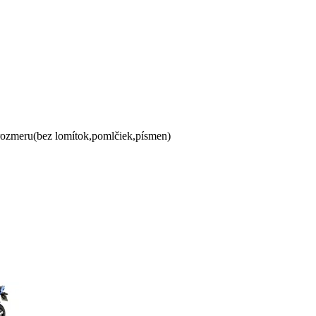
 rozmeru(bez lomítok,pomlčiek,písmen)