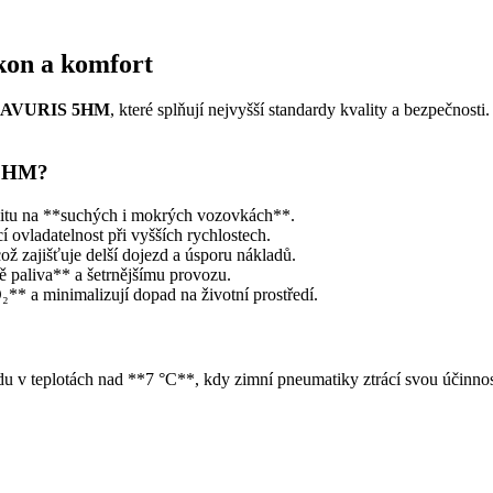
kon a komfort
BRAVURIS 5HM
, které splňují nejvyšší standardy kvality a bezpečnosti
 5HM?
ilitu na **suchých i mokrých vozovkách**.
í ovladatelnost při vyšších rychlostech.
ož zajišťuje delší dojezd a úsporu nákladů.
ě paliva** a šetrnějšímu provozu.
₂** a minimalizují dopad na životní prostředí.
du v teplotách nad **7 °C**, kdy zimní pneumatiky ztrácí svou účinnos