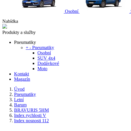
Osobní
Nabídka
Produkty a služby
Pneumatiky
+
-
Pneumatiky
Osobní
SUV 4x4
Dodávkové
Moto
Kontakt
Magazín
Úvod
Pneumatiky
Letní
Barum
BRAVURIS 5HM
Index rychlosti V
Index nosnosti 112