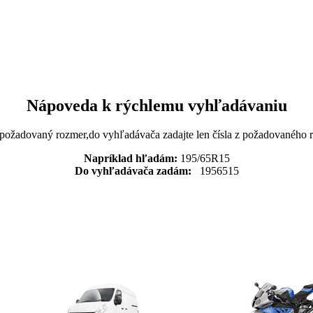
Nápoveda k rýchlemu vyhľadávaniu
 požadovaný rozmer,do vyhľadávača zadajte len čísla z požadovaného
Napríklad hľadám:
195/65R15
Do vyhľadávača zadám:
1956515