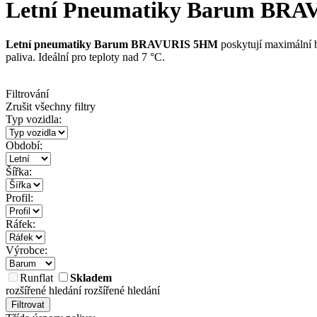
Letní Pneumatiky Barum BRAVUR
Letní pneumatiky
Barum BRAVURIS 5HM
poskytují maximální b
paliva. Ideální pro teploty nad 7 °C.
Filtrování
Zrušit všechny filtry
Typ vozidla:
Období:
Šířka:
Profil:
Ráfek:
Výrobce:
Runflat
Skladem
rozšířené hledání
rozšířené hledání
Filtrovat