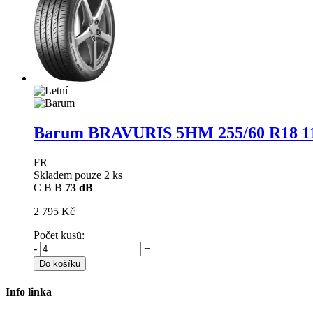
Barum BRAVURIS 5HM
255/60 R18 1
FR
Skladem pouze 2 ks
C
B
B
73 dB
2 795 Kč
Počet kusů:
-
+
Do košíku
Info linka