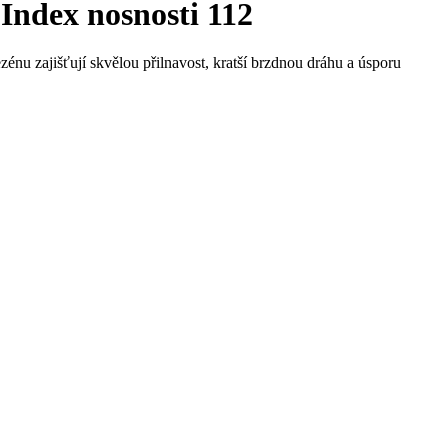
ndex nosnosti 112
énu zajišťují skvělou přilnavost, kratší brzdnou dráhu a úsporu