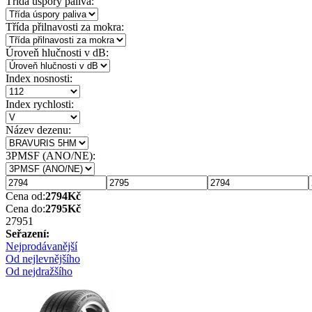
Třída úspory paliva:
Třída přilnavosti za mokra:
Úroveň hlučnosti v dB:
Index nosnosti:
Index rychlosti:
Název dezenu:
3PMSF (ANO/NE):
Cena od:
2794
Kč
Cena do:
2795
Kč
2795
1
Seřazení:
Nejprodávanější
Od nejlevnějšího
Od nejdražšího