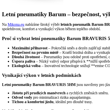
Letní pneumatiky Barum – bezpečnost, vý
Na
Mikona.eu
nabízíme široký výběr
letních pneumatik Barum 
spolehlivost, komfort a vynikající výkon během teplého období.
Proč si vybrat letní pneumatiky Barum BRAVURIS
Maximální přilnavost
– Pokročilá směs a dezén zajišťují stab
Bezpečnost na prvním místě
– Kratší brzdná dráha a vynikajíc
Dlouhá životnost
– Pneumatiky jsou odolné proti opotřebení, c
Úspora paliva
– Nízký valivý odpor přispívá k **nižší spotřeb
Ekologická volba
– Inovativní technologie snižují **emise CO
Vynikající výkon v letních podmínkách
Letní pneumatiky Barum BRAVURIS 5HM
jsou navrženy pro jíz
Jistotu při prudkých manévrech
a rychlých změnách směru.
Odvod vody
pro minimalizaci rizika aquaplaningu.
Tichou a komfortní jízdu
, ideální pro dlouhé trasy.