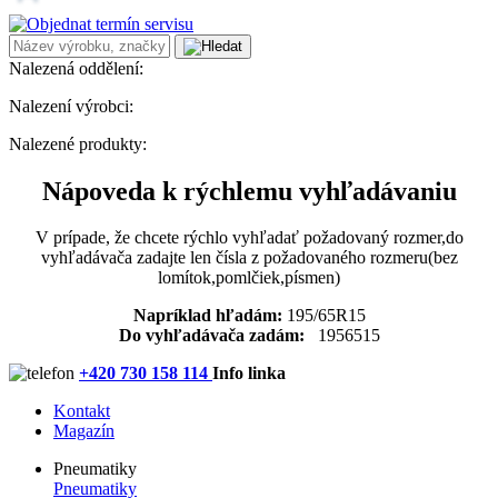
Nalezená oddělení:
Nalezení výrobci:
Nalezené produkty:
Nápoveda k rýchlemu vyhľadávaniu
V prípade, že chcete rýchlo vyhľadať požadovaný rozmer,do
vyhľadávača zadajte len čísla z požadovaného rozmeru(bez
lomítok,pomlčiek,písmen)
Napríklad hľadám:
195/65R15
Do vyhľadávača zadám:
1956515
+420 730 158 114
Info linka
Kontakt
Magazín
Pneumatiky
Pneumatiky