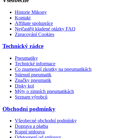
Všeobecné
Historie Mikony
Kontakt
Affiliate spolupráce
Nejčastěji kladené otázky FAQ
Zpracování Cookies
Technický rádce
Pneumatiky
Technické informace
Co znamenají zkratky na pneumatikách
Stárnutí pneumatik
Značky pneumatik
Disky kol
Mýty o zimních pneumatikách
Seznam výrobců
Obchodní podmínky
Všeobecné obchodní podmínky
Doprava a platba
Kupní smlouva
Odstoupení od smlouvy