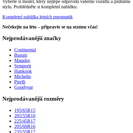
Vyberte si model, který nejlépe odpovídá vašemu vozidlu a jízdnímu
stylu. Prohlédněte si kompletní nabídku:
Kompletní nabídka letních pneumatik
Nečekejte na léto – připravte se na sezónu včas!
Nejprodávanější značky
Continental
Barum
Matador
Semperit
Hankook
Michelin
Pirelli
Goodyear
Nejprodávanější rozměry
195/65R15
205/55R16
225/45R17
205/60R16
235/55R17