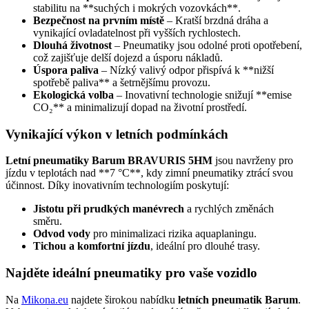
stabilitu na **suchých i mokrých vozovkách**.
Bezpečnost na prvním místě
– Kratší brzdná dráha a
vynikající ovladatelnost při vyšších rychlostech.
Dlouhá životnost
– Pneumatiky jsou odolné proti opotřebení,
což zajišťuje delší dojezd a úsporu nákladů.
Úspora paliva
– Nízký valivý odpor přispívá k **nižší
spotřebě paliva** a šetrnějšímu provozu.
Ekologická volba
– Inovativní technologie snižují **emise
CO₂** a minimalizují dopad na životní prostředí.
Vynikající výkon v letních podmínkách
Letní pneumatiky Barum BRAVURIS 5HM
jsou navrženy pro
jízdu v teplotách nad **7 °C**, kdy zimní pneumatiky ztrácí svou
účinnost. Díky inovativním technologiím poskytují:
Jistotu při prudkých manévrech
a rychlých změnách
směru.
Odvod vody
pro minimalizaci rizika aquaplaningu.
Tichou a komfortní jízdu
, ideální pro dlouhé trasy.
Najděte ideální pneumatiky pro vaše vozidlo
Na
Mikona.eu
najdete širokou nabídku
letních pneumatik Barum
.