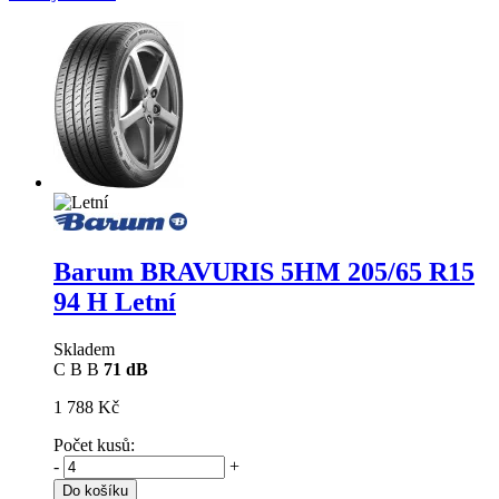
Barum BRAVURIS 5HM
205/65 R15
94 H Letní
Skladem
C
B
B
71 dB
1 788 Kč
Počet kusů:
-
+
Do košíku