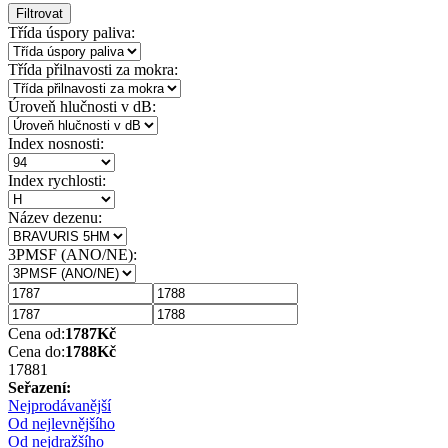
Filtrovat
Třída úspory paliva:
Třída přilnavosti za mokra:
Úroveň hlučnosti v dB:
Index nosnosti:
Index rychlosti:
Název dezenu:
3PMSF (ANO/NE):
Cena od:
1787
Kč
Cena do:
1788
Kč
1788
1
Seřazení:
Nejprodávanější
Od nejlevnějšího
Od nejdražšího