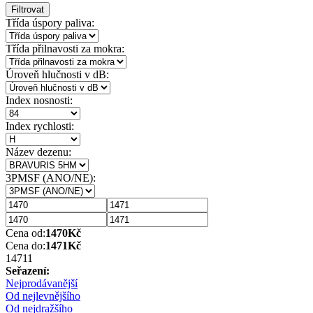
Filtrovat
Třída úspory paliva:
Třída přilnavosti za mokra:
Úroveň hlučnosti v dB:
Index nosnosti:
Index rychlosti:
Název dezenu:
3PMSF (ANO/NE):
Cena od:
1470
Kč
Cena do:
1471
Kč
1471
1
Seřazení:
Nejprodávanější
Od nejlevnějšího
Od nejdražšího