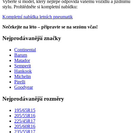
Vyberte si model, který nejlépe odpovídá vašemu vozidlu a jízdnímu
stylu. Prohlédněte si kompletní nabídku:
Kompletní nabídka letních pneumatik
Nečekejte na léto – připravte se na sezónu včas!
Nejprodávanější značky
Continental
Barum
Matador
Semperit
Hankook
Michelin
Pirelli
Goodyear
Nejprodávanější rozměry
195/65R15
205/55R16
225/45R17
205/60R16
235/55R17