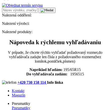
Nalezená oddělení:
Nalezení výrobci:
Nalezené produkty:
Nápoveda k rýchlemu vyhľadávaniu
V prípade, že chcete rýchlo vyhľadať požadovaný rozmer,do
vyhľadávača zadajte len čísla z požadovaného rozmeru(bez
lomítok,pomlčiek,písmen)
Napríklad hľadám:
195/65R15
Do vyhľadávača zadám:
1956515
+420 730 158 114
Info linka
Kontakt
Magazín
Pneumatiky
Pneumatiky