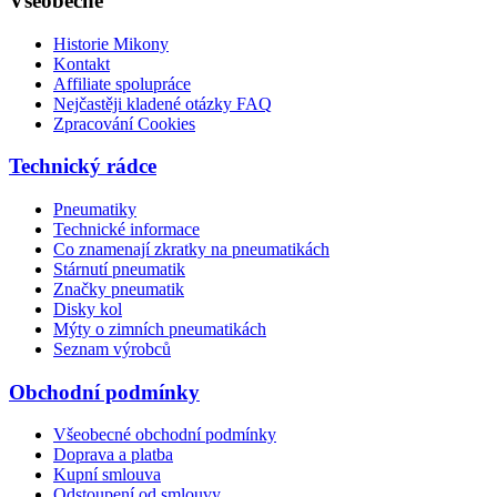
Všeobecné
Historie Mikony
Kontakt
Affiliate spolupráce
Nejčastěji kladené otázky FAQ
Zpracování Cookies
Technický rádce
Pneumatiky
Technické informace
Co znamenají zkratky na pneumatikách
Stárnutí pneumatik
Značky pneumatik
Disky kol
Mýty o zimních pneumatikách
Seznam výrobců
Obchodní podmínky
Všeobecné obchodní podmínky
Doprava a platba
Kupní smlouva
Odstoupení od smlouvy