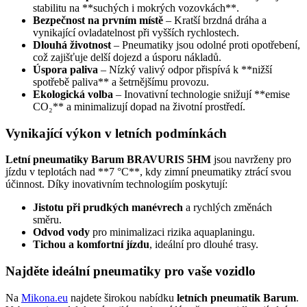
stabilitu na **suchých i mokrých vozovkách**.
Bezpečnost na prvním místě
– Kratší brzdná dráha a
vynikající ovladatelnost při vyšších rychlostech.
Dlouhá životnost
– Pneumatiky jsou odolné proti opotřebení,
což zajišťuje delší dojezd a úsporu nákladů.
Úspora paliva
– Nízký valivý odpor přispívá k **nižší
spotřebě paliva** a šetrnějšímu provozu.
Ekologická volba
– Inovativní technologie snižují **emise
CO₂** a minimalizují dopad na životní prostředí.
Vynikající výkon v letních podmínkách
Letní pneumatiky Barum BRAVURIS 5HM
jsou navrženy pro
jízdu v teplotách nad **7 °C**, kdy zimní pneumatiky ztrácí svou
účinnost. Díky inovativním technologiím poskytují:
Jistotu při prudkých manévrech
a rychlých změnách
směru.
Odvod vody
pro minimalizaci rizika aquaplaningu.
Tichou a komfortní jízdu
, ideální pro dlouhé trasy.
Najděte ideální pneumatiky pro vaše vozidlo
Na
Mikona.eu
najdete širokou nabídku
letních pneumatik Barum
.