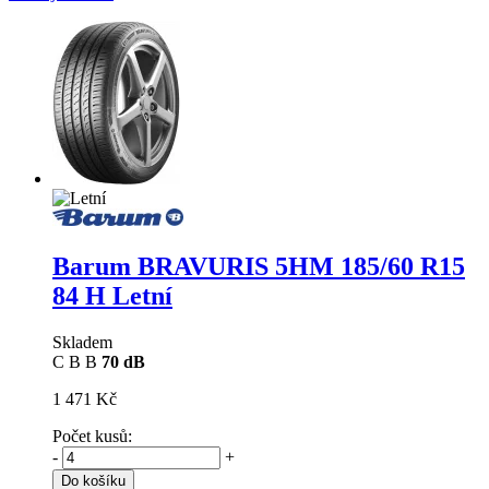
Barum BRAVURIS 5HM
185/60 R15
84 H Letní
Skladem
C
B
B
70 dB
1 471 Kč
Počet kusů:
-
+
Do košíku