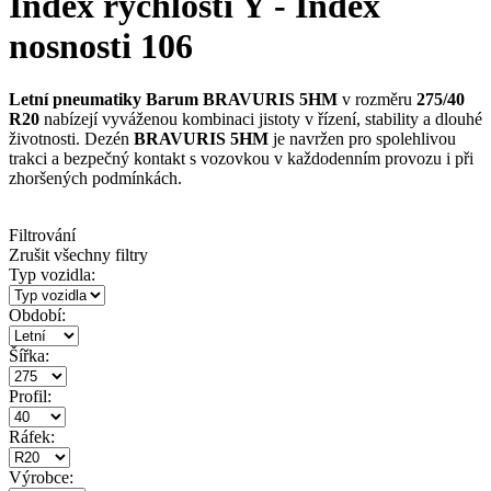
Index rychlosti Y - Index
nosnosti 106
Letní pneumatiky Barum BRAVURIS 5HM
v rozměru
275/40
R20
nabízejí vyváženou kombinaci jistoty v řízení, stability a dlouhé
životnosti. Dezén
BRAVURIS 5HM
je navržen pro spolehlivou
trakci a bezpečný kontakt s vozovkou v každodenním provozu i při
zhoršených podmínkách.
Filtrování
Zrušit všechny filtry
Typ vozidla:
Období:
Šířka:
Profil:
Ráfek:
Výrobce: