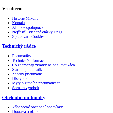
Všeobecné
Historie Mikony
Kontakt
Affiliate spolupráce
Nejčastěji kladené otázky FAQ
Zpracování Cookies
Technický rádce
Pneumatiky
Technické informace
Co znamenají zkratky na pneumatikách
Stárnutí pneumatik
Značky pneumatik
Disky kol
Mýty o zimních pneumatikách
Seznam výrobců
Obchodní podmínky
Všeobecné obchodní podmínky
Doprava a platba