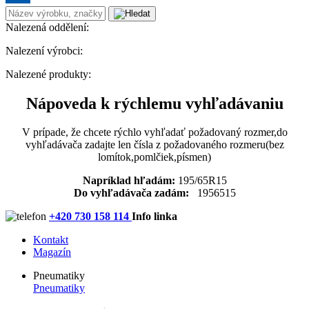
Nalezená oddělení:
Nalezení výrobci:
Nalezené produkty:
Nápoveda k rýchlemu vyhľadávaniu
V prípade, že chcete rýchlo vyhľadať požadovaný rozmer,do
vyhľadávača zadajte len čísla z požadovaného rozmeru(bez
lomítok,pomlčiek,písmen)
Napríklad hľadám:
195/65R15
Do vyhľadávača zadám:
1956515
+420 730 158 114
Info linka
Kontakt
Magazín
Pneumatiky
Pneumatiky