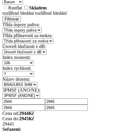
Runflat
Skladem
rozšířené hledání
rozšířené hledání
Filtrovat
Třída úspory paliva:
Třída přilnavosti za mokra:
Úroveň hlučnosti v dB:
Index nosnosti:
Index rychlosti:
Název dezenu:
3PMSF (ANO/NE):
Cena od:
2944
Kč
Cena do:
2945
Kč
2944
1
Seřazení: