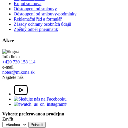
Kupní smlouva
Odstoupení od smlouvy
Odstoupení od smlouvy-podmínky
Reklamační řád a formulář
Zásady ochrany osobních údajů
Zpětný odběr pneumatik
Akce
Info linka
+420 730 158 114
e-mail
notes@mikona.sk
Najdete nás
Vyberte preferovanou prodejnu
Zavřít