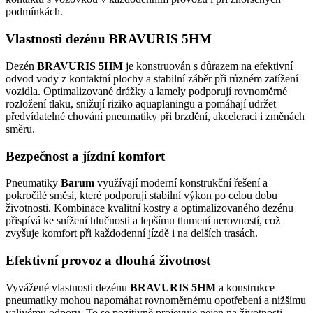
podmínkách.
Vlastnosti dezénu BRAVURIS 5HM
Dezén
BRAVURIS 5HM
je konstruován s důrazem na efektivní
odvod vody z kontaktní plochy a stabilní záběr při různém zatížení
vozidla. Optimalizované drážky a lamely podporují rovnoměrné
rozložení tlaku, snižují riziko aquaplaningu a pomáhají udržet
předvídatelné chování pneumatiky při brzdění, akceleraci i změnách
směru.
Bezpečnost a jízdní komfort
Pneumatiky
Barum
využívají moderní konstrukční řešení a
pokročilé směsi, které podporují stabilní výkon po celou dobu
životnosti. Kombinace kvalitní kostry a optimalizovaného dezénu
přispívá ke snížení hlučnosti a lepšímu tlumení nerovností, což
zvyšuje komfort při každodenní jízdě i na delších trasách.
Efektivní provoz a dlouhá životnost
Vyvážené vlastnosti dezénu
BRAVURIS 5HM
a konstrukce
pneumatiky mohou napomáhat rovnoměrnému opotřebení a nižšímu
valivému odporu. To se pozitivně projevuje nejen na životnosti