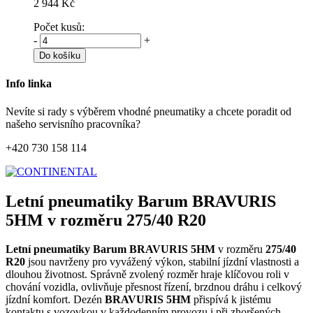
2 944 Kč
Počet kusů:
-
+
Do košíku
Info linka
Nevíte si rady s výběrem vhodné pneumatiky a chcete poradit od
našeho servisního pracovníka?
+420 730 158 114
Letní pneumatiky Barum BRAVURIS
5HM v rozměru 275/40 R20
Letní pneumatiky Barum BRAVURIS 5HM
v rozměru
275/40
R20
jsou navrženy pro vyvážený výkon, stabilní jízdní vlastnosti a
dlouhou životnost. Správně zvolený rozměr hraje klíčovou roli v
chování vozidla, ovlivňuje přesnost řízení, brzdnou dráhu i celkový
jízdní komfort. Dezén
BRAVURIS 5HM
přispívá k jistému
kontaktu s vozovkou v každodenním provozu i při zhoršených