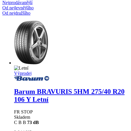
Nejprodávanější
Od nejlevnějšího
Od nejdražšího
Výprodej
Barum BRAVURIS 5HM
275/40 R20
106 Y Letní
FR STOP
Skladem
C
B
B
73 dB