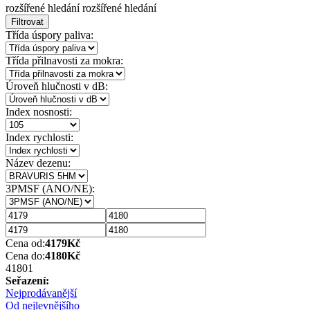
rozšířené hledání
rozšířené hledání
Filtrovat
Třída úspory paliva:
Třída přilnavosti za mokra:
Úroveň hlučnosti v dB:
Index nosnosti:
Index rychlosti:
Název dezenu:
3PMSF (ANO/NE):
Cena od:
4179
Kč
Cena do:
4180
Kč
4180
1
Seřazení:
Nejprodávanější
Od nejlevnějšího