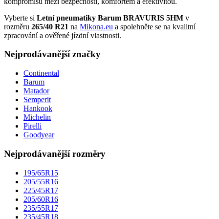
kompromisů mezi bezpečností, komfortem a efektivitou.
Vyberte si
Letní pneumatiky Barum BRAVURIS 5HM
v
rozměru
265/40 R21
na
Mikona.eu
a spolehněte se na kvalitní
zpracování a ověřené jízdní vlastnosti.
Nejprodávanější značky
Continental
Barum
Matador
Semperit
Hankook
Michelin
Pirelli
Goodyear
Nejprodávanější rozměry
195/65R15
205/55R16
225/45R17
205/60R16
235/55R17
235/45R18