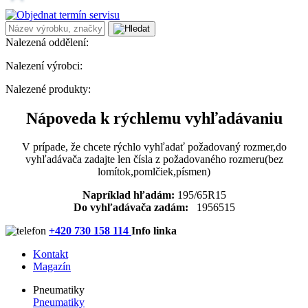
Nalezená oddělení:
Nalezení výrobci:
Nalezené produkty:
Nápoveda k rýchlemu vyhľadávaniu
V prípade, že chcete rýchlo vyhľadať požadovaný rozmer,do
vyhľadávača zadajte len čísla z požadovaného rozmeru(bez
lomítok,pomlčiek,písmen)
Napríklad hľadám:
195/65R15
Do vyhľadávača zadám:
1956515
+420 730 158 114
Info linka
Kontakt
Magazín
Pneumatiky
Pneumatiky