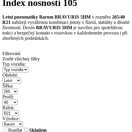
Index nosnosti 105
Letní pneumatiky Barum BRAVURIS 5HM
v rozměru
265/40
R21
nabízejí vyváženou kombinaci jistoty v řízení, stability a dlouhé
životnosti. Dezén
BRAVURIS 5HM
je navržen pro spolehlivou
trakci a bezpečný kontakt s vozovkou v každodenním provozu i při
zhoršených podmínkách.
Filtrování
Zrušit všechny filtry
Typ vozidla:
Období:
Šířka:
Profil:
Ráfek:
Výrobce:
Runflat
Skladem