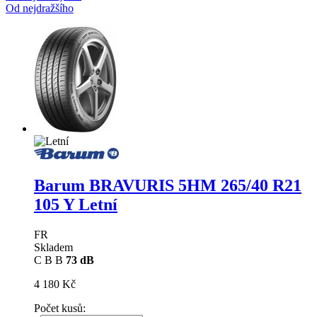
Od nejdražšího
Barum BRAVURIS 5HM
265/40 R21
105 Y Letní
FR
Skladem
C
B
B
73 dB
4 180 Kč
Počet kusů: