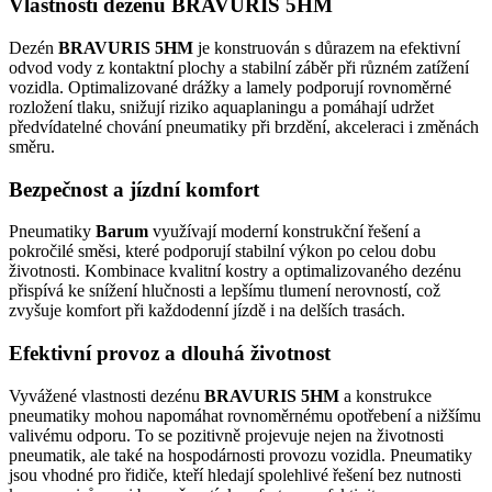
Vlastnosti dezénu BRAVURIS 5HM
Dezén
BRAVURIS 5HM
je konstruován s důrazem na efektivní
odvod vody z kontaktní plochy a stabilní záběr při různém zatížení
vozidla. Optimalizované drážky a lamely podporují rovnoměrné
rozložení tlaku, snižují riziko aquaplaningu a pomáhají udržet
předvídatelné chování pneumatiky při brzdění, akceleraci i změnách
směru.
Bezpečnost a jízdní komfort
Pneumatiky
Barum
využívají moderní konstrukční řešení a
pokročilé směsi, které podporují stabilní výkon po celou dobu
životnosti. Kombinace kvalitní kostry a optimalizovaného dezénu
přispívá ke snížení hlučnosti a lepšímu tlumení nerovností, což
zvyšuje komfort při každodenní jízdě i na delších trasách.
Efektivní provoz a dlouhá životnost
Vyvážené vlastnosti dezénu
BRAVURIS 5HM
a konstrukce
pneumatiky mohou napomáhat rovnoměrnému opotřebení a nižšímu
valivému odporu. To se pozitivně projevuje nejen na životnosti
pneumatik, ale také na hospodárnosti provozu vozidla. Pneumatiky
jsou vhodné pro řidiče, kteří hledají spolehlivé řešení bez nutnosti