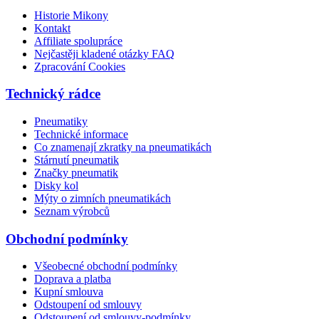
Historie Mikony
Kontakt
Affiliate spolupráce
Nejčastěji kladené otázky FAQ
Zpracování Cookies
Technický rádce
Pneumatiky
Technické informace
Co znamenají zkratky na pneumatikách
Stárnutí pneumatik
Značky pneumatik
Disky kol
Mýty o zimních pneumatikách
Seznam výrobců
Obchodní podmínky
Všeobecné obchodní podmínky
Doprava a platba
Kupní smlouva
Odstoupení od smlouvy
Odstoupení od smlouvy-podmínky