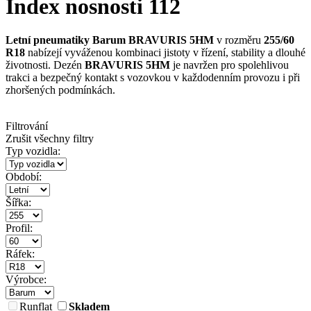
Index nosnosti 112
Letní pneumatiky Barum BRAVURIS 5HM
v rozměru
255/60
R18
nabízejí vyváženou kombinaci jistoty v řízení, stability a dlouhé
životnosti. Dezén
BRAVURIS 5HM
je navržen pro spolehlivou
trakci a bezpečný kontakt s vozovkou v každodenním provozu i při
zhoršených podmínkách.
Filtrování
Zrušit všechny filtry
Typ vozidla:
Období:
Šířka:
Profil:
Ráfek:
Výrobce:
Runflat
Skladem