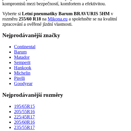
kompromisů mezi bezpečností, komfortem a efektivitou.
Vyberte si
Letní pneumatiky Barum BRAVURIS 5HM
v
rozměru
255/60 R18
na
Mikona.eu
a spolehněte se na kvalitní
zpracování a ověřené jízdní vlastnosti.
Nejprodávanější značky
Continental
Barum
Matador
Semperit
Hankook
Michelin
Pirelli
Goodyear
Nejprodávanější rozměry
195/65R15
205/55R16
225/45R17
205/60R16
235/55R17