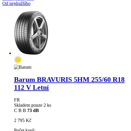
Od nejdražšího
Barum BRAVURIS 5HM
255/60 R18
112 V Letní
FR
Skladem pouze 2 ks
C
B
B
73 dB
2 795 Kč
Počet kusů: