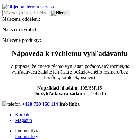
Nalezená oddělení:
Nalezení výrobci:
Nalezené produkty:
Nápoveda k rýchlemu vyhľadávaniu
V prípade, že chcete rýchlo vyhľadať požadovaný rozmer,do
vyhľadávača zadajte len čísla z požadovaného rozmeru(bez
lomítok,pomlčiek,písmen)
Napríklad hľadám:
195/65R15
Do vyhľadávača zadám:
1956515
+420 730 158 114
Info linka
Kontakt
Magazín
Pneumatiky
Pneumatiky