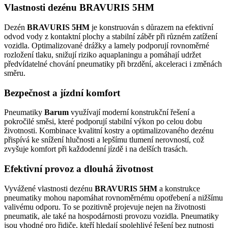
Vlastnosti dezénu BRAVURIS 5HM
Dezén
BRAVURIS 5HM
je konstruován s důrazem na efektivní
odvod vody z kontaktní plochy a stabilní záběr při různém zatížení
vozidla. Optimalizované drážky a lamely podporují rovnoměrné
rozložení tlaku, snižují riziko aquaplaningu a pomáhají udržet
předvídatelné chování pneumatiky při brzdění, akceleraci i změnách
směru.
Bezpečnost a jízdní komfort
Pneumatiky
Barum
využívají moderní konstrukční řešení a
pokročilé směsi, které podporují stabilní výkon po celou dobu
životnosti. Kombinace kvalitní kostry a optimalizovaného dezénu
přispívá ke snížení hlučnosti a lepšímu tlumení nerovností, což
zvyšuje komfort při každodenní jízdě i na delších trasách.
Efektivní provoz a dlouhá životnost
Vyvážené vlastnosti dezénu
BRAVURIS 5HM
a konstrukce
pneumatiky mohou napomáhat rovnoměrnému opotřebení a nižšímu
valivému odporu. To se pozitivně projevuje nejen na životnosti
pneumatik, ale také na hospodárnosti provozu vozidla. Pneumatiky
jsou vhodné pro řidiče, kteří hledají spolehlivé řešení bez nutnosti