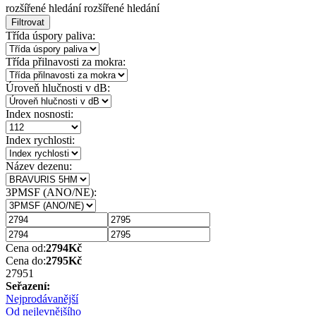
rozšířené hledání
rozšířené hledání
Filtrovat
Třída úspory paliva:
Třída přilnavosti za mokra:
Úroveň hlučnosti v dB:
Index nosnosti:
Index rychlosti:
Název dezenu:
3PMSF (ANO/NE):
Cena od:
2794
Kč
Cena do:
2795
Kč
2795
1
Seřazení:
Nejprodávanější
Od nejlevnějšího