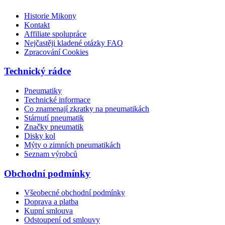
Historie Mikony
Kontakt
Affiliate spolupráce
Nejčastěji kladené otázky FAQ
Zpracování Cookies
Technický rádce
Pneumatiky
Technické informace
Co znamenají zkratky na pneumatikách
Stárnutí pneumatik
Značky pneumatik
Disky kol
Mýty o zimních pneumatikách
Seznam výrobců
Obchodní podmínky
Všeobecné obchodní podmínky
Doprava a platba
Kupní smlouva
Odstoupení od smlouvy