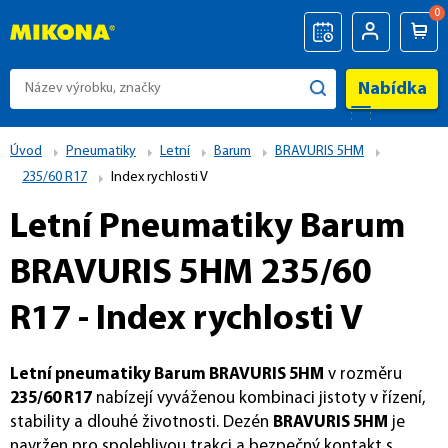
0
Nabídka
Úvod
Pneumatiky
Letní
Barum
BRAVURIS 5HM
235/60 R17
Index rychlosti V
Letní Pneumatiky Barum
BRAVURIS 5HM 235/60
R17 - Index rychlosti V
Letní pneumatiky Barum BRAVURIS 5HM
v rozměru
235/60 R17
nabízejí vyváženou kombinaci jistoty v řízení,
stability a dlouhé životnosti. Dezén
BRAVURIS 5HM
je
navržen pro spolehlivou trakci a bezpečný kontakt s