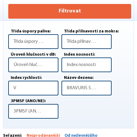
Filtrovat
Třída úspory paliva:
Třída přilnavosti za mokra:
Třída úspory paliva
Třída přilnavosti za mokra
Úroveň hlučnosti v dB:
Index nosnosti:
Úroveň hlučnosti v dB
Index nosnosti
Index rychlosti:
Název dezenu:
V
BRAVURIS 5HM
3PMSF (ANO/NE):
3PMSF (ANO/NE)
Seřazení:
Nejprodávanější
Od nejlevnějšího