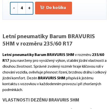
Do košíku
-
+
Letní pneumatiky Barum BRAVURIS
5HM v rozměru 235/60 R17
Letní pneumatiky Barum BRAVURIS 5HM
v rozměru
235/60
R17
jsou navrženy pro vyvážený výkon, stabilní jízdní vlastnosti a
dlouhou životnost. Správně zvolený rozměr hraje klíčovou roli v
chování vozidla, ovlivňuje přesnost řízení, brzdnou dráhu i celkový
jízdní komfort. Dezén
BRAVURIS 5HM
přispívá k jistému
kontaktu s vozovkou v každodenním provozu i při zhoršených
podmínkách.
VLASTNOSTI DEZÉNU BRAVURIS 5HM