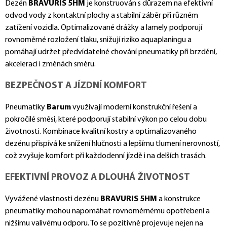
Dezén
BRAVURIS 5HM
je konstruován s důrazem na efektivní
odvod vody z kontaktní plochy a stabilní záběr při různém
zatížení vozidla. Optimalizované drážky a lamely podporují
rovnoměrné rozložení tlaku, snižují riziko aquaplaningu a
pomáhají udržet předvídatelné chování pneumatiky při brzdění,
akceleraci i změnách směru.
BEZPEČNOST A JÍZDNÍ KOMFORT
Pneumatiky
Barum
využívají moderní konstrukční řešení a
pokročilé směsi, které podporují stabilní výkon po celou dobu
životnosti. Kombinace kvalitní kostry a optimalizovaného
dezénu přispívá ke snížení hlučnosti a lepšímu tlumení nerovností,
což zvyšuje komfort při každodenní jízdě i na delších trasách.
EFEKTIVNÍ PROVOZ A DLOUHÁ ŽIVOTNOST
Vyvážené vlastnosti dezénu
BRAVURIS 5HM
a konstrukce
pneumatiky mohou napomáhat rovnoměrnému opotřebení a
nižšímu valivému odporu. To se pozitivně projevuje nejen na