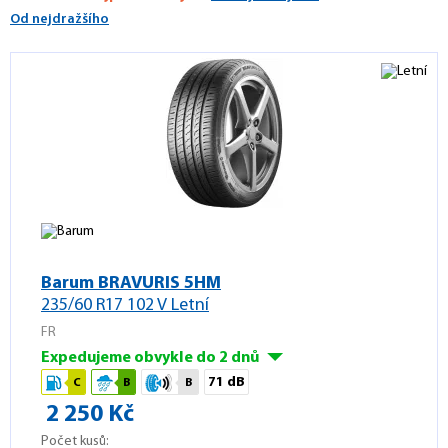
Od nejdražšího
Barum BRAVURIS 5HM
235/60 R17 102 V Letní
FR
Expedujeme obvykle do 2 dnů
71 dB
C
B
B
2 250 Kč
Počet kusů: