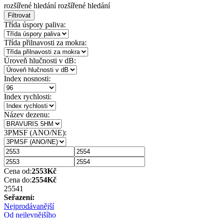
rozšířené hledání
rozšířené hledání
Filtrovat
Třída úspory paliva:
Třída přilnavosti za mokra:
Úroveň hlučnosti v dB:
Index nosnosti:
Index rychlosti:
Název dezenu:
3PMSF (ANO/NE):
Cena od:
2553
Kč
Cena do:
2554
Kč
2554
1
Seřazení:
Nejprodávanější
Od nejlevnějšího