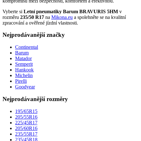
kompromisů mezi bezpečností, komfortem a efektivitou.
Vyberte si
Letní pneumatiky Barum BRAVURIS 5HM
v
rozměru
235/50 R17
na
Mikona.eu
a spolehněte se na kvalitní
zpracování a ověřené jízdní vlastnosti.
Nejprodávanější značky
Continental
Barum
Matador
Semperit
Hankook
Michelin
Pirelli
Goodyear
Nejprodávanější rozměry
195/65R15
205/55R16
225/45R17
205/60R16
235/55R17
235/45R18