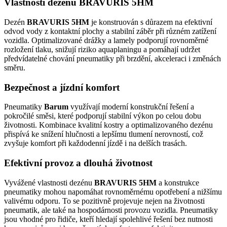
Vlastnosti dezénu BRAVURIS 5HM
Dezén
BRAVURIS 5HM
je konstruován s důrazem na efektivní
odvod vody z kontaktní plochy a stabilní záběr při různém zatížení
vozidla. Optimalizované drážky a lamely podporují rovnoměrné
rozložení tlaku, snižují riziko aquaplaningu a pomáhají udržet
předvídatelné chování pneumatiky při brzdění, akceleraci i změnách
směru.
Bezpečnost a jízdní komfort
Pneumatiky
Barum
využívají moderní konstrukční řešení a
pokročilé směsi, které podporují stabilní výkon po celou dobu
životnosti. Kombinace kvalitní kostry a optimalizovaného dezénu
přispívá ke snížení hlučnosti a lepšímu tlumení nerovností, což
zvyšuje komfort při každodenní jízdě i na delších trasách.
Efektivní provoz a dlouhá životnost
Vyvážené vlastnosti dezénu
BRAVURIS 5HM
a konstrukce
pneumatiky mohou napomáhat rovnoměrnému opotřebení a nižšímu
valivému odporu. To se pozitivně projevuje nejen na životnosti
pneumatik, ale také na hospodárnosti provozu vozidla. Pneumatiky
jsou vhodné pro řidiče, kteří hledají spolehlivé řešení bez nutnosti