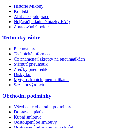
Historie Mikony
Kontakt
Affiliate spolupráce
Nejčastěji kladené otázky FAQ
Zpracování Cookies
Technický rádce
Pneumatiky
Technické informace
Co znamenají zkratky na pneumatikách
Stárnutí pneumatik
Značky pneumatik
Disky kol
Mýty o zimních pneumatikách
Seznam výrobců
Obchodní podmínky
Všeobecné obchodní podmínky
Doprava a platba
Kupní smlouva
Odstoupení od smlouvy
Odstoupení od smlouvy-podmínky