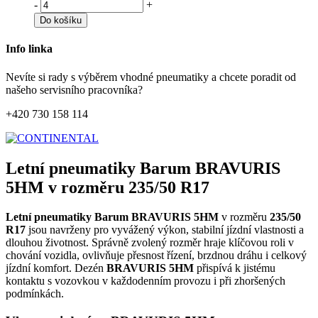
-
+
Do košíku
Info linka
Nevíte si rady s výběrem vhodné pneumatiky a chcete poradit od
našeho servisního pracovníka?
+420 730 158 114
Letní pneumatiky Barum BRAVURIS
5HM v rozměru 235/50 R17
Letní pneumatiky Barum BRAVURIS 5HM
v rozměru
235/50
R17
jsou navrženy pro vyvážený výkon, stabilní jízdní vlastnosti a
dlouhou životnost. Správně zvolený rozměr hraje klíčovou roli v
chování vozidla, ovlivňuje přesnost řízení, brzdnou dráhu i celkový
jízdní komfort. Dezén
BRAVURIS 5HM
přispívá k jistému
kontaktu s vozovkou v každodenním provozu i při zhoršených
podmínkách.