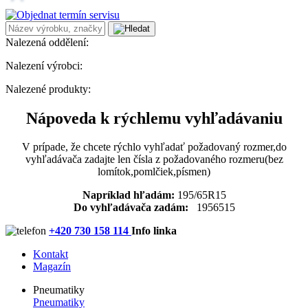
Nalezená oddělení:
Nalezení výrobci:
Nalezené produkty:
Nápoveda k rýchlemu vyhľadávaniu
V prípade, že chcete rýchlo vyhľadať požadovaný rozmer,do
vyhľadávača zadajte len čísla z požadovaného rozmeru(bez
lomítok,pomlčiek,písmen)
Napríklad hľadám:
195/65R15
Do vyhľadávača zadám:
1956515
+420 730 158 114
Info linka
Kontakt
Magazín
Pneumatiky
Pneumatiky