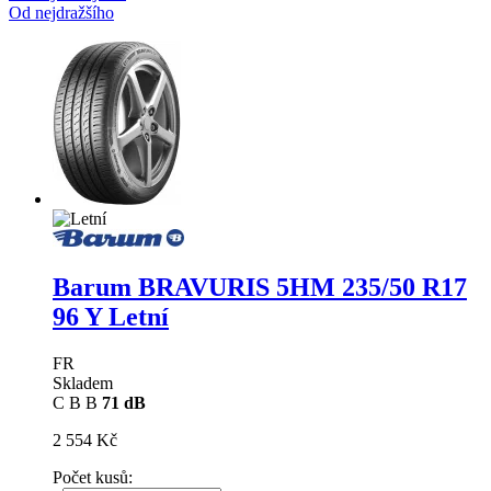
Od nejdražšího
Barum BRAVURIS 5HM
235/50 R17
96 Y Letní
FR
Skladem
C
B
B
71 dB
2 554 Kč
Počet kusů: