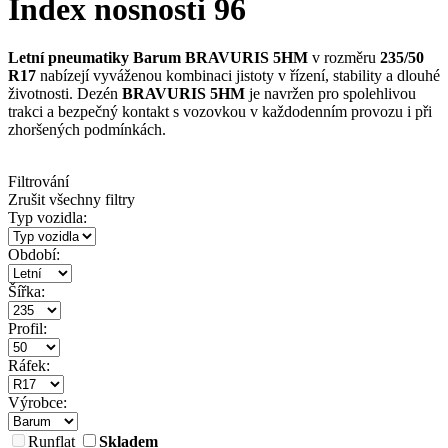
Index nosnosti 96
Letní pneumatiky Barum BRAVURIS 5HM
v rozměru
235/50
R17
nabízejí vyváženou kombinaci jistoty v řízení, stability a dlouhé
životnosti. Dezén
BRAVURIS 5HM
je navržen pro spolehlivou
trakci a bezpečný kontakt s vozovkou v každodenním provozu i při
zhoršených podmínkách.
Filtrování
Zrušit všechny filtry
Typ vozidla:
Období:
Šířka:
Profil:
Ráfek:
Výrobce:
Runflat
Skladem