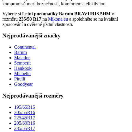
kompromisů mezi bezpečností, komfortem a efektivitou.
Vyberte si
Letní pneumatiky Barum BRAVURIS 5HM
v
rozměru
235/50 R17
na
Mikona.eu
a spolehněte se na kvalitní
zpracování a ověřené jízdní vlastnosti.
Nejprodávanější značky
Continental
Barum
Matador
Semperit
Hankook
Michelin
Pirelli
Goodyear
Nejprodávanější rozměry
195/65R15
205/55R16
225/45R17
205/60R16
235/55R17