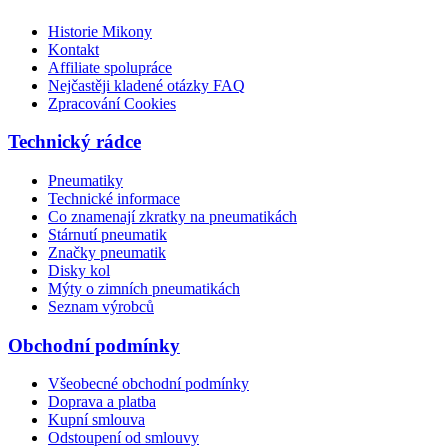
Historie Mikony
Kontakt
Affiliate spolupráce
Nejčastěji kladené otázky FAQ
Zpracování Cookies
Technický rádce
Pneumatiky
Technické informace
Co znamenají zkratky na pneumatikách
Stárnutí pneumatik
Značky pneumatik
Disky kol
Mýty o zimních pneumatikách
Seznam výrobců
Obchodní podmínky
Všeobecné obchodní podmínky
Doprava a platba
Kupní smlouva
Odstoupení od smlouvy