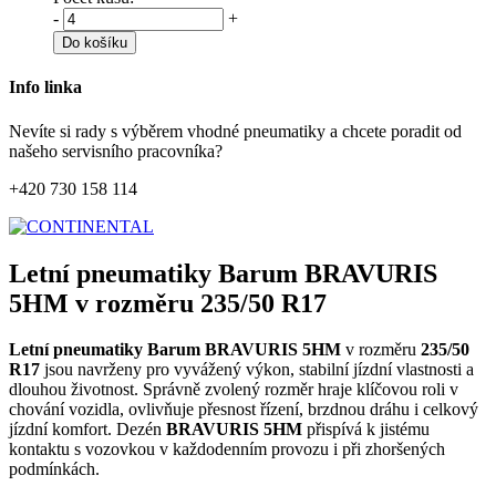
-
+
Do košíku
Info linka
Nevíte si rady s výběrem vhodné pneumatiky a chcete poradit od
našeho servisního pracovníka?
+420 730 158 114
Letní pneumatiky Barum BRAVURIS
5HM v rozměru 235/50 R17
Letní pneumatiky Barum BRAVURIS 5HM
v rozměru
235/50
R17
jsou navrženy pro vyvážený výkon, stabilní jízdní vlastnosti a
dlouhou životnost. Správně zvolený rozměr hraje klíčovou roli v
chování vozidla, ovlivňuje přesnost řízení, brzdnou dráhu i celkový
jízdní komfort. Dezén
BRAVURIS 5HM
přispívá k jistému
kontaktu s vozovkou v každodenním provozu i při zhoršených
podmínkách.