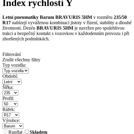
Index rychlosti Y
Letní pneumatiky Barum BRAVURIS 5HM
v rozměru
235/50
R17
nabízejí vyváženou kombinaci jistoty v řízení, stability a dlouhé
životnosti. Dezén
BRAVURIS 5HM
je navržen pro spolehlivou
trakci a bezpečný kontakt s vozovkou v každodenním provozu i při
zhoršených podmínkách.
Filtrování
Zrušit všechny filtry
Typ vozidla:
Období:
Šířka:
Profil:
Ráfek:
Výrobce:
Runflat
Skladem