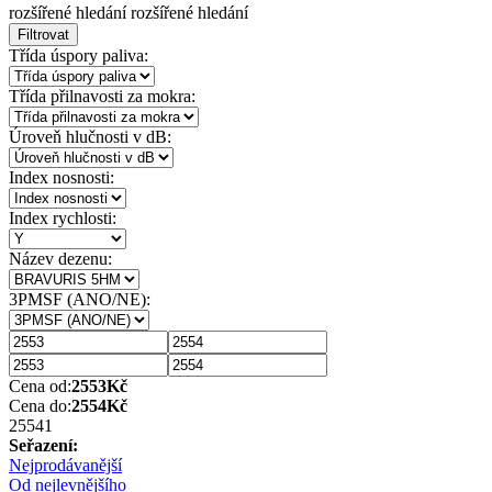
rozšířené hledání
rozšířené hledání
Filtrovat
Třída úspory paliva:
Třída přilnavosti za mokra:
Úroveň hlučnosti v dB:
Index nosnosti:
Index rychlosti:
Název dezenu:
3PMSF (ANO/NE):
Cena od:
2553
Kč
Cena do:
2554
Kč
2554
1
Seřazení:
Nejprodávanější
Od nejlevnějšího