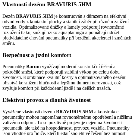
Vlastnosti dezénu BRAVURIS 5HM
Dezén
BRAVURIS 5HM
je konstruován s důrazem na efektivní
odvod vody z kontaktní plochy a stabilní záběr při různém zatížení
vozidla. Optimalizované drážky a lamely podporují rovnoměrné
rozložení tlaku, snižují riziko aquaplaningu a pomáhají udržet
předvídatelné chování pneumatiky při brzdění, akceleraci i změnách
směru.
Bezpečnost a jízdní komfort
Pneumatiky
Barum
využívají moderní konstrukční řešení a
pokročilé směsi, které podporují stabilní výkon po celou dobu
životnosti. Kombinace kvalitní kostry a optimalizovaného dezénu
přispívá ke snížení hlučnosti a lepšímu tlumení nerovností, což
zvyšuje komfort při každodenní jízdě i na delších trasách.
Efektivní provoz a dlouhá životnost
Vyvážené vlastnosti dezénu
BRAVURIS 5HM
a konstrukce
pneumatiky mohou napomáhat rovnoměrnému opotřebení a nižšímu
valivému odporu. To se pozitivně projevuje nejen na životnosti
pneumatik, ale také na hospodárnosti provozu vozidla. Pneumatiky
jsou vhodné pro řidiče, kteří hledají spolehlivé řešení bez nutnosti