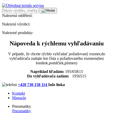
Nalezená oddělení:
Nalezení výrobci:
Nalezené produkty:
Nápoveda k rýchlemu vyhľadávaniu
V prípade, že chcete rýchlo vyhľadať požadovaný rozmer,do
vyhľadávača zadajte len čísla z požadovaného rozmeru(bez
lomítok,pomlčiek,písmen)
Napríklad hľadám:
195/65R15
Do vyhľadávača zadám:
1956515
+420 730 158 114
Info linka
Kontakt
Magazín
Pneumatiky
Pneumatiky