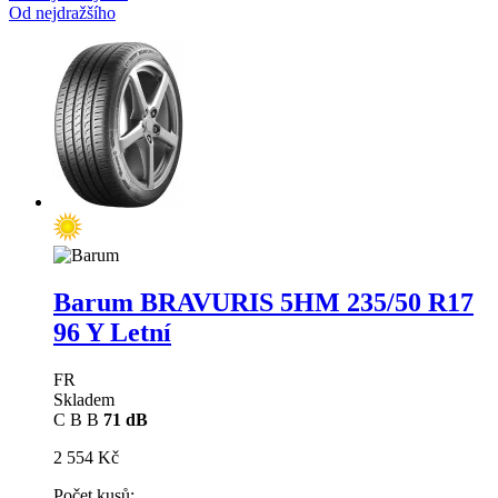
Od nejdražšího
Barum BRAVURIS 5HM
235/50 R17
96 Y Letní
FR
Skladem
C
B
B
71 dB
2 554 Kč
Počet kusů: