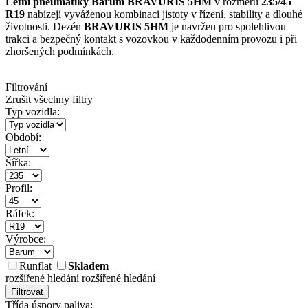
Letní pneumatiky Barum BRAVURIS 5HM
v rozměru
235/45
R19
nabízejí vyváženou kombinaci jistoty v řízení, stability a dlouhé
životnosti. Dezén
BRAVURIS 5HM
je navržen pro spolehlivou
trakci a bezpečný kontakt s vozovkou v každodenním provozu i při
zhoršených podmínkách.
Filtrování
Zrušit všechny filtry
Typ vozidla:
Období:
Šířka:
Profil:
Ráfek:
Výrobce:
Runflat
Skladem
rozšířené hledání
rozšířené hledání
Filtrovat
Třída úspory paliva: