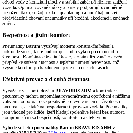
odvod vody z kontaktní plochy a stabilní záběr při různém zatížení
vozidla. Optimalizované drážky a lamely podporují rovnoměrné
rozložení tlaku, snižují riziko aquaplaningu a pomáhají udržet
předvídatelné chování pneumatiky při brzdění, akceleraci i změnách
směru.
Bezpečnost a jízdní komfort
Pneumatiky
Barum
využívají moderní konstrukční řešení a
pokročilé směsi, které podporují stabilní výkon po celou dobu
životnosti. Kombinace kvalitní kostry a optimalizovaného dezénu
přispívá ke snížení hlučnosti a lepšímu tlumení nerovností, což
zvyšuje komfort při každodenní jízdě i na delších trasách.
Efektivní provoz a dlouhá životnost
Vyvážené vlastnosti dezénu
BRAVURIS 5HM
a konstrukce
pneumatiky mohou napomáhat rovnoměrnému opotřebení a nižšímu
valivému odporu. To se pozitivně projevuje nejen na životnosti
pneumatik, ale také na hospodárnosti provozu vozidla. Pneumatiky
jsou vhodné pro řidiče, kteří hledají spolehlivé řešení bez nutnosti
kompromisů mezi bezpečností, komfortem a efektivitou.
Vyberte si
Letní pneumatiky Barum BRAVURIS 5HM
v
rozměru
235/45 R19
na
Mikona.eu
a spolehněte se na kvalitní