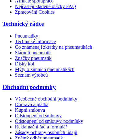
Affiliate spolupráce
Nejčastěji kladené otázky FAQ
Zpracování Cookies
Technický rádce
Pneumatiky
Technické informace
Co znamenají zkratky na pneumatikách
Stárnutí pneumatik
Značky pneumatik
Disky kol
Mýty o zimních pneumatikách
Seznam výrobců
Obchodní podmínky
Všeobecné obchodní podmínky
Doprava a platba
Kupní smlouva
Odstoupení od smlouvy
Odstoupení od smlouvy-podmínky
Reklamační řád a formulář
Zásady ochrany osobních údajů
Zpětný odběr pneumatik