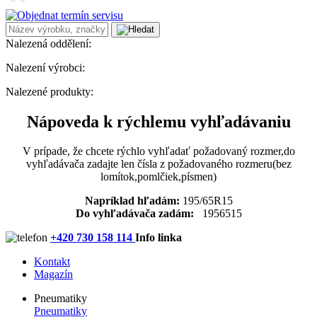
Nalezená oddělení:
Nalezení výrobci:
Nalezené produkty:
Nápoveda k rýchlemu vyhľadávaniu
V prípade, že chcete rýchlo vyhľadať požadovaný rozmer,do
vyhľadávača zadajte len čísla z požadovaného rozmeru(bez
lomítok,pomlčiek,písmen)
Napríklad hľadám:
195/65R15
Do vyhľadávača zadám:
1956515
+420 730 158 114
Info linka
Kontakt
Magazín
Pneumatiky
Pneumatiky