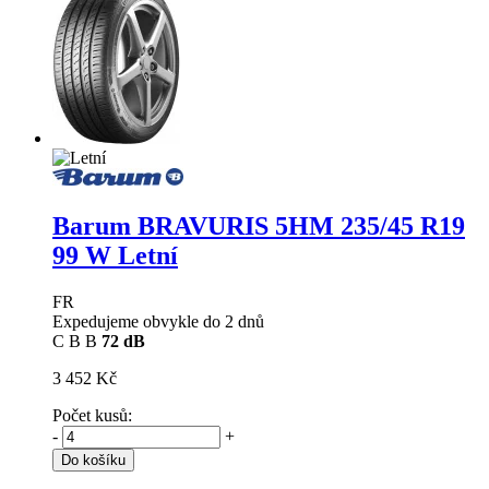
Barum BRAVURIS 5HM
235/45 R19
99 W Letní
FR
Expedujeme obvykle do 2 dnů
C
B
B
72 dB
3 452 Kč
Počet kusů:
-
+
Do košíku