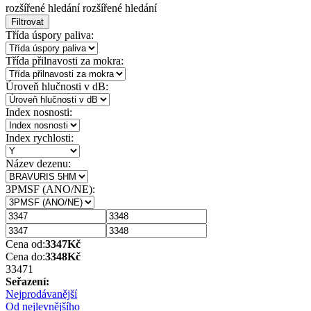
rozšířené hledání
rozšířené hledání
Filtrovat
Třída úspory paliva:
Třída přilnavosti za mokra:
Úroveň hlučnosti v dB:
Index nosnosti:
Index rychlosti:
Název dezenu:
3PMSF (ANO/NE):
Cena od:
3347
Kč
Cena do:
3348
Kč
3347
1
Seřazení:
Nejprodávanější
Od nejlevnějšího