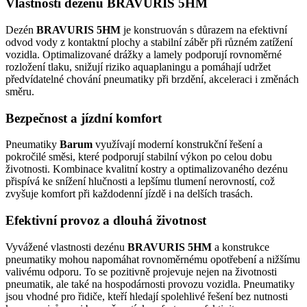
Vlastnosti dezénu BRAVURIS 5HM
Dezén
BRAVURIS 5HM
je konstruován s důrazem na efektivní
odvod vody z kontaktní plochy a stabilní záběr při různém zatížení
vozidla. Optimalizované drážky a lamely podporují rovnoměrné
rozložení tlaku, snižují riziko aquaplaningu a pomáhají udržet
předvídatelné chování pneumatiky při brzdění, akceleraci i změnách
směru.
Bezpečnost a jízdní komfort
Pneumatiky
Barum
využívají moderní konstrukční řešení a
pokročilé směsi, které podporují stabilní výkon po celou dobu
životnosti. Kombinace kvalitní kostry a optimalizovaného dezénu
přispívá ke snížení hlučnosti a lepšímu tlumení nerovností, což
zvyšuje komfort při každodenní jízdě i na delších trasách.
Efektivní provoz a dlouhá životnost
Vyvážené vlastnosti dezénu
BRAVURIS 5HM
a konstrukce
pneumatiky mohou napomáhat rovnoměrnému opotřebení a nižšímu
valivému odporu. To se pozitivně projevuje nejen na životnosti
pneumatik, ale také na hospodárnosti provozu vozidla. Pneumatiky
jsou vhodné pro řidiče, kteří hledají spolehlivé řešení bez nutnosti