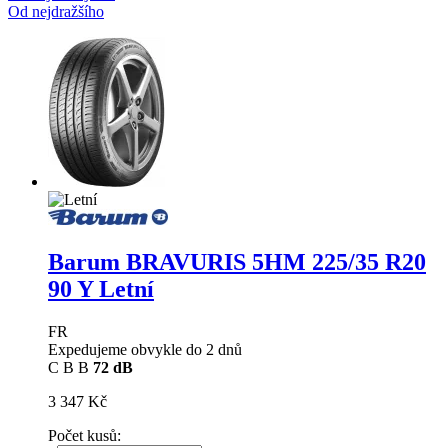
Od nejdražšího
Barum BRAVURIS 5HM
225/35 R20
90 Y Letní
FR
Expedujeme obvykle do 2 dnů
C
B
B
72 dB
3 347 Kč
Počet kusů: