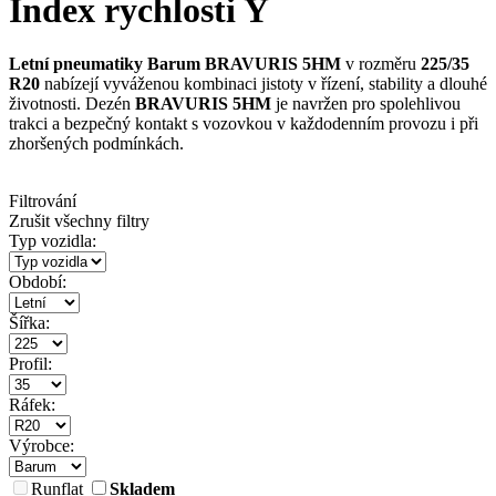
Index rychlosti Y
Letní pneumatiky Barum BRAVURIS 5HM
v rozměru
225/35
R20
nabízejí vyváženou kombinaci jistoty v řízení, stability a dlouhé
životnosti. Dezén
BRAVURIS 5HM
je navržen pro spolehlivou
trakci a bezpečný kontakt s vozovkou v každodenním provozu i při
zhoršených podmínkách.
Filtrování
Zrušit všechny filtry
Typ vozidla:
Období:
Šířka:
Profil:
Ráfek:
Výrobce:
Runflat
Skladem