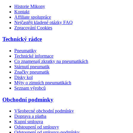
Historie Mikony
Kontakt
Affiliate spolupráce
Nejčastěji kladené otázky FAQ
Zpracování Cookies
Technický rádce
Pneumatiky
Technické informace
Co znamenají zkratky na pneumatikách
Stárnutí pneumatik
Značky pneumatik
Disky kol
Mýty o zimních pneumatikách
Seznam výrobců
Obchodní podmínky
Všeobecné obchodní podmínky
Doprava a platba
Kupní smlouva
Odstoupení od smlouvy
Odstoupení od smlouvy-podmínky