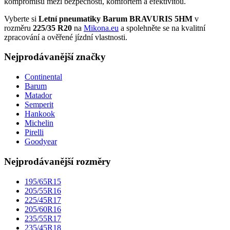
kompromisů mezi bezpečností, komfortem a efektivitou.
Vyberte si
Letní pneumatiky Barum BRAVURIS 5HM
v
rozměru
225/35 R20
na
Mikona.eu
a spolehněte se na kvalitní
zpracování a ověřené jízdní vlastnosti.
Nejprodávanější značky
Continental
Barum
Matador
Semperit
Hankook
Michelin
Pirelli
Goodyear
Nejprodávanější rozměry
195/65R15
205/55R16
225/45R17
205/60R16
235/55R17
235/45R18