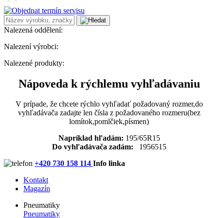
Nalezená oddělení:
Nalezení výrobci:
Nalezené produkty:
Nápoveda k rýchlemu vyhľadávaniu
V prípade, že chcete rýchlo vyhľadať požadovaný rozmer,do
vyhľadávača zadajte len čísla z požadovaného rozmeru(bez
lomítok,pomlčiek,písmen)
Napríklad hľadám:
195/65R15
Do vyhľadávača zadám:
1956515
+420 730 158 114
Info linka
Kontakt
Magazín
Pneumatiky
Pneumatiky