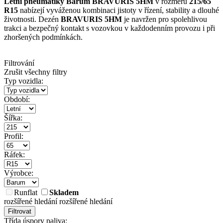
Letní pneumatiky Barum BRAVURIS 5HM
v rozměru
215/65
R15
nabízejí vyváženou kombinaci jistoty v řízení, stability a dlouhé
životnosti. Dezén
BRAVURIS 5HM
je navržen pro spolehlivou
trakci a bezpečný kontakt s vozovkou v každodenním provozu i při
zhoršených podmínkách.
Filtrování
Zrušit všechny filtry
Typ vozidla:
Období:
Šířka:
Profil:
Ráfek:
Výrobce:
Runflat
Skladem
rozšířené hledání
rozšířené hledání
Filtrovat
Třída úspory paliva: