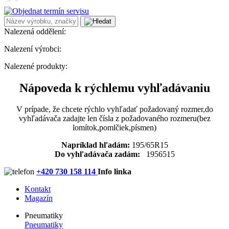
Nalezená oddělení:
Nalezení výrobci:
Nalezené produkty:
Nápoveda k rýchlemu vyhľadávaniu
V prípade, že chcete rýchlo vyhľadať požadovaný rozmer,do
vyhľadávača zadajte len čísla z požadovaného rozmeru(bez
lomítok,pomlčiek,písmen)
Napríklad hľadám:
195/65R15
Do vyhľadávača zadám:
1956515
+420 730 158 114
Info linka
Kontakt
Magazín
Pneumatiky
Pneumatiky