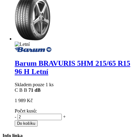
Barum BRAVURIS 5HM
215/65 R15
96 H Letní
Skladem pouze 1 ks
C
B
B
71 dB
1 989 Kč
Počet kusů:
-
+
Do košíku
Info linka