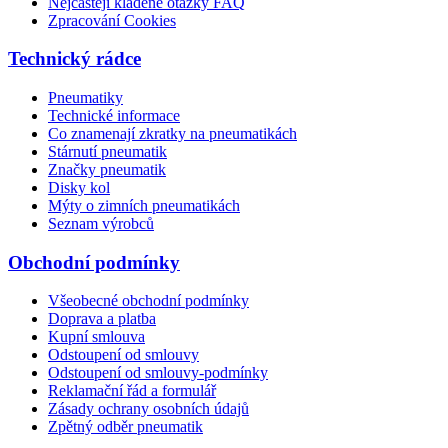
Nejčastěji kladené otázky FAQ
Zpracování Cookies
Technický rádce
Pneumatiky
Technické informace
Co znamenají zkratky na pneumatikách
Stárnutí pneumatik
Značky pneumatik
Disky kol
Mýty o zimních pneumatikách
Seznam výrobců
Obchodní podmínky
Všeobecné obchodní podmínky
Doprava a platba
Kupní smlouva
Odstoupení od smlouvy
Odstoupení od smlouvy-podmínky
Reklamační řád a formulář
Zásady ochrany osobních údajů
Zpětný odběr pneumatik