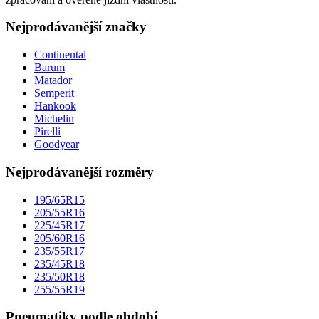
Nejprodávanější značky
Continental
Barum
Matador
Semperit
Hankook
Michelin
Pirelli
Goodyear
Nejprodávanější rozměry
195/65R15
205/55R16
225/45R17
205/60R16
235/55R17
235/45R18
235/50R18
255/55R19
Pneumatiky podle období