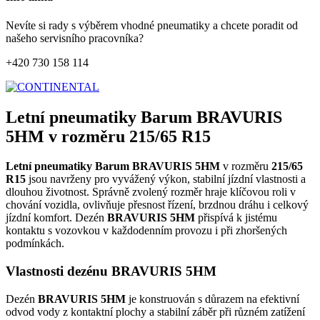
Nevíte si rady s výběrem vhodné pneumatiky a chcete poradit od
našeho servisního pracovníka?
+420 730 158 114
Letní pneumatiky Barum BRAVURIS
5HM v rozměru 215/65 R15
Letní pneumatiky Barum BRAVURIS 5HM
v rozměru
215/65
R15
jsou navrženy pro vyvážený výkon, stabilní jízdní vlastnosti a
dlouhou životnost. Správně zvolený rozměr hraje klíčovou roli v
chování vozidla, ovlivňuje přesnost řízení, brzdnou dráhu i celkový
jízdní komfort. Dezén
BRAVURIS 5HM
přispívá k jistému
kontaktu s vozovkou v každodenním provozu i při zhoršených
podmínkách.
Vlastnosti dezénu BRAVURIS 5HM
Dezén
BRAVURIS 5HM
je konstruován s důrazem na efektivní
odvod vody z kontaktní plochy a stabilní záběr při různém zatížení