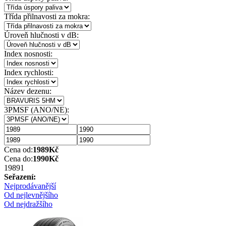
Třída přilnavosti za mokra:
Úroveň hlučnosti v dB:
Index nosnosti:
Index rychlosti:
Název dezenu:
3PMSF (ANO/NE):
Cena od:
1989
Kč
Cena do:
1990
Kč
1989
1
Seřazení:
Nejprodávanější
Od nejlevnějšího
Od nejdražšího