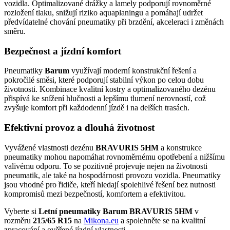
vozidla. Optimalizované drážky a lamely podporují rovnoměrné
rozložení tlaku, snižují riziko aquaplaningu a pomáhají udržet
předvídatelné chování pneumatiky při brzdění, akceleraci i změnách
směru.
Bezpečnost a jízdní komfort
Pneumatiky
Barum
využívají moderní konstrukční řešení a
pokročilé směsi, které podporují stabilní výkon po celou dobu
životnosti. Kombinace kvalitní kostry a optimalizovaného dezénu
přispívá ke snížení hlučnosti a lepšímu tlumení nerovností, což
zvyšuje komfort při každodenní jízdě i na delších trasách.
Efektivní provoz a dlouhá životnost
Vyvážené vlastnosti dezénu
BRAVURIS 5HM
a konstrukce
pneumatiky mohou napomáhat rovnoměrnému opotřebení a nižšímu
valivému odporu. To se pozitivně projevuje nejen na životnosti
pneumatik, ale také na hospodárnosti provozu vozidla. Pneumatiky
jsou vhodné pro řidiče, kteří hledají spolehlivé řešení bez nutnosti
kompromisů mezi bezpečností, komfortem a efektivitou.
Vyberte si
Letní pneumatiky Barum BRAVURIS 5HM
v
rozměru
215/65 R15
na
Mikona.eu
a spolehněte se na kvalitní
zpracování a ověřené jízdní vlastnosti.