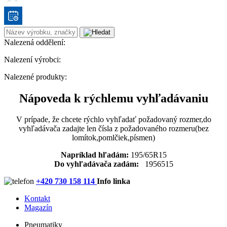
Nalezená oddělení:
Nalezení výrobci:
Nalezené produkty:
Nápoveda k rýchlemu vyhľadávaniu
V prípade, že chcete rýchlo vyhľadať požadovaný rozmer,do
vyhľadávača zadajte len čísla z požadovaného rozmeru(bez
lomítok,pomlčiek,písmen)
Napríklad hľadám:
195/65R15
Do vyhľadávača zadám:
1956515
+420 730 158 114
Info linka
Kontakt
Magazín
Pneumatiky