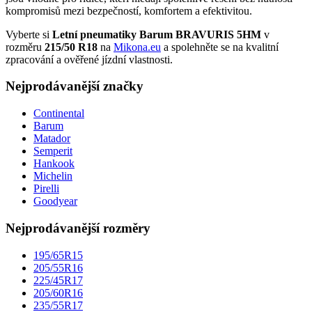
kompromisů mezi bezpečností, komfortem a efektivitou.
Vyberte si
Letní pneumatiky Barum BRAVURIS 5HM
v
rozměru
215/50 R18
na
Mikona.eu
a spolehněte se na kvalitní
zpracování a ověřené jízdní vlastnosti.
Nejprodávanější značky
Continental
Barum
Matador
Semperit
Hankook
Michelin
Pirelli
Goodyear
Nejprodávanější rozměry
195/65R15
205/55R16
225/45R17
205/60R16
235/55R17