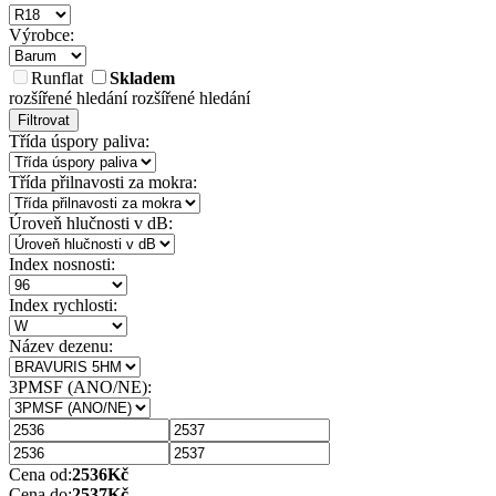
Výrobce:
Runflat
Skladem
rozšířené hledání
rozšířené hledání
Filtrovat
Třída úspory paliva:
Třída přilnavosti za mokra:
Úroveň hlučnosti v dB:
Index nosnosti:
Index rychlosti:
Název dezenu:
3PMSF (ANO/NE):
Cena od:
2536
Kč
Cena do:
2537
Kč