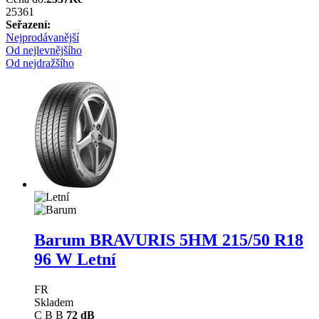
2536
1
Seřazení:
Nejprodávanější
Od nejlevnějšího
Od nejdražšího
Barum BRAVURIS 5HM
215/50 R18
96 W Letní
FR
Skladem
C
B
B
72 dB