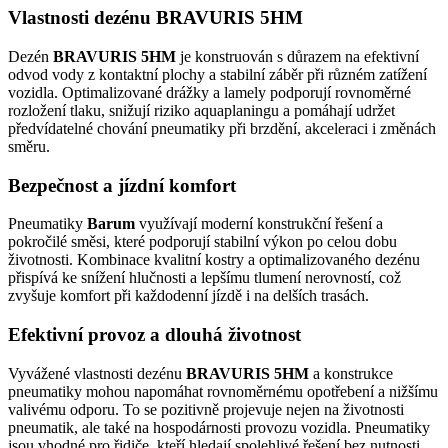
Vlastnosti dezénu BRAVURIS 5HM
Dezén
BRAVURIS 5HM
je konstruován s důrazem na efektivní
odvod vody z kontaktní plochy a stabilní záběr při různém zatížení
vozidla. Optimalizované drážky a lamely podporují rovnoměrné
rozložení tlaku, snižují riziko aquaplaningu a pomáhají udržet
předvídatelné chování pneumatiky při brzdění, akceleraci i změnách
směru.
Bezpečnost a jízdní komfort
Pneumatiky
Barum
využívají moderní konstrukční řešení a
pokročilé směsi, které podporují stabilní výkon po celou dobu
životnosti. Kombinace kvalitní kostry a optimalizovaného dezénu
přispívá ke snížení hlučnosti a lepšímu tlumení nerovností, což
zvyšuje komfort při každodenní jízdě i na delších trasách.
Efektivní provoz a dlouhá životnost
Vyvážené vlastnosti dezénu
BRAVURIS 5HM
a konstrukce
pneumatiky mohou napomáhat rovnoměrnému opotřebení a nižšímu
valivému odporu. To se pozitivně projevuje nejen na životnosti
pneumatik, ale také na hospodárnosti provozu vozidla. Pneumatiky
jsou vhodné pro řidiče, kteří hledají spolehlivé řešení bez nutnosti