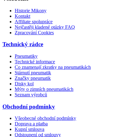
Historie Mikony
Kontakt
Affiliate spolupráce
Nejčastěji kladené otázky FAQ
Zpracování Cookies
Technický rádce
Pneumatiky
Technické informace
Co znamenají zkratky na pneumatikách
Stárnutí pneumatik
Značky pneumatik
Disky kol
Mýty o zimních pneumatikách
Seznam výrobců
Obchodní podmínky
Všeobecné obchodní podmínky
Doprava a platba
Kupní smlouva
Odstoupení od smlouvy