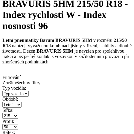
BRAVURIS 5HM 215/50 R18 -
Index rychlosti W - Index
nosnosti 96
Letní pneumatiky Barum BRAVURIS 5HM
v rozměru
215/50
R18
nabízejí vyváženou kombinaci jistoty v řízení, stability a dlouhé
životnosti. Dezén
BRAVURIS 5HM
je navržen pro spolehlivou
trakci a bezpečný kontakt s vozovkou v každodenním provozu i při
zhoršených podmínkách.
Filtrování
Zrušit všechny filtry
Typ vozidla:
Období:
Šířka:
Profil:
Ráfek: