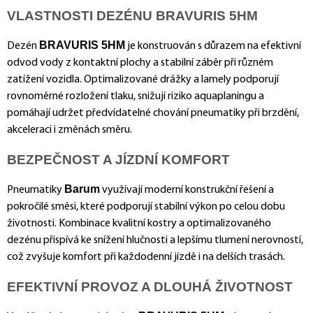
VLASTNOSTI DEZÉNU BRAVURIS 5HM
BRAVURIS 5HM
Dezén
je konstruován s důrazem na efektivní
odvod vody z kontaktní plochy a stabilní záběr při různém
zatížení vozidla. Optimalizované drážky a lamely podporují
rovnoměrné rozložení tlaku, snižují riziko aquaplaningu a
pomáhají udržet předvídatelné chování pneumatiky při brzdění,
akceleraci i změnách směru.
BEZPEČNOST A JÍZDNÍ KOMFORT
Barum
Pneumatiky
využívají moderní konstrukční řešení a
pokročilé směsi, které podporují stabilní výkon po celou dobu
životnosti. Kombinace kvalitní kostry a optimalizovaného
dezénu přispívá ke snížení hlučnosti a lepšímu tlumení nerovností,
což zvyšuje komfort při každodenní jízdě i na delších trasách.
EFEKTIVNÍ PROVOZ A DLOUHÁ ŽIVOTNOST