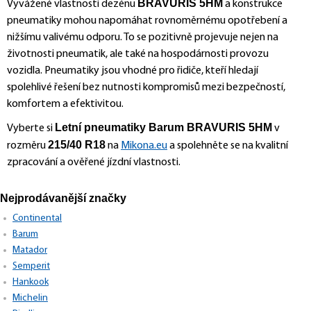
BRAVURIS 5HM
Vyvážené vlastnosti dezénu
a konstrukce
pneumatiky mohou napomáhat rovnoměrnému opotřebení a
nižšímu valivému odporu. To se pozitivně projevuje nejen na
životnosti pneumatik, ale také na hospodárnosti provozu
vozidla. Pneumatiky jsou vhodné pro řidiče, kteří hledají
spolehlivé řešení bez nutnosti kompromisů mezi bezpečností,
komfortem a efektivitou.
Letní pneumatiky Barum BRAVURIS 5HM
Vyberte si
v
215/40 R18
rozměru
na
Mikona.eu
a spolehněte se na kvalitní
zpracování a ověřené jízdní vlastnosti.
Nejprodávanější značky
Continental
Barum
Matador
Semperit
Hankook
Michelin