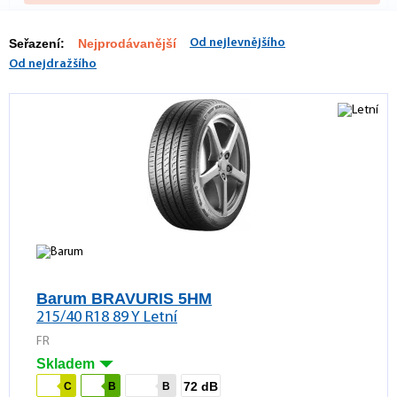
Seřazení:
Nejprodávanější
Od nejlevnějšího
Od nejdražšího
Barum BRAVURIS 5HM
215/40 R18 89 Y Letní
FR
Skladem
72 dB
C
B
B