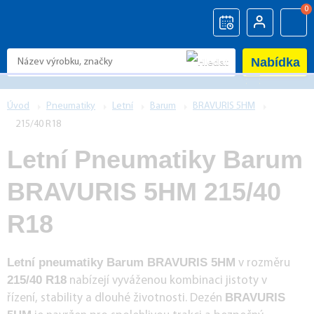
0
Nabídka
Úvod
Pneumatiky
Letní
Barum
BRAVURIS 5HM
215/40 R18
Letní Pneumatiky Barum
BRAVURIS 5HM 215/40
R18
Letní pneumatiky Barum BRAVURIS 5HM
v rozměru
215/40 R18
nabízejí vyváženou kombinaci jistoty v
BRAVURIS
řízení, stability a dlouhé životnosti. Dezén