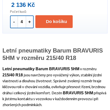
2 136 Kč
Počet kusů:
Do košíku
-
+
Letní pneumatiky Barum BRAVURIS
5HM v rozměru 215/40 R18
Letní pneumatiky Barum BRAVURIS 5HM
v rozměru
215/40 R18
jsou navrženy pro vyvážený výkon, stabilní jízdní
vlastnosti a dlouhou životnost. Správně zvolený rozměr hraje
klíčovou roli v chování vozidla, ovlivňuje přesnost řízení, brzdnou
BRAVURIS 5HM
dráhu i celkový jízdní komfort. Dezén
přispívá
k jistému kontaktu s vozovkou v každodenním provozu i při
zhoršených podmínkách.