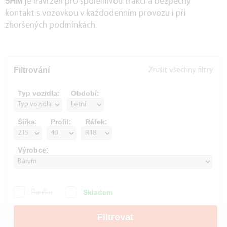
5HM
je navržen pro spolehlivou trakci a bezpečný
kontakt s vozovkou v každodenním provozu i při
zhoršených podmínkách.
Filtrování
Zrušit všechny filtry
Typ vozidla:
Období:
Šířka:
Profil:
Ráfek:
Výrobce:
Skladem
Runflat
Filtrovat