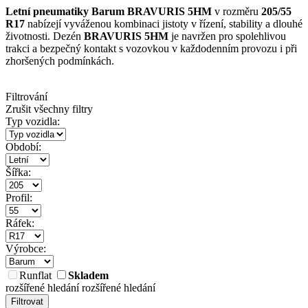
Letní pneumatiky Barum BRAVURIS 5HM
v rozměru
205/55
R17
nabízejí vyváženou kombinaci jistoty v řízení, stability a dlouhé
životnosti. Dezén
BRAVURIS 5HM
je navržen pro spolehlivou
trakci a bezpečný kontakt s vozovkou v každodenním provozu i při
zhoršených podmínkách.
Filtrování
Zrušit všechny filtry
Typ vozidla:
Období:
Šířka:
Profil:
Ráfek:
Výrobce:
Runflat
Skladem
rozšířené hledání
rozšířené hledání
Filtrovat