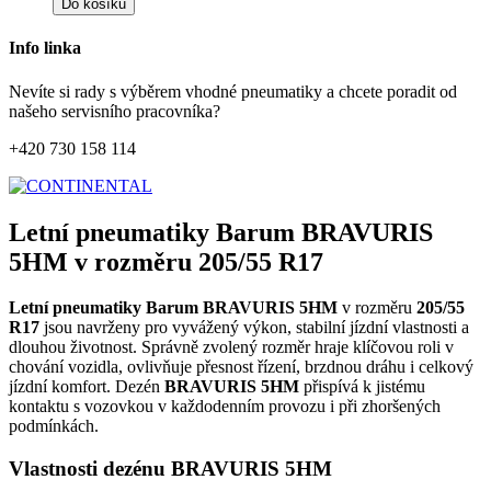
Do košíku
Info linka
Nevíte si rady s výběrem vhodné pneumatiky a chcete poradit od
našeho servisního pracovníka?
+420 730 158 114
Letní pneumatiky Barum BRAVURIS
5HM v rozměru 205/55 R17
Letní pneumatiky Barum BRAVURIS 5HM
v rozměru
205/55
R17
jsou navrženy pro vyvážený výkon, stabilní jízdní vlastnosti a
dlouhou životnost. Správně zvolený rozměr hraje klíčovou roli v
chování vozidla, ovlivňuje přesnost řízení, brzdnou dráhu i celkový
jízdní komfort. Dezén
BRAVURIS 5HM
přispívá k jistému
kontaktu s vozovkou v každodenním provozu i při zhoršených
podmínkách.
Vlastnosti dezénu BRAVURIS 5HM