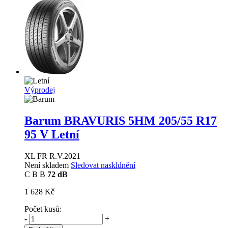
Výprodej
Barum BRAVURIS 5HM
205/55 R17
95 V Letní
XL FR R.V.2021
Není skladem
Sledovat naskldnění
C
B
B
72 dB
1 628 Kč
Počet kusů:
-
+