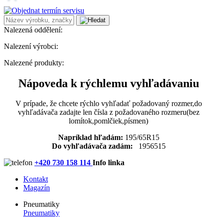
Nalezená oddělení:
Nalezení výrobci:
Nalezené produkty:
Nápoveda k rýchlemu vyhľadávaniu
V prípade, že chcete rýchlo vyhľadať požadovaný rozmer,do
vyhľadávača zadajte len čísla z požadovaného rozmeru(bez
lomítok,pomlčiek,písmen)
Napríklad hľadám:
195/65R15
Do vyhľadávača zadám:
1956515
+420 730 158 114
Info linka
Kontakt
Magazín
Pneumatiky
Pneumatiky