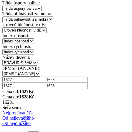
Třída úspory paliva:
Třída přilnavosti za mokra:
Úroveň hlučnosti v dB:
Index nosnosti:
Index rychlosti:
Název dezenu:
3PMSF (ANO/NE):
Cena od:
1627
Kč
Cena do:
1628
Kč
1628
1
Seřazení:
Nejprodávanější
Od nejlevnějšího
Od nejdražšího