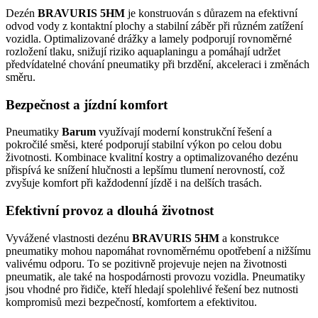
Dezén
BRAVURIS 5HM
je konstruován s důrazem na efektivní
odvod vody z kontaktní plochy a stabilní záběr při různém zatížení
vozidla. Optimalizované drážky a lamely podporují rovnoměrné
rozložení tlaku, snižují riziko aquaplaningu a pomáhají udržet
předvídatelné chování pneumatiky při brzdění, akceleraci i změnách
směru.
Bezpečnost a jízdní komfort
Pneumatiky
Barum
využívají moderní konstrukční řešení a
pokročilé směsi, které podporují stabilní výkon po celou dobu
životnosti. Kombinace kvalitní kostry a optimalizovaného dezénu
přispívá ke snížení hlučnosti a lepšímu tlumení nerovností, což
zvyšuje komfort při každodenní jízdě i na delších trasách.
Efektivní provoz a dlouhá životnost
Vyvážené vlastnosti dezénu
BRAVURIS 5HM
a konstrukce
pneumatiky mohou napomáhat rovnoměrnému opotřebení a nižšímu
valivému odporu. To se pozitivně projevuje nejen na životnosti
pneumatik, ale také na hospodárnosti provozu vozidla. Pneumatiky
jsou vhodné pro řidiče, kteří hledají spolehlivé řešení bez nutnosti
kompromisů mezi bezpečností, komfortem a efektivitou.