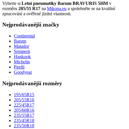
Vyberte si
Letní pneumatiky Barum BRAVURIS 5HM
v
rozměru
205/55 R17
na
Mikona.eu
a spolehněte se na kvalitní
zpracování a ověřené jízdní vlastnosti.
Nejprodávanější značky
Continental
Barum
Matador
Semperit
Hankook
Michelin
Pirelli
Goodyear
Nejprodávanější rozměry
195/65R15
205/55R16
225/45R17
205/60R16
235/55R17
235/45R18
235/50R18