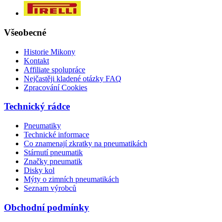
Všeobecné
Historie Mikony
Kontakt
Affiliate spolupráce
Nejčastěji kladené otázky FAQ
Zpracování Cookies
Technický rádce
Pneumatiky
Technické informace
Co znamenají zkratky na pneumatikách
Stárnutí pneumatik
Značky pneumatik
Disky kol
Mýty o zimních pneumatikách
Seznam výrobců
Obchodní podmínky