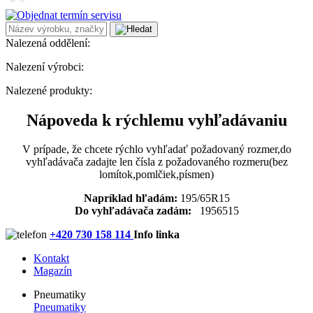
Nalezená oddělení:
Nalezení výrobci:
Nalezené produkty:
Nápoveda k rýchlemu vyhľadávaniu
V prípade, že chcete rýchlo vyhľadať požadovaný rozmer,do
vyhľadávača zadajte len čísla z požadovaného rozmeru(bez
lomítok,pomlčiek,písmen)
Napríklad hľadám:
195/65R15
Do vyhľadávača zadám:
1956515
+420 730 158 114
Info linka
Kontakt
Magazín
Pneumatiky
Pneumatiky