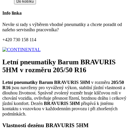
Do košíku
Info linka
Nevíte si rady s výběrem vhodné pneumatiky a chcete poradit od
našeho servisního pracovníka?
+420 730 158 114
Letní pneumatiky Barum BRAVURIS
5HM v rozměru 205/50 R16
Letní pneumatiky Barum BRAVURIS 5HM
v rozměru
205/50
R16
jsou navrženy pro vyvážený výkon, stabilní jízdní vlastnosti a
dlouhou životnost. Správně zvolený rozměr hraje klíčovou roli v
chování vozidla, ovlivňuje přesnost řízení, brzdnou dráhu i celkový
jízdní komfort. Dezén
BRAVURIS 5HM
přispívá k jistému
kontaktu s vozovkou v každodenním provozu i při zhoršených
podmínkách.
Vlastnosti dezénu BRAVURIS 5HM