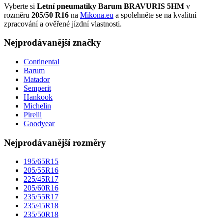
Vyberte si
Letní pneumatiky Barum BRAVURIS 5HM
v
rozměru
205/50 R16
na
Mikona.eu
a spolehněte se na kvalitní
zpracování a ověřené jízdní vlastnosti.
Nejprodávanější značky
Continental
Barum
Matador
Semperit
Hankook
Michelin
Pirelli
Goodyear
Nejprodávanější rozměry
195/65R15
205/55R16
225/45R17
205/60R16
235/55R17
235/45R18
235/50R18