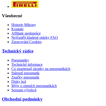
Všeobecné
Historie Mikony
Kontakt
Affiliate spolupráce
Nejčastěji kladené otázky FAQ
Zpracování Cookies
Technický rádce
Pneumatiky
Technické informace
Co znamenají zkratky na pneumatikách
Stárnutí pneumatik
Značky pneumatik
Disky kol
Mýty o zimních pneumatikách
Seznam výrobců
Obchodní podmínky