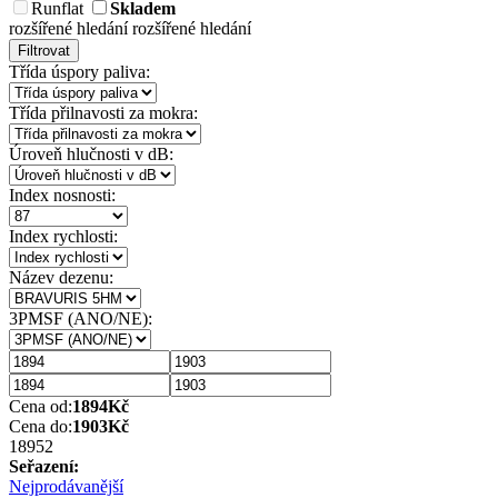
Runflat
Skladem
rozšířené hledání
rozšířené hledání
Filtrovat
Třída úspory paliva:
Třída přilnavosti za mokra:
Úroveň hlučnosti v dB:
Index nosnosti:
Index rychlosti:
Název dezenu:
3PMSF (ANO/NE):
Cena od:
1894
Kč
Cena do:
1903
Kč
1895
2
Seřazení:
Nejprodávanější