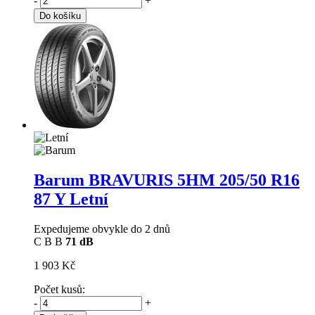
-
+
Do košíku
Barum BRAVURIS 5HM
205/50 R16
87 Y Letní
Expedujeme obvykle do 2 dnů
C
B
B
71 dB
1 903 Kč
Počet kusů:
-
+