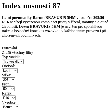
Index nosnosti 87
Letní pneumatiky Barum BRAVURIS 5HM
v rozměru
205/50
R16
nabízejí vyváženou kombinaci jistoty v řízení, stability a dlouhé
životnosti. Dezén
BRAVURIS 5HM
je navržen pro spolehlivou
trakci a bezpečný kontakt s vozovkou v každodenním provozu i při
zhoršených podmínkách.
Filtrování
Zrušit všechny filtry
Typ vozidla:
Období:
Šířka:
Profil:
Ráfek:
Výrobce: