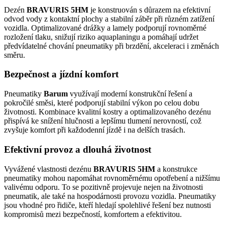
Dezén
BRAVURIS 5HM
je konstruován s důrazem na efektivní
odvod vody z kontaktní plochy a stabilní záběr při různém zatížení
vozidla. Optimalizované drážky a lamely podporují rovnoměrné
rozložení tlaku, snižují riziko aquaplaningu a pomáhají udržet
předvídatelné chování pneumatiky při brzdění, akceleraci i změnách
směru.
Bezpečnost a jízdní komfort
Pneumatiky
Barum
využívají moderní konstrukční řešení a
pokročilé směsi, které podporují stabilní výkon po celou dobu
životnosti. Kombinace kvalitní kostry a optimalizovaného dezénu
přispívá ke snížení hlučnosti a lepšímu tlumení nerovností, což
zvyšuje komfort při každodenní jízdě i na delších trasách.
Efektivní provoz a dlouhá životnost
Vyvážené vlastnosti dezénu
BRAVURIS 5HM
a konstrukce
pneumatiky mohou napomáhat rovnoměrnému opotřebení a nižšímu
valivému odporu. To se pozitivně projevuje nejen na životnosti
pneumatik, ale také na hospodárnosti provozu vozidla. Pneumatiky
jsou vhodné pro řidiče, kteří hledají spolehlivé řešení bez nutnosti
kompromisů mezi bezpečností, komfortem a efektivitou.