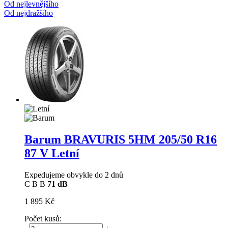
Od nejlevnějšího
Od nejdražšího
Barum BRAVURIS 5HM
205/50 R16
87 V Letní
Expedujeme obvykle do 2 dnů
C
B
B
71 dB
1 895 Kč
Počet kusů: