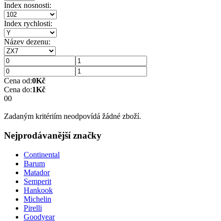
Index nosnosti:
Index rychlosti:
Název dezenu:
Cena od:
0
Kč
Cena do:
1
Kč
0
0
Zadaným kritériím neodpovídá žádné zboží.
Nejprodávanější značky
Continental
Barum
Matador
Semperit
Hankook
Michelin
Pirelli
Goodyear