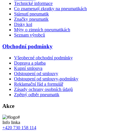
Technické informace
Co znamenají zkratky na pneumatikách
Stárnutí pneumatik
Značky pneumatik
Disky kol
Mýty o zimních pneumatikách
Seznam výrobců
Obchodní podmínky
Všeobecné obchodní podmínky
Doprava a platba
Kupní smlouva
Odstoupení od smlouvy
Odstoupení od smlouvy-podmínky
Reklamační řád a formulář
Zásady ochrany osobních údajů
Zpětný odběr pneumatik
Akce
Info linka
+420 730 158 114