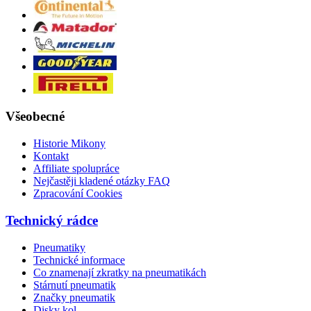
Všeobecné
Historie Mikony
Kontakt
Affiliate spolupráce
Nejčastěji kladené otázky FAQ
Zpracování Cookies
Technický rádce
Pneumatiky
Technické informace
Co znamenají zkratky na pneumatikách
Stárnutí pneumatik
Značky pneumatik
Disky kol