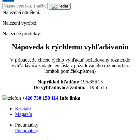
Nalezená oddělení:
Nalezení výrobci:
Nalezené produkty:
Nápoveda k rýchlemu vyhľadávaniu
V prípade, že chcete rýchlo vyhľadať požadovaný rozmer,do
vyhľadávača zadajte len čísla z požadovaného rozmeru(bez
lomítok,pomlčiek,písmen)
Napríklad hľadám:
195/65R15
Do vyhľadávača zadám:
1956515
+420 730 158 114
Info linka
Kontakt
Magazín
Pneumatiky
Pneumatiky