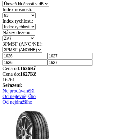
Index nosnosti:
Index rychlosti:
Název dezenu:
3PMSF (ANO/NE):
Cena od:
1626
Kč
Cena do:
1627
Kč
1626
1
Seřazení:
Nejprodávanější
Od nejlevnějšího
Od nejdražšího