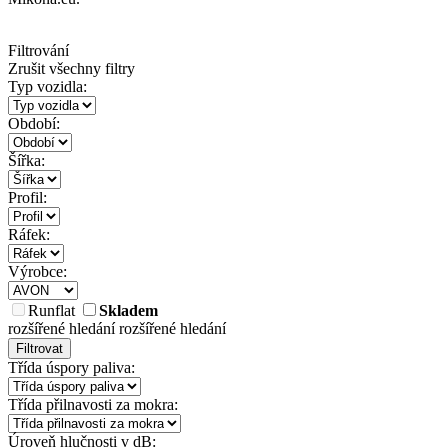
Filtrování
Zrušit všechny filtry
Typ vozidla:
Období:
Šířka:
Profil:
Ráfek:
Výrobce:
Runflat
Skladem
rozšířené hledání
rozšířené hledání
Filtrovat
Třída úspory paliva:
Třída přilnavosti za mokra:
Úroveň hlučnosti v dB: