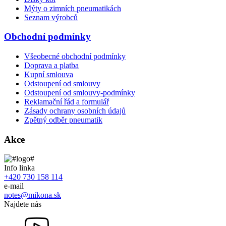
Mýty o zimních pneumatikách
Seznam výrobců
Obchodní podmínky
Všeobecné obchodní podmínky
Doprava a platba
Kupní smlouva
Odstoupení od smlouvy
Odstoupení od smlouvy-podmínky
Reklamační řád a formulář
Zásady ochrany osobních údajů
Zpětný odběr pneumatik
Akce
Info linka
+420 730 158 114
e-mail
notes@mikona.sk
Najdete nás