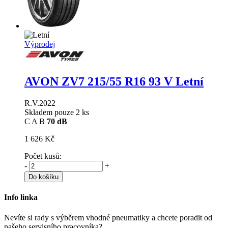
Výprodej
AVON ZV7
215/55 R16 93 V Letní
R.V.2022
Skladem pouze 2 ks
C
A
B
70 dB
1 626 Kč
Počet kusů:
-
+
Do košíku
Info linka
Nevíte si rady s výběrem vhodné pneumatiky a chcete poradit od
našeho servisního pracovníka?