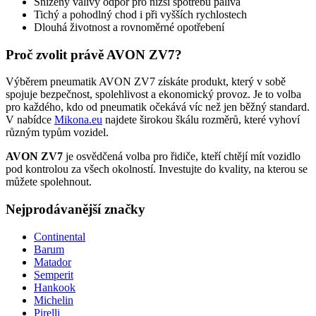
Snížený valivý odpor pro nižší spotřebu paliva
Tichý a pohodlný chod i při vyšších rychlostech
Dlouhá životnost a rovnoměrné opotřebení
Proč zvolit právě AVON ZV7?
Výběrem pneumatik AVON ZV7 získáte produkt, který v sobě
spojuje bezpečnost, spolehlivost a ekonomický provoz. Je to volba
pro každého, kdo od pneumatik očekává víc než jen běžný standard.
V nabídce
Mikona.eu
najdete širokou škálu rozměrů, které vyhoví
různým typům vozidel.
AVON ZV7
je osvědčená volba pro řidiče, kteří chtějí mít vozidlo
pod kontrolou za všech okolností. Investujte do kvality, na kterou se
můžete spolehnout.
Nejprodávanější značky
Continental
Barum
Matador
Semperit
Hankook
Michelin
Pirelli