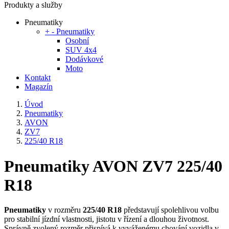
Produkty a služby
Pneumatiky
+
-
Pneumatiky
Osobní
SUV 4x4
Dodávkové
Moto
Kontakt
Magazín
Úvod
Pneumatiky
AVON
ZV7
225/40 R18
Pneumatiky AVON ZV7 225/40
R18
Pneumatiky
v rozměru
225/40 R18
představují spolehlivou volbu
pro stabilní jízdní vlastnosti, jistotu v řízení a dlouhou životnost.
Správně zvolený rozměr přispívá k vyváženému chování vozidla v