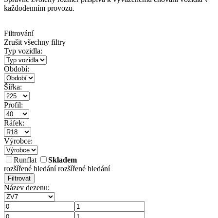
každodenním provozu.
Filtrování
Zrušit všechny filtry
Typ vozidla:
Období:
Šířka:
Profil:
Ráfek:
Výrobce:
Runflat
Skladem
rozšířené hledání
rozšířené hledání
Filtrovat
Název dezenu: