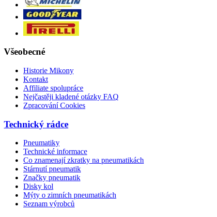
Všeobecné
Historie Mikony
Kontakt
Affiliate spolupráce
Nejčastěji kladené otázky FAQ
Zpracování Cookies
Technický rádce
Pneumatiky
Technické informace
Co znamenají zkratky na pneumatikách
Stárnutí pneumatik
Značky pneumatik
Disky kol
Mýty o zimních pneumatikách
Seznam výrobců