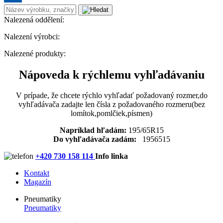
Nalezená oddělení:
Nalezení výrobci:
Nalezené produkty:
Nápoveda k rýchlemu vyhľadávaniu
V prípade, že chcete rýchlo vyhľadať požadovaný rozmer,do
vyhľadávača zadajte len čísla z požadovaného rozmeru(bez
lomítok,pomlčiek,písmen)
Napríklad hľadám:
195/65R15
Do vyhľadávača zadám:
1956515
+420 730 158 114
Info linka
Kontakt
Magazín
Pneumatiky
Pneumatiky