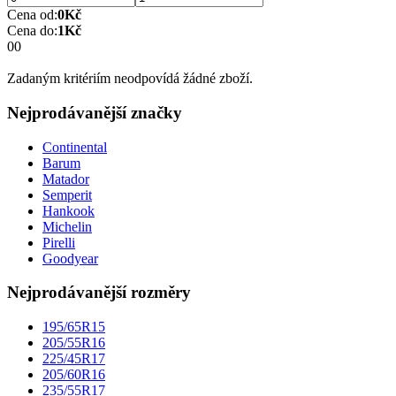
Cena od:
0
Kč
Cena do:
1
Kč
0
0
Zadaným kritériím neodpovídá žádné zboží.
Nejprodávanější značky
Continental
Barum
Matador
Semperit
Hankook
Michelin
Pirelli
Goodyear
Nejprodávanější rozměry
195/65R15
205/55R16
225/45R17
205/60R16
235/55R17