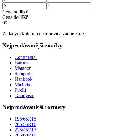
Cena od:
0
Kč
Cena do:
1
Kč
0
0
Zadaným kritériím neodpovídá žádné zboží.
Nejprodávanější značky
Continental
Barum
Matador
Semperit
Hankook
Michelin
Pirelli
Goodyear
Nejprodávanější rozměry
195/65R15
205/55R16
225/45R17
205/60R16