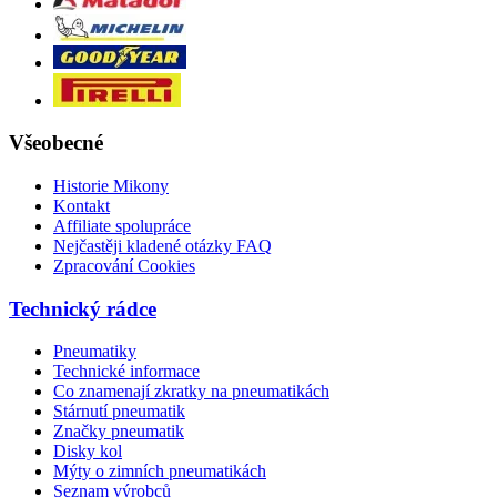
Všeobecné
Historie Mikony
Kontakt
Affiliate spolupráce
Nejčastěji kladené otázky FAQ
Zpracování Cookies
Technický rádce
Pneumatiky
Technické informace
Co znamenají zkratky na pneumatikách
Stárnutí pneumatik
Značky pneumatik
Disky kol
Mýty o zimních pneumatikách
Seznam výrobců