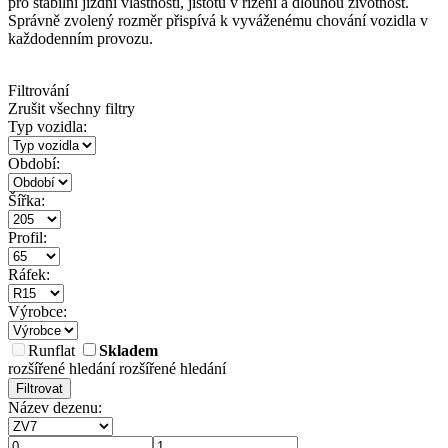
pro stabilní jízdní vlastnosti, jistotu v řízení a dlouhou životnost.
Správně zvolený rozměr přispívá k vyváženému chování vozidla v
každodenním provozu.
Filtrování
Zrušit všechny filtry
Typ vozidla:
Období:
Šířka:
Profil:
Ráfek:
Výrobce:
Runflat
Skladem
rozšířené hledání
rozšířené hledání
Filtrovat
Název dezenu: