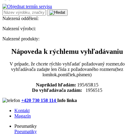
Nalezená oddělení:
Nalezení výrobci:
Nalezené produkty:
Nápoveda k rýchlemu vyhľadávaniu
V prípade, že chcete rýchlo vyhľadať požadovaný rozmer,do
vyhľadávača zadajte len čísla z požadovaného rozmeru(bez
lomítok,pomlčiek,písmen)
Napríklad hľadám:
195/65R15
Do vyhľadávača zadám:
1956515
+420 730 158 114
Info linka
Kontakt
Magazín
Pneumatiky
Pneumatiky