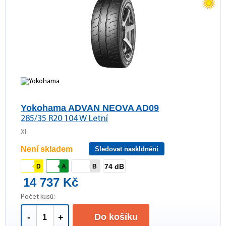
Yokohama ADVAN NEOVA AD09
285/35 R20 104 W Letní
XL
Není skladem
Sledovat naskldnění
74 dB
D
A
B
14 737 Kč
Počet kusů:
Do košíku
-
+