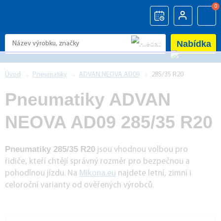
0
Nabídka
Úvod
Pneumatiky
ADVAN NEOVA AD09
285/35 R20
Pneumatiky ADVAN
NEOVA AD09 285/35 R20
Pneumatiky 285/35 R20
jsou vhodnou volbou pro
řidiče, kteří chtějí správný rozměr pro bezpečnou a
pohodlnou jízdu. Na
Mikona.eu
najdete letní, zimní i
celoroční varianty od ověřených výrobců.