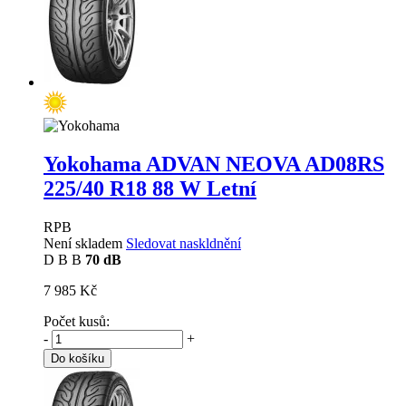
Yokohama ADVAN NEOVA AD08RS
225/40 R18 88 W Letní
RPB
Není skladem
Sledovat naskldnění
D
B
B
70 dB
7 985 Kč
Počet kusů:
-
+
Do košíku