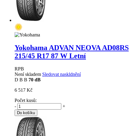
Yokohama ADVAN NEOVA AD08RS
215/45 R17 87 W Letní
RPB
Není skladem
Sledovat naskldnění
D
B
B
70 dB
6 517 Kč
Počet kusů:
-
+
Do košíku