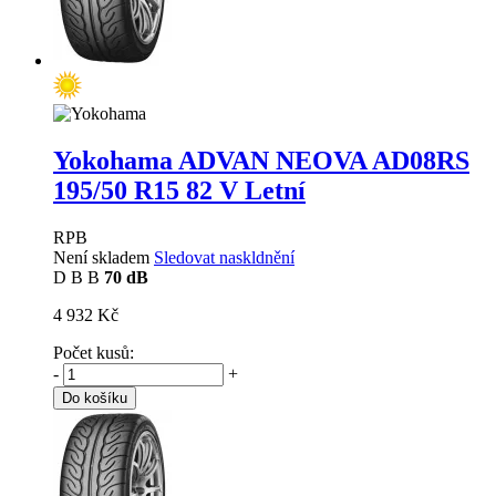
Yokohama ADVAN NEOVA AD08RS
195/50 R15 82 V Letní
RPB
Není skladem
Sledovat naskldnění
D
B
B
70 dB
4 932 Kč
Počet kusů:
-
+
Do košíku