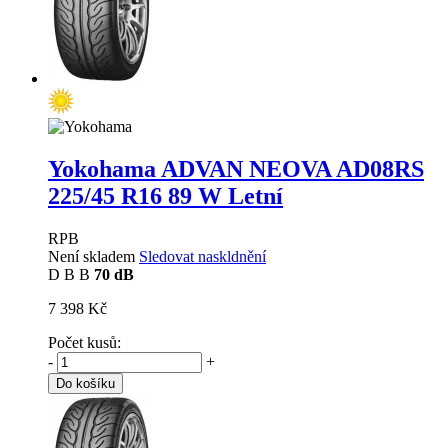
Yokohama ADVAN NEOVA AD08RS
225/45 R16 89 W Letní
RPB
Není skladem
Sledovat naskldnění
D
B
B
70 dB
7 398 Kč
Počet kusů:
-
+
Do košíku