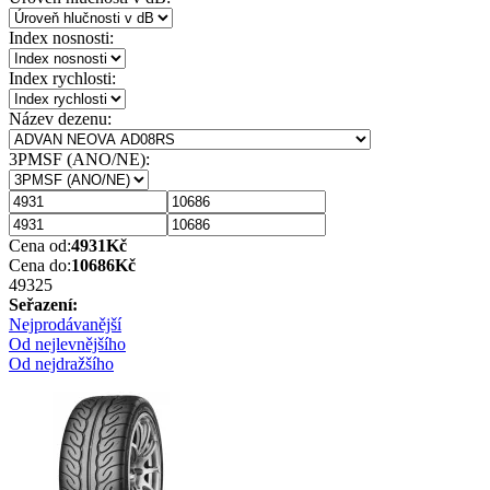
Index nosnosti:
Index rychlosti:
Název dezenu:
3PMSF (ANO/NE):
Cena od:
4931
Kč
Cena do:
10686
Kč
4932
5
Seřazení:
Nejprodávanější
Od nejlevnějšího
Od nejdražšího