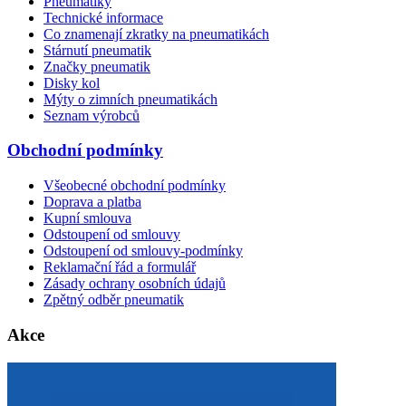
Pneumatiky
Technické informace
Co znamenají zkratky na pneumatikách
Stárnutí pneumatik
Značky pneumatik
Disky kol
Mýty o zimních pneumatikách
Seznam výrobců
Obchodní podmínky
Všeobecné obchodní podmínky
Doprava a platba
Kupní smlouva
Odstoupení od smlouvy
Odstoupení od smlouvy-podmínky
Reklamační řád a formulář
Zásady ochrany osobních údajů
Zpětný odběr pneumatik
Akce