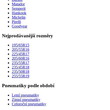
Matador
Semperit
Hankook
Michelin
Pirelli
Goodyear
Nejprodávanější rozměry
195/65R15
205/55R16
225/45R17
205/60R16
235/55R17
235/45R18
235/50R18
255/55R19
Pneumatiky podle období
Letní pneumatiky
Zimní pneumatiky
Celoroční pneumatiky