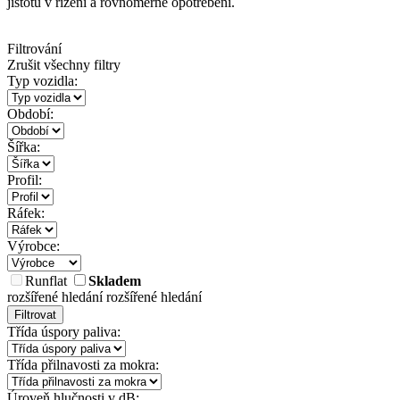
jistotu v řízení a rovnoměrné opotřebení.
Filtrování
Zrušit všechny filtry
Typ vozidla:
Období:
Šířka:
Profil:
Ráfek:
Výrobce:
Runflat
Skladem
rozšířené hledání
rozšířené hledání
Filtrovat
Třída úspory paliva:
Třída přilnavosti za mokra:
Úroveň hlučnosti v dB: