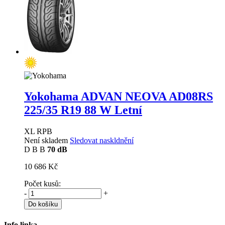
Yokohama ADVAN NEOVA AD08RS
225/35 R19 88 W Letní
XL RPB
Není skladem
Sledovat naskldnění
D
B
B
70 dB
10 686 Kč
Počet kusů:
-
+
Do košíku
Info linka