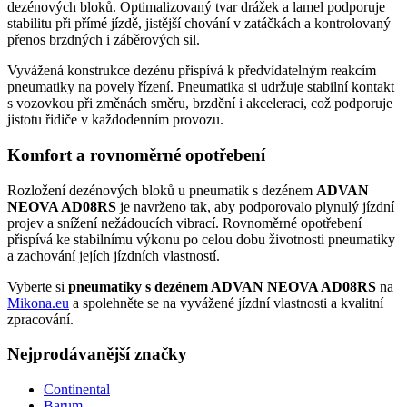
dezénových bloků. Optimalizovaný tvar drážek a lamel podporuje
stabilitu při přímé jízdě, jistější chování v zatáčkách a kontrolovaný
přenos brzdných i záběrových sil.
Vyvážená konstrukce dezénu přispívá k předvídatelným reakcím
pneumatiky na povely řízení. Pneumatika si udržuje stabilní kontakt
s vozovkou při změnách směru, brzdění i akceleraci, což podporuje
jistotu řidiče v každodenním provozu.
Komfort a rovnoměrné opotřebení
Rozložení dezénových bloků u pneumatik s dezénem
ADVAN
NEOVA AD08RS
je navrženo tak, aby podporovalo plynulý jízdní
projev a snížení nežádoucích vibrací. Rovnoměrné opotřebení
přispívá ke stabilnímu výkonu po celou dobu životnosti pneumatiky
a zachování jejích jízdních vlastností.
Vyberte si
pneumatiky s dezénem ADVAN NEOVA AD08RS
na
Mikona.eu
a spolehněte se na vyvážené jízdní vlastnosti a kvalitní
zpracování.
Nejprodávanější značky
Continental
Barum