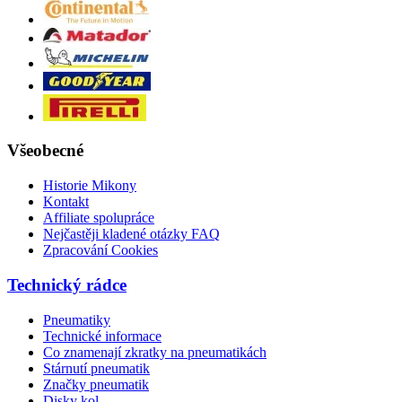
Všeobecné
Historie Mikony
Kontakt
Affiliate spolupráce
Nejčastěji kladené otázky FAQ
Zpracování Cookies
Technický rádce
Pneumatiky
Technické informace
Co znamenají zkratky na pneumatikách
Stárnutí pneumatik
Značky pneumatik
Disky kol