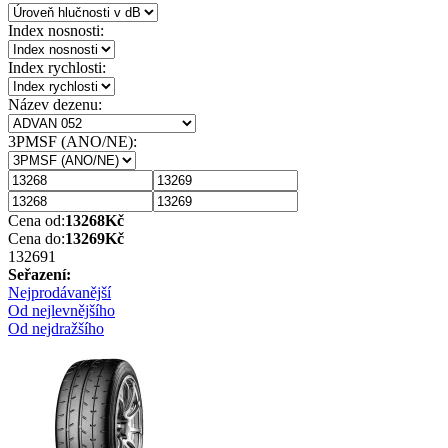
Index nosnosti:
Index rychlosti:
Název dezenu:
3PMSF (ANO/NE):
Cena od:
13268
Kč
Cena do:
13269
Kč
13269
1
Seřazení:
Nejprodávanější
Od nejlevnějšího
Od nejdražšího