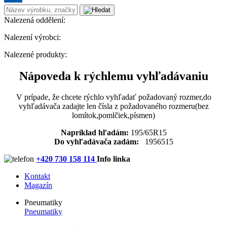
Nalezená oddělení:
Nalezení výrobci:
Nalezené produkty:
Nápoveda k rýchlemu vyhľadávaniu
V prípade, že chcete rýchlo vyhľadať požadovaný rozmer,do
vyhľadávača zadajte len čísla z požadovaného rozmeru(bez
lomítok,pomlčiek,písmen)
Napríklad hľadám:
195/65R15
Do vyhľadávača zadám:
1956515
+420 730 158 114
Info linka
Kontakt
Magazín
Pneumatiky
Pneumatiky