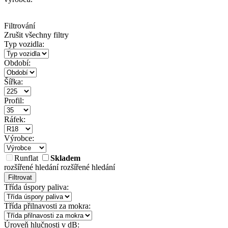
Filtrování
Zrušit všechny filtry
Typ vozidla:
Období:
Šířka:
Profil:
Ráfek:
Výrobce:
Runflat
Skladem
rozšířené hledání
rozšířené hledání
Filtrovat
Třída úspory paliva:
Třída přilnavosti za mokra:
Úroveň hlučnosti v dB: