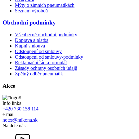
Mýty o zimních pneumatikách
Seznam výrobců
Obchodní podmínky
Všeobecné obchodní podmínky
Doprava a platba
Kupní smlouva
Odstoupení od smlouvy
Odstoupení od smlouvy-podmínky
Reklamační řád a formulář
Zásady ochrany osobních údajů
Zpětný odběr pneumatik
Akce
Info linka
+420 730 158 114
e-mail
notes@mikona.sk
Najdete nás