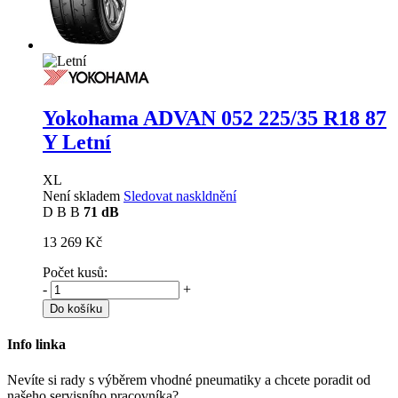
Yokohama ADVAN 052
225/35 R18 87
Y Letní
XL
Není skladem
Sledovat naskldnění
D
B
B
71 dB
13 269 Kč
Počet kusů:
-
+
Do košíku
Info linka
Nevíte si rady s výběrem vhodné pneumatiky a chcete poradit od
našeho servisního pracovníka?