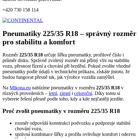
+420 730 158 114
Pneumatiky 225/35 R18 – správný rozměr
pro stabilitu a komfort
Rozměr
225/35 R18
určuje šířku pneumatiky, profilové číslo i
průměr disku. Správně zvolený rozměr má přímý vliv na stabilitu
vozu, přesnost řízení a chování při brzdění. Pokud zvolíte vhodné
pneumatiky podle údajů v technickém průkazu, získáte jistotu, že
budou fungovat přesně tak, jak výrobce vozidla zamýšlel.
Na
Mikona.eu
nabízíme pneumatiky v rozměru
225/35 R18
v
různých provedeních –
letní
,
zimní
i
celoroční
. Díky tomu si
vyberete řešení přesně podle toho, kdy a kde nejčastěji jezdíte.
Proč zvolit pneumatiky v rozměru 225/35 R18
rozměr odpovídá konstrukci podvozku a podporuje stabilní
chování vozu,
správná kombinace šířky a profilu ovlivňuje komfort i odezvu