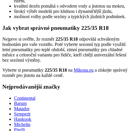
řízení,
kvalitní dezén pomáhá s odvodem vody a jistotou na mokru,
široký výběr modelů pro klidnou i dynamičtější jízdu,
možnost volby podle sezóny a typických jízdních podmínek.
Jak vybrat správné pneumatiky 225/35 R18
Nejprve si ověřte, že rozměr
225/35 R18
odpovídá schváleným
hodnotám pro vaše vozidlo. Poté vyberte sezonní typ podle využití:
letní pneumatiky pro teplé období, zimní pneumatiky pro chladné
měsíce a celoroční variantu pro řidiče, kteří chtějí univerzální řešení
bez sezónní výměny.
Vyberte si pneumatiky
225/35 R18
na
Mikona.eu
a získejte správný
rozměr pro jistotu na každé cestě.
Nejprodávanější značky
Continental
Barum
Matador
Semperit
Hankook
Michelin
Pirelli