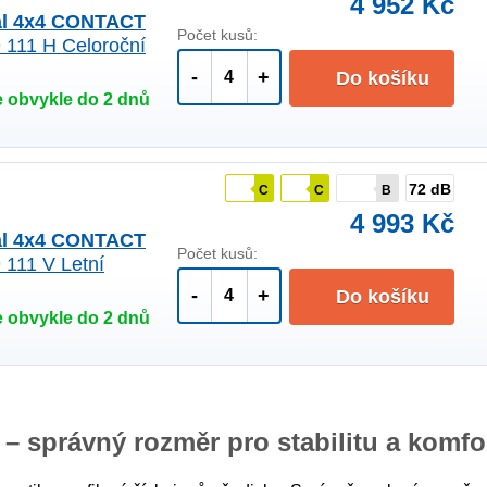
4 952 Kč
al 4x4 CONTACT
Počet kusů:
 111 H Celoroční
-
+
Do košíku
 obvykle do 2 dnů
72 dB
C
C
B
4 993 Kč
al 4x4 CONTACT
Počet kusů:
 111 V Letní
-
+
Do košíku
 obvykle do 2 dnů
– správný rozměr pro stabilitu a komfo