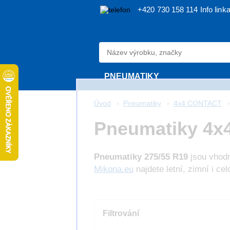
+420 730 158 114
Info link
PNEUMATIKY
Úvod
Pneumatiky
4x4 CONTACT
Pneumatiky 4x
Pneumatiky 275/55 R19
jsou vhodn
Mikona.eu
najdete letní, zimní i ce
Filtrování