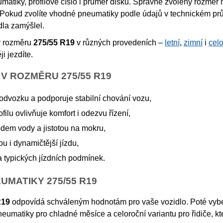
matiky, profilové číslo i průměr disku. Správně zvolený rozměr m
. Pokud zvolíte vhodné pneumatiky podle údajů v technickém prů
dla zamýšlel.
v rozměru
275/55 R19
v různých provedeních –
letní
,
zimní
i
celo
i jezdíte.
V ROZMĚRU 275/55 R19
odvozku a podporuje stabilní chování vozu,
ilu ovlivňuje komfort i odezvu řízení,
dem vody a jistotou na mokru,
u i dynamičtější jízdu,
 typických jízdních podmínek.
MATIKY 275/55 R19
R19
odpovídá schváleným hodnotám pro vaše vozidlo. Poté vyberte
eumatiky pro chladné měsíce a celoroční variantu pro řidiče, kteř