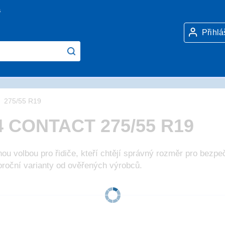
a
Přihlá
275/55 R19
4 CONTACT 275/55 R19
ou volbou pro řidiče, kteří chtějí správný rozměr pro bezpe
loroční varianty od ověřených výrobců.