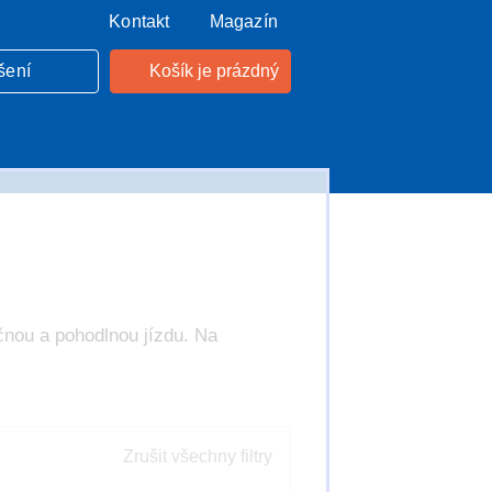
Kontakt
Magazín
šení
Košík je prázdný
čnou a pohodlnou jízdu. Na
Zrušit všechny filtry