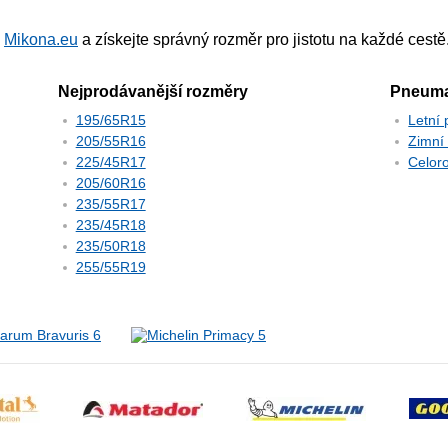
a
Mikona.eu
a získejte správný rozměr pro jistotu na každé cestě
Nejprodávanější rozměry
Pneuma
195/65R15
Letní
205/55R16
Zimní
225/45R17
Celor
205/60R16
235/55R17
235/45R18
235/50R18
255/55R19