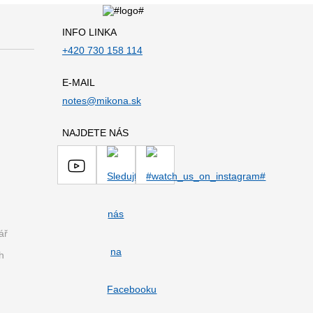
INFO LINKA
+420 730 158 114
E-MAIL
notes@mikona.sk
NAJDETE NÁS
ář
h