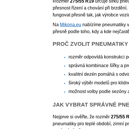
Rozměr
275/55 R19
určuje šířku pneu
přesnost řízení a chování při brzdění
fungovat přesně tak, jak výrobce vozi
Na
Mikona.eu
nabízíme pneumatiky 
přesně podle toho, kdy a kde nejčastěj
PROČ ZVOLIT PNEUMATIKY 
rozměr odpovídá konstrukci p
správná kombinace šířky a prof
kvalitní dezén pomáhá s odvo
široký výběr modelů pro klidno
možnost volby podle sezóny a
JAK VYBRAT SPRÁVNÉ PNEU
Nejprve si ověřte, že rozměr
275/55 
pneumatiky pro teplé období, zimní pn