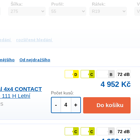
Šířka:
Profil:
Ráfek:
V
ledání
rozšířené hledání
nějšího
Od nejdražšího
72 dB
D
C
B
4 952 Kč
al 4x4 CONTACT
Počet kusů:
 111 H Letní
+S
-
+
Do košíku
72 dB
C
C
B