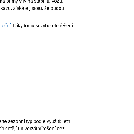
á přímý vliv na stabilitu vozu,
kazu, získáte jistotu, že budou
roční
. Díky tomu si vyberete řešení
 sezonní typ podle využití: letní
í chtějí univerzální řešení bez