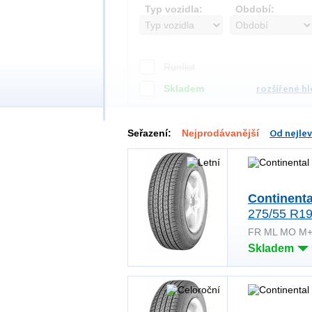
Typ vozidla:
Období:
Runflat
Skladem
rozšířené h
Seřazení:
Nejprodávanější
Od nejlev
Continent
275/55 R19
FR ML MO M
Skladem