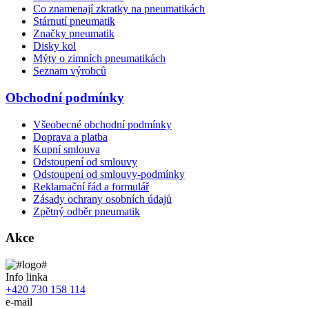
Co znamenají zkratky na pneumatikách
Stárnutí pneumatik
Značky pneumatik
Disky kol
Mýty o zimních pneumatikách
Seznam výrobců
Obchodní podmínky
Všeobecné obchodní podmínky
Doprava a platba
Kupní smlouva
Odstoupení od smlouvy
Odstoupení od smlouvy-podmínky
Reklamační řád a formulář
Zásady ochrany osobních údajů
Zpětný odběr pneumatik
Akce
Info linka
+420 730 158 114
e-mail