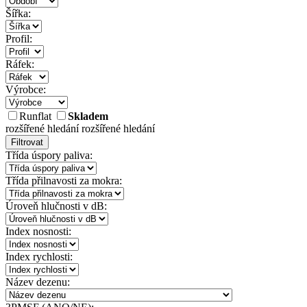
Šířka:
Profil:
Ráfek:
Výrobce:
Runflat
Skladem
rozšířené hledání
rozšířené hledání
Filtrovat
Třída úspory paliva:
Třída přilnavosti za mokra:
Úroveň hlučnosti v dB:
Index nosnosti:
Index rychlosti:
Název dezenu: