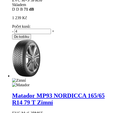
EVC M+S 3PMSF
Skladem
D
D
B
71 dB
1 239 Kč
Počet kusů:
-
+
Do košíku
Matador MP93 NORDICCA
165/65
R14 79 T Zimní