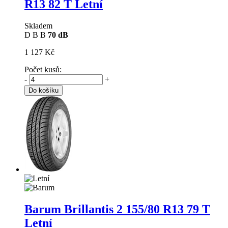
R13 82 T Letní
Skladem
D
B
B
70 dB
1 127 Kč
Počet kusů:
-
+
Do košíku
Barum Brillantis 2
155/80 R13 79 T
Letní