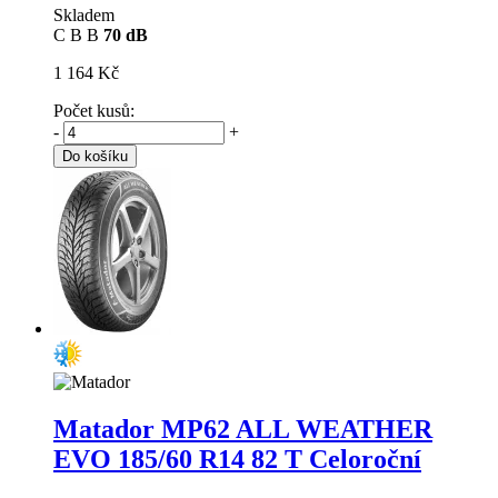
Skladem
C
B
B
70 dB
1 164 Kč
Počet kusů:
-
+
Do košíku
Matador MP62 ALL WEATHER
EVO
185/60 R14 82 T Celoroční