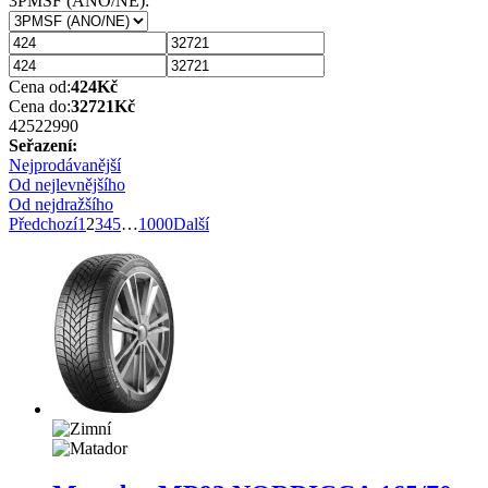
3PMSF (ANO/NE):
Cena od:
424
Kč
Cena do:
32721
Kč
425
22990
Seřazení:
Nejprodávanější
Od nejlevnějšího
Od nejdražšího
Předchozí
1
2
3
4
5
…
1000
Další