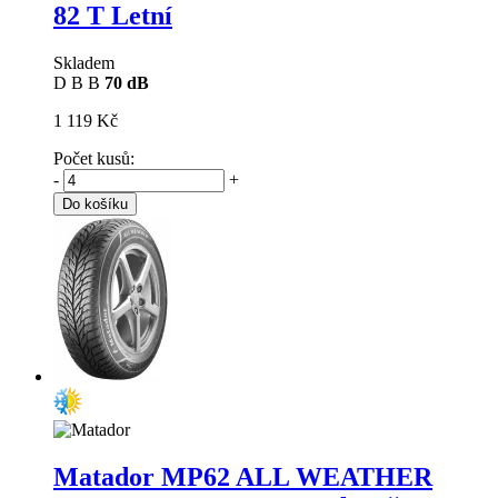
82 T Letní
Skladem
D
B
B
70 dB
1 119 Kč
Počet kusů:
-
+
Do košíku
Matador MP62 ALL WEATHER