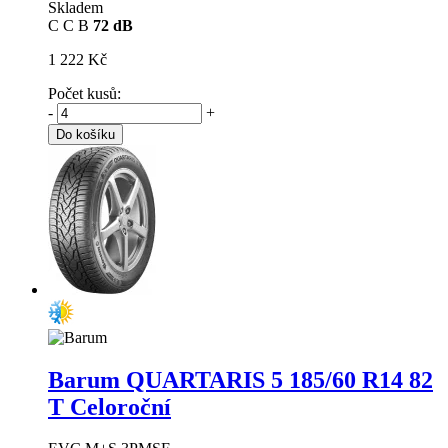
Skladem
C
C
B
72 dB
1 222 Kč
Počet kusů:
-
+
Do košíku
Barum QUARTARIS 5
185/60 R14 82
T Celoroční