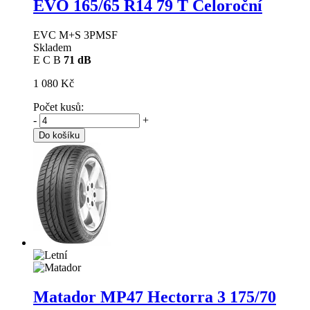
EVO
165/65 R14 79 T Celoroční
EVC M+S 3PMSF
Skladem
E
C
B
71 dB
1 080 Kč
Počet kusů:
-
+
Do košíku
Matador MP47 Hectorra 3
175/70