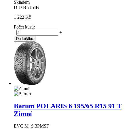
Skladem
D
D
B
71 dB
1 222 Kč
Počet kusů:
-
+
Do košíku
Barum POLARIS 6
195/65 R15 91 T
Zimní
EVC M+S 3PMSF