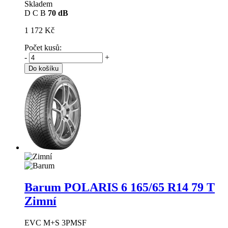
Skladem
D
C
B
70 dB
1 172 Kč
Počet kusů:
-
+
Do košíku
Barum POLARIS 6
165/65 R14 79 T
Zimní
EVC M+S 3PMSF