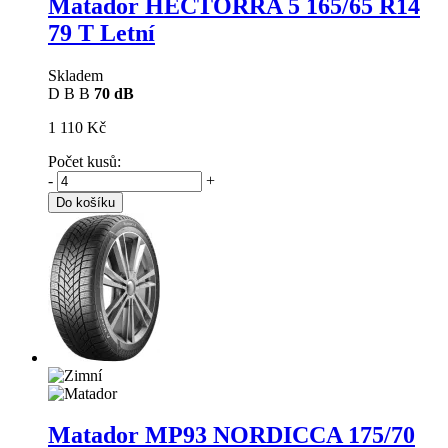
Matador HECTORRA 5
165/65 R14
79 T Letní
Skladem
D
B
B
70 dB
1 110 Kč
Počet kusů:
-
+
Do košíku
Matador MP93 NORDICCA
175/70