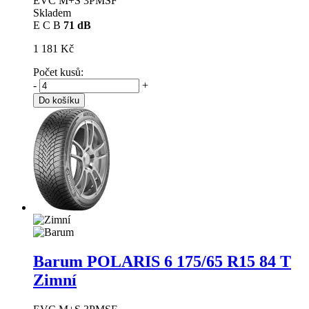
EVC M+S 3PMSF
Skladem
E
C
B
71 dB
1 181 Kč
Počet kusů:
-
+
Do košíku
Barum POLARIS 6
175/65 R15 84 T
Zimní