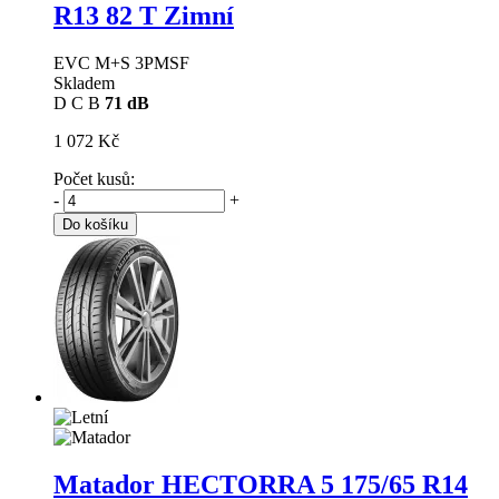
R13 82 T Zimní
EVC M+S 3PMSF
Skladem
D
C
B
71 dB
1 072 Kč
Počet kusů:
-
+
Do košíku
Matador HECTORRA 5
175/65 R14