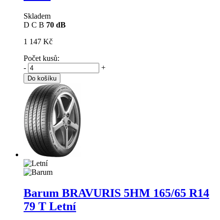
Skladem
D
C
B
70 dB
1 147 Kč
Počet kusů:
-
+
Do košíku
Barum BRAVURIS 5HM
165/65 R14
79 T Letní