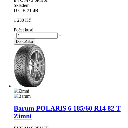
EVC M+S 3PMSF
Skladem
D
C
B
71 dB
1 230 Kč
Počet kusů:
-
+
Do košíku
Barum POLARIS 6
185/60 R14 82 T
Zimní