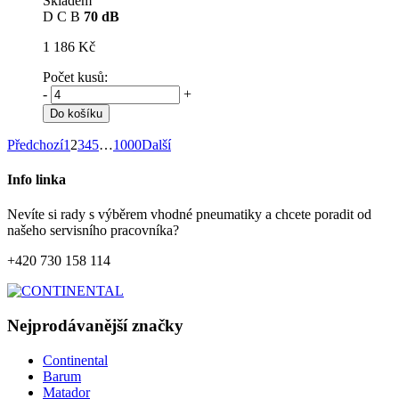
Skladem
D
C
B
70 dB
1 186 Kč
Počet kusů:
-
+
Do košíku
Předchozí
1
2
3
4
5
…
1000
Další
Info linka
Nevíte si rady s výběrem vhodné pneumatiky a chcete poradit od
našeho servisního pracovníka?
+420 730 158 114
Nejprodávanější značky
Continental
Barum
Matador