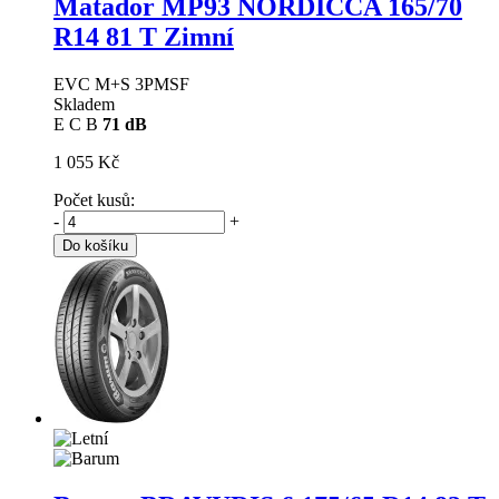
Matador MP93 NORDICCA
165/70
R14 81 T Zimní
EVC M+S 3PMSF
Skladem
E
C
B
71 dB
1 055 Kč
Počet kusů:
-
+
Do košíku