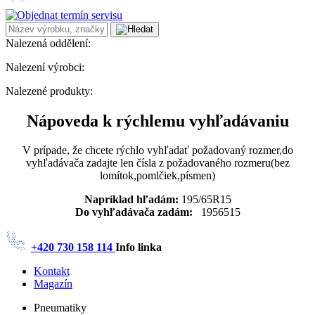
Nalezená oddělení:
Nalezení výrobci:
Nalezené produkty:
Nápoveda k rýchlemu vyhľadávaniu
V prípade, že chcete rýchlo vyhľadať požadovaný rozmer,do
vyhľadávača zadajte len čísla z požadovaného rozmeru(bez
lomítok,pomlčiek,písmen)
Napríklad hľadám:
195/65R15
Do vyhľadávača zadám:
1956515
+420 730 158 114
Info linka
Kontakt
Magazín
Pneumatiky