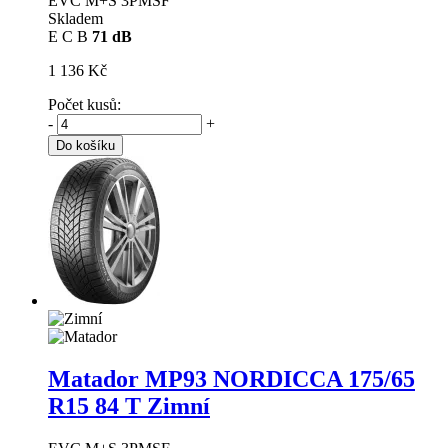
EVC M+S 3PMSF
Skladem
E
C
B
71 dB
1 136 Kč
Počet kusů:
-
+
Do košíku
Matador MP93 NORDICCA
175/65
R15 84 T Zimní