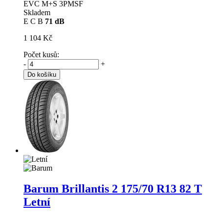
EVC M+S 3PMSF
Skladem
E
C
B
71 dB
1 104 Kč
Počet kusů:
-
+
Do košíku
Barum Brillantis 2
175/70 R13 82 T
Letní