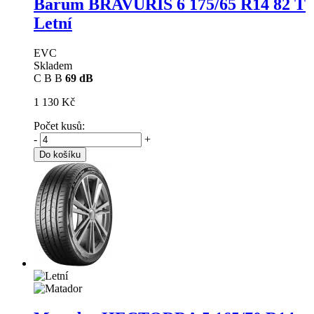
Barum BRAVURIS 6
175/65 R14 82 T
Letní
EVC
Skladem
C
B
B
69 dB
1 130 Kč
Počet kusů:
-
+
Do košíku