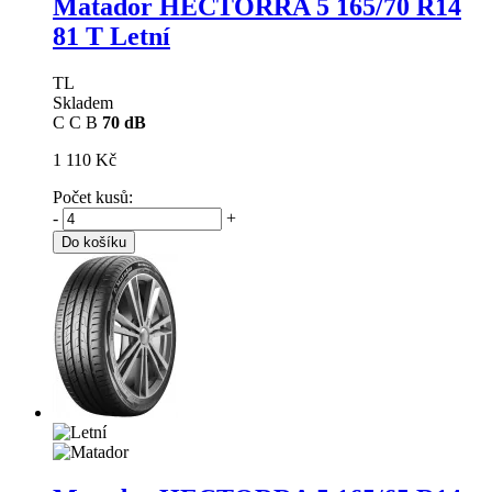
Matador HECTORRA 5
165/70 R14
81 T Letní
TL
Skladem
C
C
B
70 dB
1 110 Kč
Počet kusů:
-
+
Do košíku